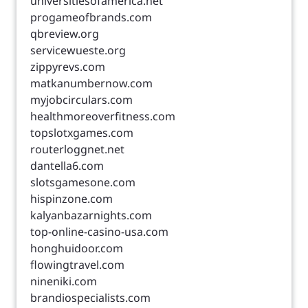
universitiesofamerica.net
progameofbrands.com
qbreview.org
servicewueste.org
zippyrevs.com
matkanumbernow.com
myjobcirculars.com
healthmoreoverfitness.com
topslotxgames.com
routerloggnet.net
dantella6.com
slotsgamesone.com
hispinzone.com
kalyanbazarnights.com
top-online-casino-usa.com
honghuidoor.com
flowingtravel.com
nineniki.com
brandiospecialists.com