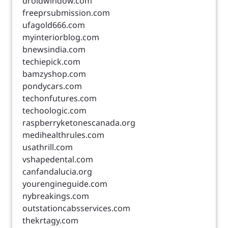
droidwindow.com
freeprsubmission.com
ufagold666.com
myinteriorblog.com
bnewsindia.com
techiepick.com
bamzyshop.com
pondycars.com
techonfutures.com
techoologic.com
raspberryketonescanada.org
medihealthrules.com
usathrill.com
vshapedental.com
canfandalucia.org
yourengineguide.com
nybreakings.com
outstationcabsservices.com
thekrtagy.com