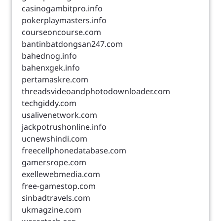
casinogambitpro.info
pokerplaymasters.info
courseoncourse.com
bantinbatdongsan247.com
bahednog.info
bahenxgek.info
pertamaskre.com
threadsvideoandphotodownloader.com
techgiddy.com
usalivenetwork.com
jackpotrushonline.info
ucnewshindi.com
freecellphonedatabase.com
gamersrope.com
exellewebmedia.com
free-gamestop.com
sinbadtravels.com
ukmagzine.com