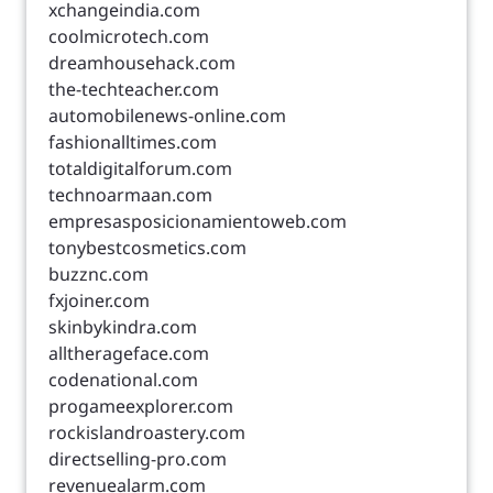
xchangeindia.com
coolmicrotech.com
dreamhousehack.com
the-techteacher.com
automobilenews-online.com
fashionalltimes.com
totaldigitalforum.com
technoarmaan.com
empresasposicionamientoweb.com
tonybestcosmetics.com
buzznc.com
fxjoiner.com
skinbykindra.com
alltherageface.com
codenational.com
progameexplorer.com
rockislandroastery.com
directselling-pro.com
revenuealarm.com