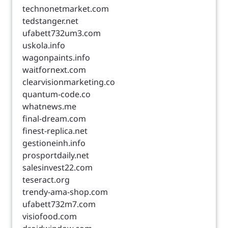
technonetmarket.com
tedstanger.net
ufabett732um3.com
uskola.info
wagonpaints.info
waitfornext.com
clearvisionmarketing.co
quantum-code.co
whatnews.me
final-dream.com
finest-replica.net
gestioneinh.info
prosportdaily.net
salesinvest22.com
teseract.org
trendy-ama-shop.com
ufabett732m7.com
visiofood.com