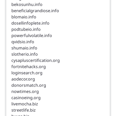
bekosunhu.info
beneficialgrandiose.info
blomaio.info
dosellinfoplete.info
podtubeio.info
powerfulvolatile.info
qvidsio.info
shumaio.info
slotherio.info
cysapluscertification.org
fortnitehacks.org
loginsearch.org
aodecor.org
donorsmatch.org
nowtimes.org
casinoeing.org
livemocha.biz
streetlife.biz