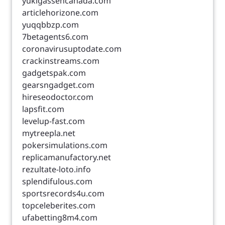
yukigassencanada.com
articlehorizone.com
yuqqbbzp.com
7betagents6.com
coronavirusuptodate.com
crackinstreams.com
gadgetspak.com
gearsngadget.com
hireseodoctor.com
lapsfit.com
levelup-fast.com
mytreepla.net
pokersimulations.com
replicamanufactory.net
rezultate-loto.info
splendifulous.com
sportsrecords4u.com
topceleberites.com
ufabetting8m4.com