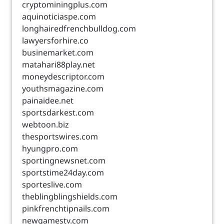
cryptominingplus.com
aquinoticiaspe.com
longhairedfrenchbulldog.com
lawyersforhire.co
businemarket.com
matahari88play.net
moneydescriptor.com
youthsmagazine.com
painaidee.net
sportsdarkest.com
webtoon.biz
thesportswires.com
hyungpro.com
sportingnewsnet.com
sportstime24day.com
sporteslive.com
theblingblingshields.com
pinkfrenchtipnails.com
newgamestv.com