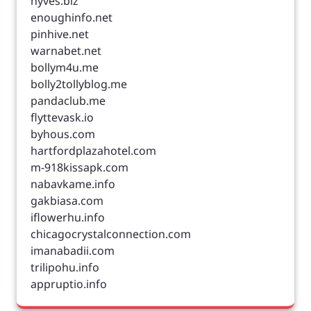
hyves.biz
enoughinfo.net
pinhive.net
warnabet.net
bollym4u.me
bolly2tollyblog.me
pandaclub.me
flyttevask.io
byhous.com
hartfordplazahotel.com
m-918kissapk.com
nabavkame.info
gakbiasa.com
iflowerhu.info
chicagocrystalconnection.com
imanabadii.com
trilipohu.info
appruptio.info