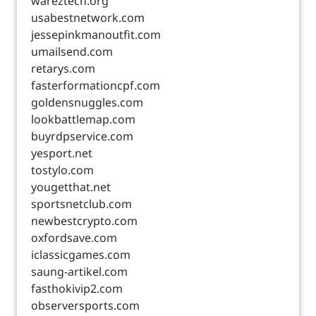
wareztech.org
usabestnetwork.com
jessepinkmanoutfit.com
umailsend.com
retarys.com
fasterformationcpf.com
goldensnuggles.com
lookbattlemap.com
buyrdpservice.com
yesport.net
tostylo.com
yougetthat.net
sportsnetclub.com
newbestcrypto.com
oxfordsave.com
iclassicgames.com
saung-artikel.com
fasthokivip2.com
observersports.com