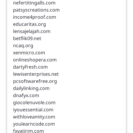
nefertitingalls.com
patsyscreations.com
income4proof.com
educaritas.org
lensajelajah.com
betflik09.net
ncaq.org
xenmicro.com
onlineshopera.com
dartyfresh.com
lewisenterprises.net
pcsoftwarefree.org
dailylinking.com
dnafyx.com
giocolenuvole.com
iyouessential.com
withloveamity.com
youlearncode.com
fxyatirim.com