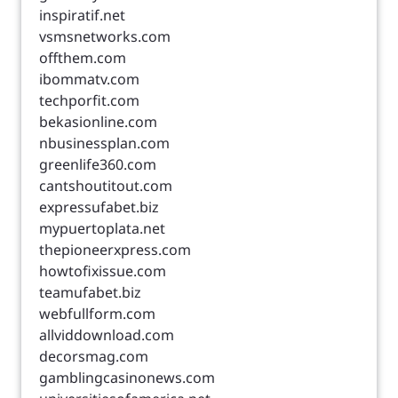
inspiratif.net
vsmsnetworks.com
offthem.com
ibommatv.com
techporfit.com
bekasionline.com
nbusinessplan.com
greenlife360.com
cantshoutitout.com
expressufabet.biz
mypuertoplata.net
thepioneerxpress.com
howtofixissue.com
teamufabet.biz
webfullform.com
allviddownload.com
decorsmag.com
gamblingcasinonews.com