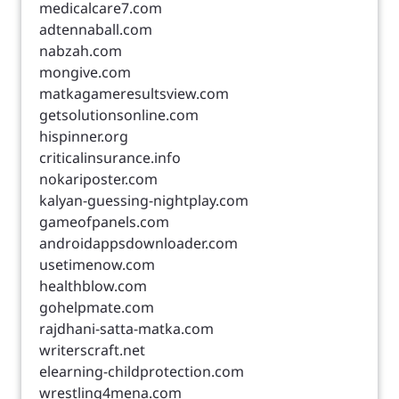
medicalcare7.com
adtennaball.com
nabzah.com
mongive.com
matkagameresultsview.com
getsolutionsonline.com
hispinner.org
criticalinsurance.info
nokariposter.com
kalyan-guessing-nightplay.com
gameofpanels.com
androidappsdownloader.com
usetimenow.com
healthblow.com
gohelpmate.com
rajdhani-satta-matka.com
writerscraft.net
elearning-childprotection.com
wrestling4mena.com