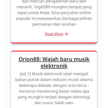
dan mencari pengalaman baru dan
menarik, Togel389 mungkin tempat yang
tepat untuk Anda. Situs perjudian online
populer ini menawarkan berbagai pilihan
permainan dan taruhan
Read More
Orion88: Wajah baru musik
elektronik
[ad_1] Musik elektronik telah menjadi
bahan pokok dalam industri musik selama
beberapa dekade, dengan artis terus -
menerus mendorong batas -batas apa
yang mungkin terjadi dengan teknologi
dan suara. Salah satu