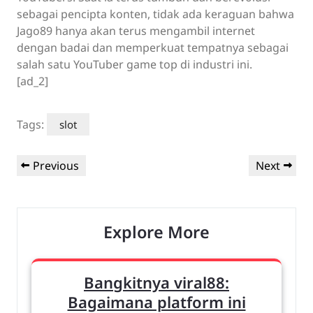
sebagai pencipta konten, tidak ada keraguan bahwa
Jago89 hanya akan terus mengambil internet
dengan badai dan memperkuat tempatnya sebagai
salah satu YouTuber game top di industri ini.
[ad_2]
Tags:
slot
Post
Previous
Next
Previous
Next
navigation
Post
Post
Explore More
Bangkitnya viral88:
Bagaimana platform ini