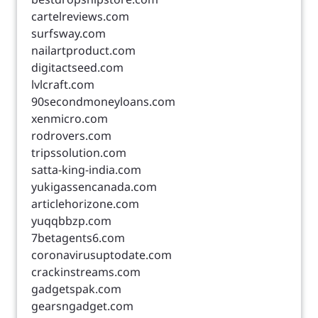
cartelreviews.com
surfsway.com
nailartproduct.com
digitactseed.com
lvlcraft.com
90secondmoneyloans.com
xenmicro.com
rodrovers.com
tripssolution.com
satta-king-india.com
yukigassencanada.com
articlehorizone.com
yuqqbbzp.com
7betagents6.com
coronavirusuptodate.com
crackinstreams.com
gadgetspak.com
gearsngadget.com