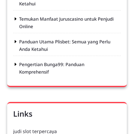
Ketahui
Temukan Manfaat Juruscasino untuk Penjudi
Online
Panduan Utama Plisbet: Semua yang Perlu
Anda Ketahui
Pengertian Bunga99: Panduan
Komprehensif
Links
judi slot terpercaya