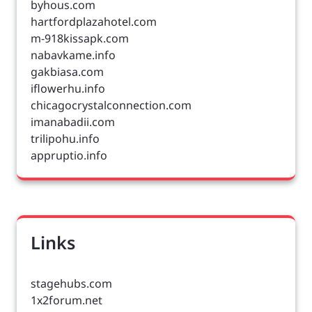
byhous.com
hartfordplazahotel.com
m-918kissapk.com
nabavkame.info
gakbiasa.com
iflowerhu.info
chicagocrystalconnection.com
imanabadii.com
trilipohu.info
appruptio.info
Links
stagehubs.com
1x2forum.net