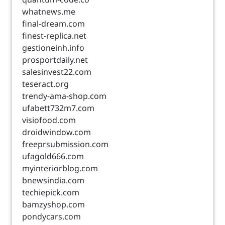
whatnews.me
final-dream.com
finest-replica.net
gestioneinh.info
prosportdaily.net
salesinvest22.com
teseract.org
trendy-ama-shop.com
ufabett732m7.com
visiofood.com
droidwindow.com
freeprsubmission.com
ufagold666.com
myinteriorblog.com
bnewsindia.com
techiepick.com
bamzyshop.com
pondycars.com