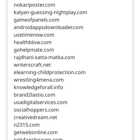
nokariposter.com
kalyan-guessing-nightplay.com
gameofpanels.com
androidappsdownloader.com
usetimenow.com
healthblow.com
gohelpmate.com
rajdhani-satta-matka.com
writerscraft.net
elearning-childprotection.com
wrestling4mena.com
knowledgeforall.info
brand2lastio.com
usadigitalservices.com
socialhoppers.com
creativedream.net
n2315.com
getwebonline.com
onlyfansheaven.com