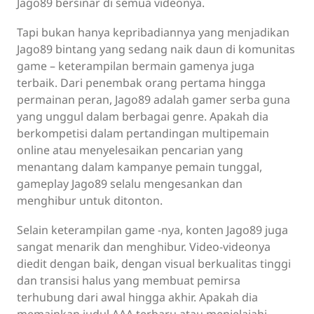
Jago89 bersinar di semua videonya.
Tapi bukan hanya kepribadiannya yang menjadikan
Jago89 bintang yang sedang naik daun di komunitas
game – keterampilan bermain gamenya juga
terbaik. Dari penembak orang pertama hingga
permainan peran, Jago89 adalah gamer serba guna
yang unggul dalam berbagai genre. Apakah dia
berkompetisi dalam pertandingan multipemain
online atau menyelesaikan pencarian yang
menantang dalam kampanye pemain tunggal,
gameplay Jago89 selalu mengesankan dan
menghibur untuk ditonton.
Selain keterampilan game -nya, konten Jago89 juga
sangat menarik dan menghibur. Video-videonya
diedit dengan baik, dengan visual berkualitas tinggi
dan transisi halus yang membuat pemirsa
terhubung dari awal hingga akhir. Apakah dia
memainkan judul AAA terbaru atau menjelajahi