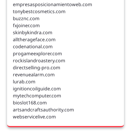
empresasposicionamientoweb.com
tonybestcosmetics.com
buzznc.com
fxjoiner.com
skinbykindra.com
alltherageface.com
codenational.com
progameexplorer.com
rockislandroastery.com
directselling-pro.com
revenuealarm.com
lurab.com
ignitioncoilguide.com
mytechcomputer.com
bioslot168.com
artsandcraftsauthority.com
webservicelive.com