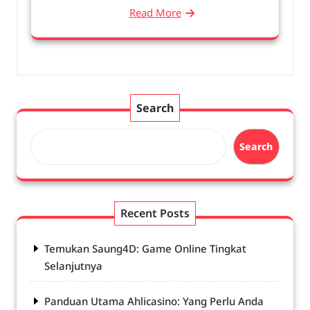
Read More
Search
Search
Recent Posts
Temukan Saung4D: Game Online Tingkat
Selanjutnya
Panduan Utama Ahlicasino: Yang Perlu Anda