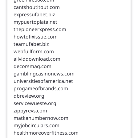
cantshoutitout.com
expressufabet.biz
mypuertoplata.net
thepioneerxpress.com
howtofixissue.com
teamufabet.biz
webfullform.com
allviddownload.com
decorsmag.com
gamblingcasinonews.com
universitiesofamerica.net
progameofbrands.com
qbreview.org
servicewueste.org
zippyrevs.com
matkanumbernow.com
myjobcirculars.com
healthmoreoverfitness.com