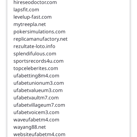
hireseodoctor.com
lapsfit.com
levelup-fast.com
mytreepla.net
pokersimulations.com
replicamanufactory.net
rezultate-loto.info
splendifulous.com
sportsrecords4u.com
topceleberites.com
ufabetting8m4.com
ufabetunionum3.com
ufabetvalueum3.com
ufabetvaultm7.com
ufabetvillageum7.com
ufabetvoicem3.com
waveufabetm4.com
wayang88.net
websiteufabetm4.com