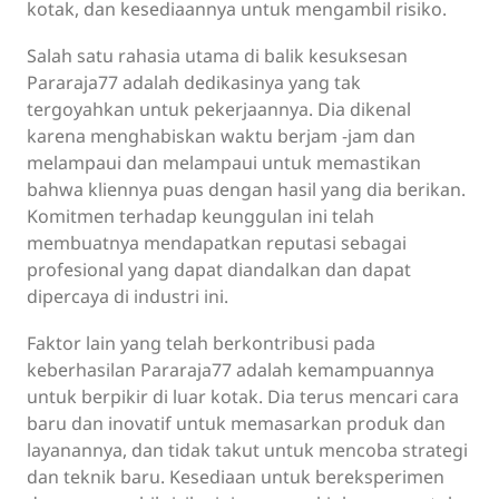
kotak, dan kesediaannya untuk mengambil risiko.
Salah satu rahasia utama di balik kesuksesan
Pararaja77 adalah dedikasinya yang tak
tergoyahkan untuk pekerjaannya. Dia dikenal
karena menghabiskan waktu berjam -jam dan
melampaui dan melampaui untuk memastikan
bahwa kliennya puas dengan hasil yang dia berikan.
Komitmen terhadap keunggulan ini telah
membuatnya mendapatkan reputasi sebagai
profesional yang dapat diandalkan dan dapat
dipercaya di industri ini.
Faktor lain yang telah berkontribusi pada
keberhasilan Pararaja77 adalah kemampuannya
untuk berpikir di luar kotak. Dia terus mencari cara
baru dan inovatif untuk memasarkan produk dan
layanannya, dan tidak takut untuk mencoba strategi
dan teknik baru. Kesediaan untuk bereksperimen