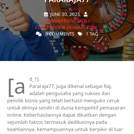
JUNE 30, 2025
ADMIN@FRIENDSROLL-
COM.PREVIEW-DOMAIN.COM
0 COMMENTS
1 TAG
[a
d_1]
Pararaja77, juga dikenal sebagai Raj,
adalah pengusaha yang sukses dan
pemilik bisnis yang telah berhasil mengukir ceruk
untuk dirinya sendiri di dunia kompetitif pemasaran
online. Keberhasilannya dapat dikaitkan dengan
sejumlah faktor, termasuk dedikasinya pada
keahliannya, kemampuannya untuk berpikir di luar