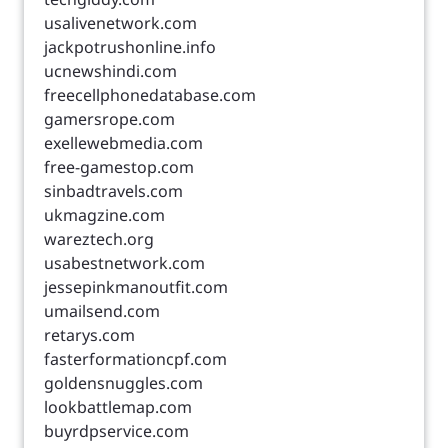
usalivenetwork.com
jackpotrushonline.info
ucnewshindi.com
freecellphonedatabase.com
gamersrope.com
exellewebmedia.com
free-gamestop.com
sinbadtravels.com
ukmagzine.com
wareztech.org
usabestnetwork.com
jessepinkmanoutfit.com
umailsend.com
retarys.com
fasterformationcpf.com
goldensnuggles.com
lookbattlemap.com
buyrdpservice.com