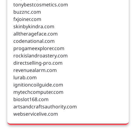
tonybestcosmetics.com
buzznc.com
fxjoiner.com
skinbykindra.com
alltherageface.com
codenational.com
progameexplorer.com
rockislandroastery.com
directselling-pro.com
revenuealarm.com
lurab.com
ignitioncoilguide.com
mytechcomputer.com
bioslot168.com
artsandcraftsauthority.com
webservicelive.com