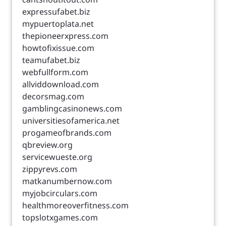
expressufabet.biz
mypuertoplata.net
thepioneerxpress.com
howtofixissue.com
teamufabet.biz
webfullform.com
allviddownload.com
decorsmag.com
gamblingcasinonews.com
universitiesofamerica.net
progameofbrands.com
qbreview.org
servicewueste.org
zippyrevs.com
matkanumbernow.com
myjobcirculars.com
healthmoreoverfitness.com
topslotxgames.com