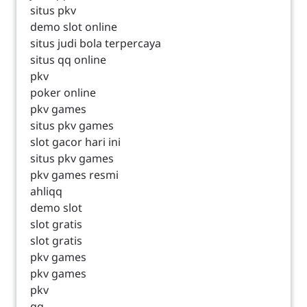
situs pkv
demo slot online
situs judi bola terpercaya
situs qq online
pkv
poker online
pkv games
situs pkv games
slot gacor hari ini
situs pkv games
pkv games resmi
ahliqq
demo slot
slot gratis
slot gratis
pkv games
pkv games
pkv
qq