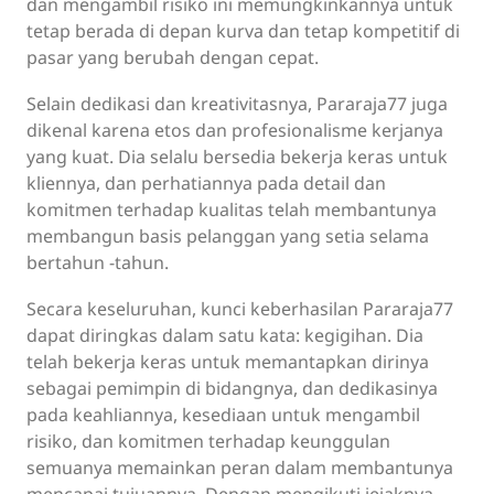
dan mengambil risiko ini memungkinkannya untuk
tetap berada di depan kurva dan tetap kompetitif di
pasar yang berubah dengan cepat.
Selain dedikasi dan kreativitasnya, Pararaja77 juga
dikenal karena etos dan profesionalisme kerjanya
yang kuat. Dia selalu bersedia bekerja keras untuk
kliennya, dan perhatiannya pada detail dan
komitmen terhadap kualitas telah membantunya
membangun basis pelanggan yang setia selama
bertahun -tahun.
Secara keseluruhan, kunci keberhasilan Pararaja77
dapat diringkas dalam satu kata: kegigihan. Dia
telah bekerja keras untuk memantapkan dirinya
sebagai pemimpin di bidangnya, dan dedikasinya
pada keahliannya, kesediaan untuk mengambil
risiko, dan komitmen terhadap keunggulan
semuanya memainkan peran dalam membantunya
mencapai tujuannya. Dengan mengikuti jejaknya