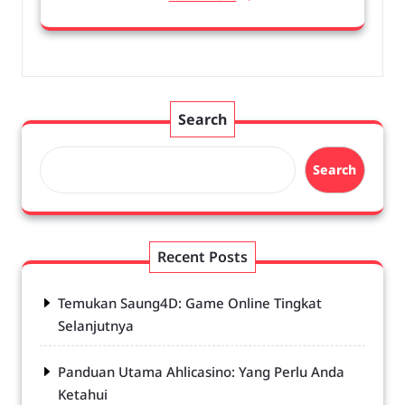
Search
Search
Recent Posts
Temukan Saung4D: Game Online Tingkat
Selanjutnya
Panduan Utama Ahlicasino: Yang Perlu Anda
Ketahui