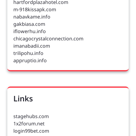
hartfordplazahotel.com
m-918kissapk.com
nabavkame.info
gakbiasa.com
iflowerhu.info
chicagocrystalconnection.com
imanabadii.com
trilipohu.info
appruptio.info
Links
stagehubs.com
1x2forum.net
login99bet.com