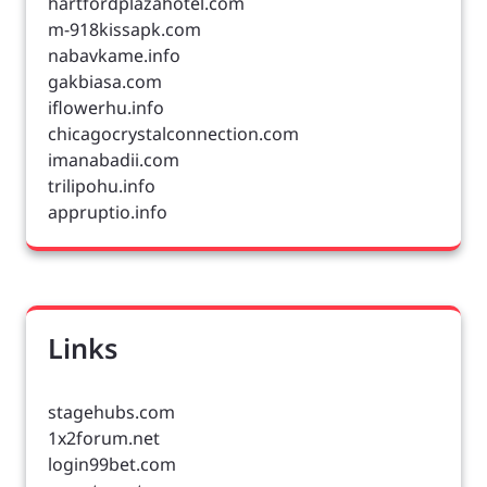
hartfordplazahotel.com
m-918kissapk.com
nabavkame.info
gakbiasa.com
iflowerhu.info
chicagocrystalconnection.com
imanabadii.com
trilipohu.info
appruptio.info
Links
stagehubs.com
1x2forum.net
login99bet.com