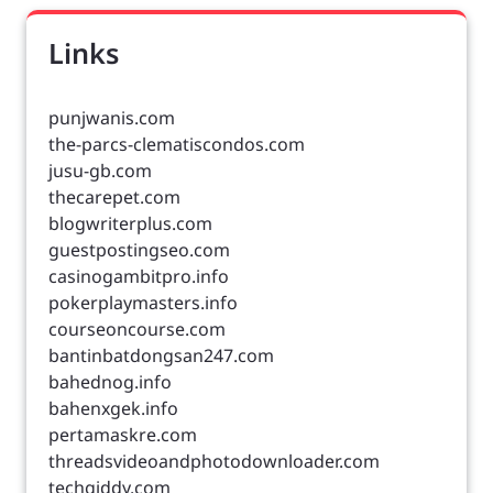
Links
punjwanis.com
the-parcs-clematiscondos.com
jusu-gb.com
thecarepet.com
blogwriterplus.com
guestpostingseo.com
casinogambitpro.info
pokerplaymasters.info
courseoncourse.com
bantinbatdongsan247.com
bahednog.info
bahenxgek.info
pertamaskre.com
threadsvideoandphotodownloader.com
techgiddy.com