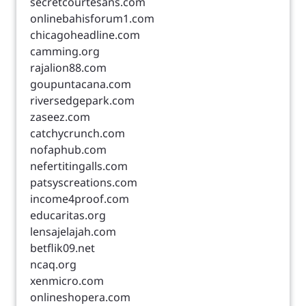
secretcourtesans.com
onlinebahisforum1.com
chicagoheadline.com
camming.org
rajalion88.com
goupuntacana.com
riversedgepark.com
zaseez.com
catchycrunch.com
nofaphub.com
nefertitingalls.com
patsyscreations.com
income4proof.com
educaritas.org
lensajelajah.com
betflik09.net
ncaq.org
xenmicro.com
onlineshopera.com