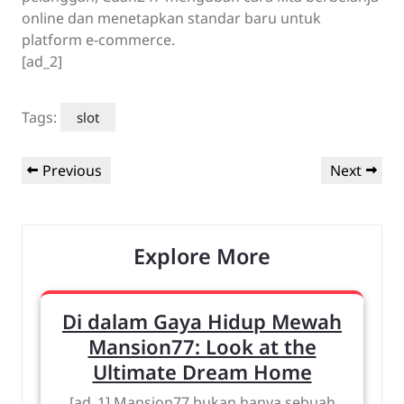
online dan menetapkan standar baru untuk
platform e-commerce.
[ad_2]
Tags:
slot
Post
Previous
Next
Previous
Next
navigation
Post
Post
Explore More
Di dalam Gaya Hidup Mewah
Mansion77: Look at the
Ultimate Dream Home
[ad_1] Mansion77 bukan hanya sebuah