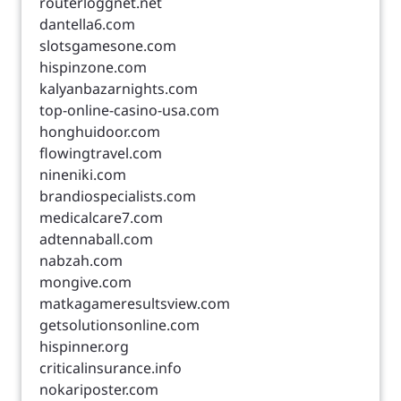
routerloggnet.net
dantella6.com
slotsgamesone.com
hispinzone.com
kalyanbazarnights.com
top-online-casino-usa.com
honghuidoor.com
flowingtravel.com
nineniki.com
brandiospecialists.com
medicalcare7.com
adtennaball.com
nabzah.com
mongive.com
matkagameresultsview.com
getsolutionsonline.com
hispinner.org
criticalinsurance.info
nokariposter.com