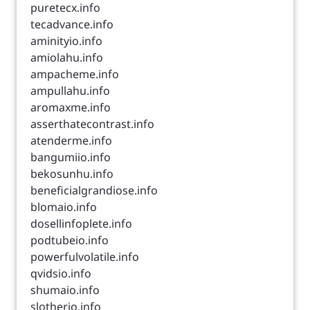
puretecx.info
tecadvance.info
aminityio.info
amiolahu.info
ampacheme.info
ampullahu.info
aromaxme.info
asserthatecontrast.info
atenderme.info
bangumiio.info
bekosunhu.info
beneficialgrandiose.info
blomaio.info
dosellinfoplete.info
podtubeio.info
powerfulvolatile.info
qvidsio.info
shumaio.info
slotherio.info