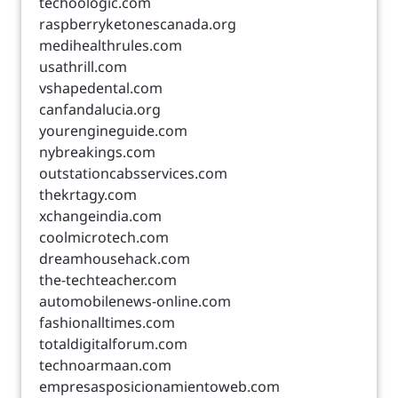
techoologic.com
raspberryketonescanada.org
medihealthrules.com
usathrill.com
vshapedental.com
canfandalucia.org
yourengineguide.com
nybreakings.com
outstationcabsservices.com
thekrtagy.com
xchangeindia.com
coolmicrotech.com
dreamhousehack.com
the-techteacher.com
automobilenews-online.com
fashionalltimes.com
totaldigitalforum.com
technoarmaan.com
empresasposicionamientoweb.com