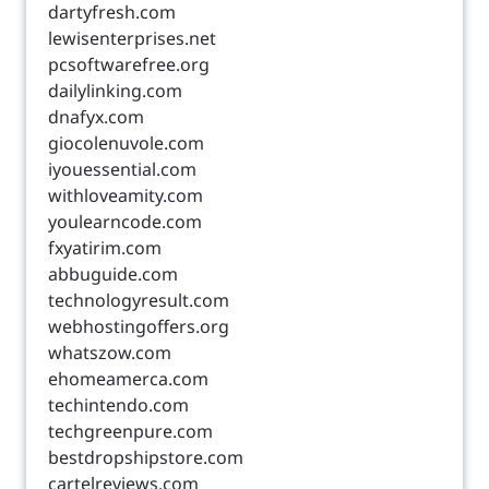
dartyfresh.com
lewisenterprises.net
pcsoftwarefree.org
dailylinking.com
dnafyx.com
giocolenuvole.com
iyouessential.com
withloveamity.com
youlearncode.com
fxyatirim.com
abbuguide.com
technologyresult.com
webhostingoffers.org
whatszow.com
ehomeamerca.com
techintendo.com
techgreenpure.com
bestdropshipstore.com
cartelreviews.com