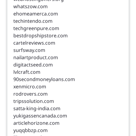
whatszow.com
ehomeamerca.com
techintendo.com
techgreenpure.com
bestdropshipstore.com
cartelreviews.com
surfsway.com
nailartproduct.com
digitactseed.com
lvlcraft.com
90secondmoneyloans.com
xenmicro.com
rodrovers.com
tripssolution.com
satta-king-india.com
yukigassencanada.com
articlehorizone.com
yuqqbbzp.com