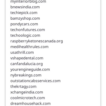
myinteriorblog.com
bnewsindia.com
techiepick.com
bamzyshop.com
pondycars.com
techonfutures.com
techoologic.com
raspberryketonescanada.org
medihealthrules.com
usathrill.com
vshapedental.com
canfandalucia.org
yourengineguide.com
nybreakings.com
outstationcabsservices.com
thekrtagy.com
xchangeindia.com
coolmicrotech.com
dreamhousehack.com