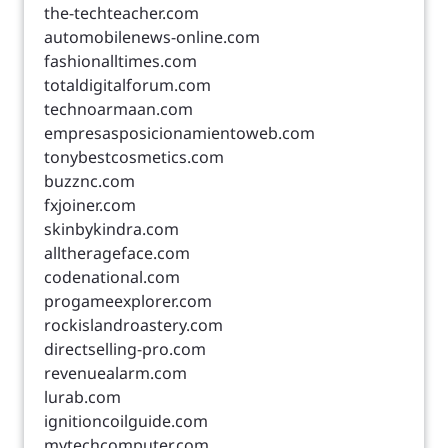
the-techteacher.com
automobilenews-online.com
fashionalltimes.com
totaldigitalforum.com
technoarmaan.com
empresasposicionamientoweb.com
tonybestcosmetics.com
buzznc.com
fxjoiner.com
skinbykindra.com
alltherageface.com
codenational.com
progameexplorer.com
rockislandroastery.com
directselling-pro.com
revenuealarm.com
lurab.com
ignitioncoilguide.com
mytechcomputer.com