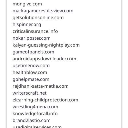
mongive.com
matkagameresultsview.com
getsolutionsonline.com
hispinner.org
criticalinsurance.info
nokariposter.com
kalyan-guessing-nightplay.com
gameofpanels.com
androidappsdownloader.com
usetimenow.com
healthblow.com
gohelpmate.com
rajdhani-satta-matka.com
writerscraft.net
elearning-childprotection.com
wrestling4mena.com
knowledgeforall.info
brand2lastio.com
usadigitalservices.com