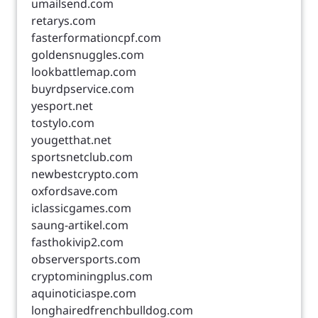
umailsend.com
retarys.com
fasterformationcpf.com
goldensnuggles.com
lookbattlemap.com
buyrdpservice.com
yesport.net
tostylo.com
yougetthat.net
sportsnetclub.com
newbestcrypto.com
oxfordsave.com
iclassicgames.com
saung-artikel.com
fasthokivip2.com
observersports.com
cryptominingplus.com
aquinoticiaspe.com
longhairedfrenchbulldog.com