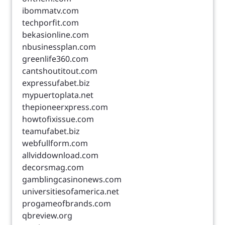
ibommatv.com
techporfit.com
bekasionline.com
nbusinessplan.com
greenlife360.com
cantshoutitout.com
expressufabet.biz
mypuertoplata.net
thepioneerxpress.com
howtofixissue.com
teamufabet.biz
webfullform.com
allviddownload.com
decorsmag.com
gamblingcasinonews.com
universitiesofamerica.net
progameofbrands.com
qbreview.org