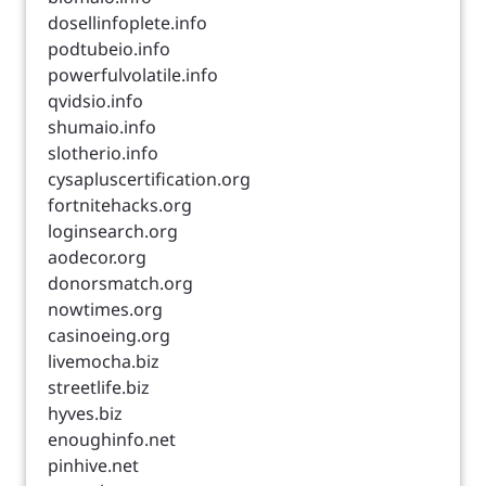
dosellinfoplete.info
podtubeio.info
powerfulvolatile.info
qvidsio.info
shumaio.info
slotherio.info
cysapluscertification.org
fortnitehacks.org
loginsearch.org
aodecor.org
donorsmatch.org
nowtimes.org
casinoeing.org
livemocha.biz
streetlife.biz
hyves.biz
enoughinfo.net
pinhive.net