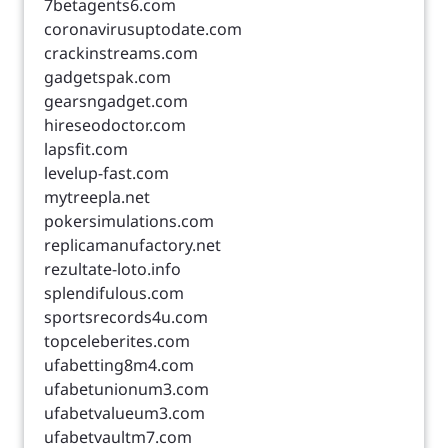
7betagents6.com
coronavirusuptodate.com
crackinstreams.com
gadgetspak.com
gearsngadget.com
hireseodoctor.com
lapsfit.com
levelup-fast.com
mytreepla.net
pokersimulations.com
replicamanufactory.net
rezultate-loto.info
splendifulous.com
sportsrecords4u.com
topceleberites.com
ufabetting8m4.com
ufabetunionum3.com
ufabetvalueum3.com
ufabetvaultm7.com