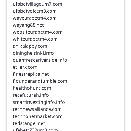
ufabetvillageum7.com
ufabetvoicem3.com
waveufabetm4.com
wayang88.net
websiteufabetm4.com
whiteufabetm4.com
anikalappy.com
dininghelsinki.info
duanfrescariverside.info
etilerx.com
finestreplica.net
flounderandfumble.com
healthohunt.com
retefuturah.info
smartinvestinginfo.info
technewsalliance.com
technonetmarket.com
tedstanger.net
ufabett732um3.com