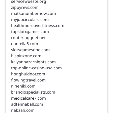
servicewueste.org
zippyrevs.com
matkanumbernow.com
myjobcirculars.com
healthmoreoverfitness.com
topslotxgames.com
routerloggnet.net
dantella6.com
slotsgamesone.com
hispinzone.com
kalyanbazarnights.com
top-online-casino-usa.com
honghuidoor.com
flowingtravel.com
nineniki.com
brandiospecialists.com
medicalcare7.com
adtennaball.com
nabzah.com