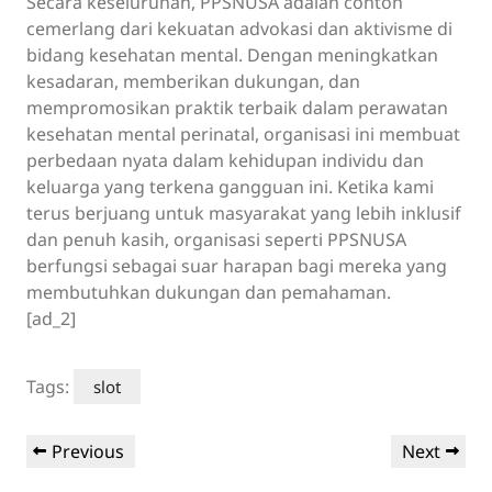
Secara keseluruhan, PPSNUSA adalah contoh
cemerlang dari kekuatan advokasi dan aktivisme di
bidang kesehatan mental. Dengan meningkatkan
kesadaran, memberikan dukungan, dan
mempromosikan praktik terbaik dalam perawatan
kesehatan mental perinatal, organisasi ini membuat
perbedaan nyata dalam kehidupan individu dan
keluarga yang terkena gangguan ini. Ketika kami
terus berjuang untuk masyarakat yang lebih inklusif
dan penuh kasih, organisasi seperti PPSNUSA
berfungsi sebagai suar harapan bagi mereka yang
membutuhkan dukungan dan pemahaman.
[ad_2]
Tags:
slot
Post
Previous
Next
Previous
Next
navigation
Post
Post