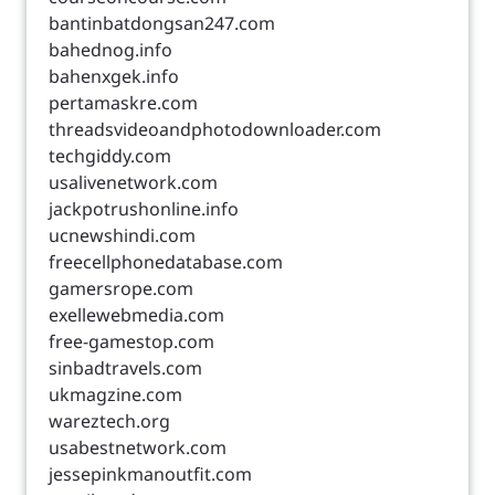
bantinbatdongsan247.com
bahednog.info
bahenxgek.info
pertamaskre.com
threadsvideoandphotodownloader.com
techgiddy.com
usalivenetwork.com
jackpotrushonline.info
ucnewshindi.com
freecellphonedatabase.com
gamersrope.com
exellewebmedia.com
free-gamestop.com
sinbadtravels.com
ukmagzine.com
wareztech.org
usabestnetwork.com
jessepinkmanoutfit.com