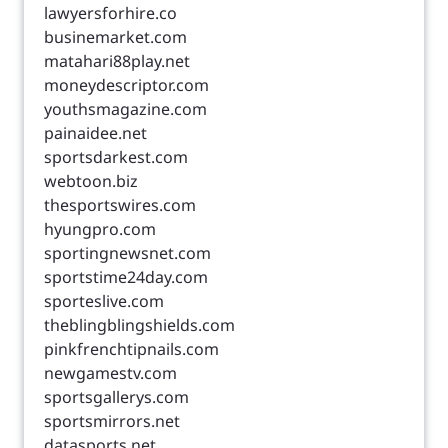
lawyersforhire.co
businemarket.com
matahari88play.net
moneydescriptor.com
youthsmagazine.com
painaidee.net
sportsdarkest.com
webtoon.biz
thesportswires.com
hyungpro.com
sportingnewsnet.com
sportstime24day.com
sporteslive.com
theblingblingshields.com
pinkfrenchtipnails.com
newgamestv.com
sportsgallerys.com
sportsmirrors.net
datasports.net