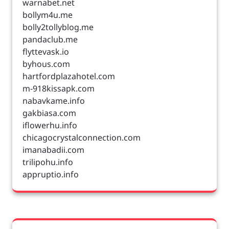
warnabet.net
bollym4u.me
bolly2tollyblog.me
pandaclub.me
flyttevask.io
byhous.com
hartfordplazahotel.com
m-918kissapk.com
nabavkame.info
gakbiasa.com
iflowerhu.info
chicagocrystalconnection.com
imanabadii.com
trilipohu.info
appruptio.info