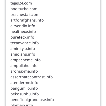
tejas24.com
poolturbo.com
prachestait.com
artforafghans.info
airvendio.info
healthexe.info
puretecx.info
tecadvance.info
aminityio.info
amiolahu.info
ampacheme.info
ampullahu.info
aromaxme.info
asserthatecontrast.info
atenderme.info
bangumiio.info
bekosunhu.info
beneficialgrandiose.info
blomaio.info