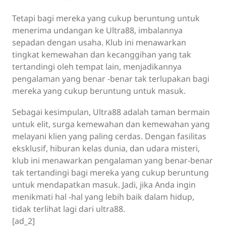
Tetapi bagi mereka yang cukup beruntung untuk
menerima undangan ke Ultra88, imbalannya
sepadan dengan usaha. Klub ini menawarkan
tingkat kemewahan dan kecanggihan yang tak
tertandingi oleh tempat lain, menjadikannya
pengalaman yang benar -benar tak terlupakan bagi
mereka yang cukup beruntung untuk masuk.
Sebagai kesimpulan, Ultra88 adalah taman bermain
untuk elit, surga kemewahan dan kemewahan yang
melayani klien yang paling cerdas. Dengan fasilitas
eksklusif, hiburan kelas dunia, dan udara misteri,
klub ini menawarkan pengalaman yang benar-benar
tak tertandingi bagi mereka yang cukup beruntung
untuk mendapatkan masuk. Jadi, jika Anda ingin
menikmati hal -hal yang lebih baik dalam hidup,
tidak terlihat lagi dari ultra88.
[ad_2]