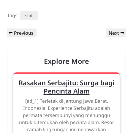
Tags:
slot
Post
Previous
Next
Previous
Next
navigation
Post
Post
Explore More
Rasakan Serbajitu: Surga bagi
Pencinta Alam
[ad_1] Terletak di jantung Jawa Barat,
Indonesia, Experience Serbajitu adalah
permata tersembunyi yang menunggu
untuk ditemukan oleh pecinta alam. Resor
ramah lingkungan ini menawarkan