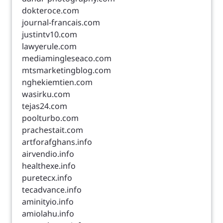
dokteroce.com
journal-francais.com
justintv10.com
lawyerule.com
mediamingleseaco.com
mtsmarketingblog.com
nghekiemtien.com
wasirku.com
tejas24.com
poolturbo.com
prachestait.com
artforafghans.info
airvendio.info
healthexe.info
puretecx.info
tecadvance.info
aminityio.info
amiolahu.info