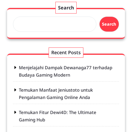
Search
Search
Recent Posts
Menjelajahi Dampak Dewanaga77 terhadap
Budaya Gaming Modern
Temukan Manfaat Jeniustoto untuk
Pengalaman Gaming Online Anda
Temukan Fitur Dewi4D: The Ultimate
Gaming Hub