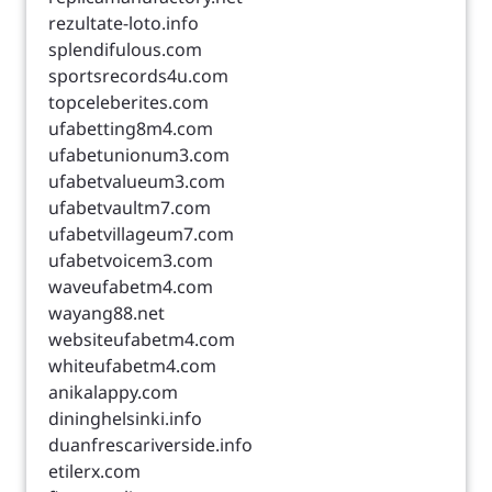
rezultate-loto.info
splendifulous.com
sportsrecords4u.com
topceleberites.com
ufabetting8m4.com
ufabetunionum3.com
ufabetvalueum3.com
ufabetvaultm7.com
ufabetvillageum7.com
ufabetvoicem3.com
waveufabetm4.com
wayang88.net
websiteufabetm4.com
whiteufabetm4.com
anikalappy.com
dininghelsinki.info
duanfrescariverside.info
etilerx.com