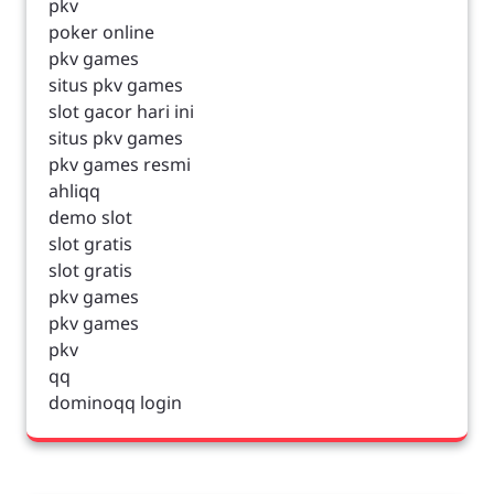
pkv
poker online
pkv games
situs pkv games
slot gacor hari ini
situs pkv games
pkv games resmi
ahliqq
demo slot
slot gratis
slot gratis
pkv games
pkv games
pkv
qq
dominoqq login