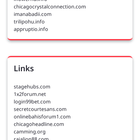
chicagocrystalconnection.com
imanabadii.com
trilipohu.info
appruptio.info
Links
stagehubs.com
1x2forum.net
login99bet.com
secretcourtesans.com
onlinebahisforum1.com
chicagoheadline.com
camming.org
rajalion88.com