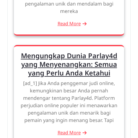
pengalaman unik dan mendalam bagi
mereka
Read More
Mengungkap Dunia Parlay4d
yang Menyenangkan: Semua
yang Perlu Anda Ketahui
[ad_1] Jika Anda penggemar judi online,
kemungkinan besar Anda pernah
mendengar tentang Parlay4d. Platform
perjudian online populer ini menawarkan
pengalaman unik dan menarik bagi
pemain yang ingin menang besar. Tapi
Read More