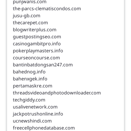
punjwanis.com
the-parcs-clematiscondos.com
jusu-gb.com
thecarepet.com
blogwriterplus.com
guestpostingseo.com
casinogambitpro.info
pokerplaymasters.info
courseoncourse.com
bantinbatdongsan247.com
bahednog.info
bahenxgek.info
pertamaskre.com
threadsvideoandphotodownloader.com
techgiddy.com
usalivenetwork.com
jackpotrushonline.info
ucnewshindi.com
freecellphonedatabase.com