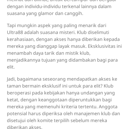
dengan individu-individu terkenal lainnya dalam
suasana yang glamor dan canggih.
Tapi mungkin aspek yang paling menarik dari
Ultra88 adalah suasana misteri. Klub diselimuti
kerahasiaan, dengan akses hanya diberikan kepada
mereka yang dianggap layak masuk. Eksklusivitas ini
menambah daya tarik dan mistik klub,
menjadikannya tujuan yang didambakan bagi para
elit.
Jadi, bagaimana seseorang mendapatkan akses ke
taman bermain eksklusif ini untuk para elit? Klub
beroperasi pada kebijakan hanya undangan yang
ketat, dengan keanggotaan diperuntukkan bagi
mereka yang memenuhi kriteria tertentu. Anggota
potensial harus diperiksa oleh manajemen klub dan
disetujui oleh komite terpilih sebelum mereka
diberikan akses.