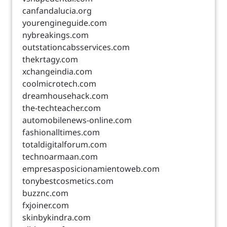
canfandalucia.org
yourengineguide.com
nybreakings.com
outstationcabsservices.com
thekrtagy.com
xchangeindia.com
coolmicrotech.com
dreamhousehack.com
the-techteacher.com
automobilenews-online.com
fashionalltimes.com
totaldigitalforum.com
technoarmaan.com
empresasposicionamientoweb.com
tonybestcosmetics.com
buzznc.com
fxjoiner.com
skinbykindra.com