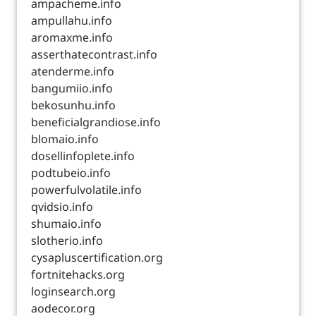
ampacheme.info
ampullahu.info
aromaxme.info
asserthatecontrast.info
atenderme.info
bangumiio.info
bekosunhu.info
beneficialgrandiose.info
blomaio.info
dosellinfoplete.info
podtubeio.info
powerfulvolatile.info
qvidsio.info
shumaio.info
slotherio.info
cysapluscertification.org
fortnitehacks.org
loginsearch.org
aodecor.org