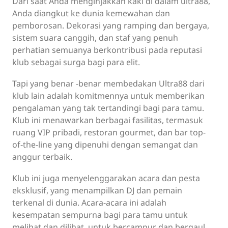
Dari saat Anda menginjakkan kaki di dalam ultra88,
Anda diangkut ke dunia kemewahan dan
pemborosan. Dekorasi yang ramping dan bergaya,
sistem suara canggih, dan staf yang penuh
perhatian semuanya berkontribusi pada reputasi
klub sebagai surga bagi para elit.
Tapi yang benar -benar membedakan Ultra88 dari
klub lain adalah komitmennya untuk memberikan
pengalaman yang tak tertandingi bagi para tamu.
Klub ini menawarkan berbagai fasilitas, termasuk
ruang VIP pribadi, restoran gourmet, dan bar top-
of-the-line yang dipenuhi dengan semangat dan
anggur terbaik.
Klub ini juga menyelenggarakan acara dan pesta
eksklusif, yang menampilkan DJ dan pemain
terkenal di dunia. Acara-acara ini adalah
kesempatan sempurna bagi para tamu untuk
melihat dan dilihat, untuk bercampur dan bergaul