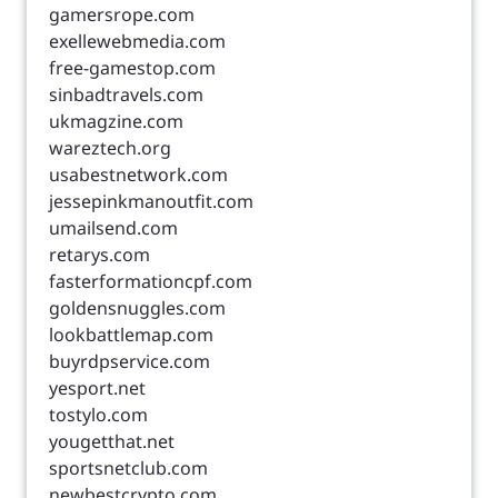
gamersrope.com
exellewebmedia.com
free-gamestop.com
sinbadtravels.com
ukmagzine.com
wareztech.org
usabestnetwork.com
jessepinkmanoutfit.com
umailsend.com
retarys.com
fasterformationcpf.com
goldensnuggles.com
lookbattlemap.com
buyrdpservice.com
yesport.net
tostylo.com
yougetthat.net
sportsnetclub.com
newbestcrypto.com