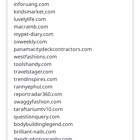
inforuang.com
kindsmarket.com
luvelylife.com
macramb.com
mypet-diary.com
oxweekly.com
panamacitydeckcontractors.com
westfashions.com
toolshandy.com
travelstager.com
trendinspires.com
rannyephul.com
reportradar360.com
swaggyfashion.com
taraftariumtv10.com
questionquery.com
bodybuildinglegend.com
brilliant-nails.com
dandr-photography.com