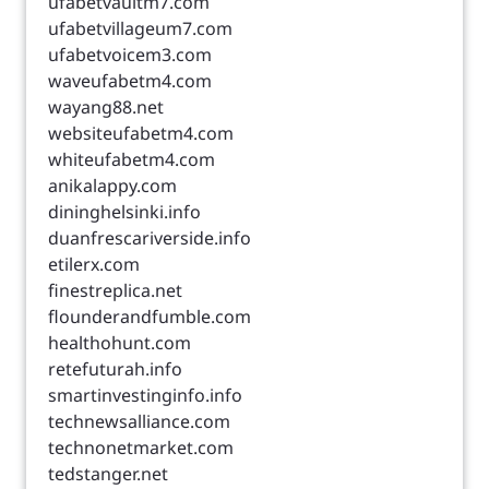
ufabetvaultm7.com
ufabetvillageum7.com
ufabetvoicem3.com
waveufabetm4.com
wayang88.net
websiteufabetm4.com
whiteufabetm4.com
anikalappy.com
dininghelsinki.info
duanfrescariverside.info
etilerx.com
finestreplica.net
flounderandfumble.com
healthohunt.com
retefuturah.info
smartinvestinginfo.info
technewsalliance.com
technonetmarket.com
tedstanger.net