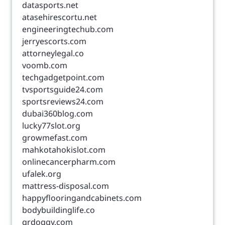
datasports.net
atasehirescortu.net
engineeringtechub.com
jerryescorts.com
attorneylegal.co
voomb.com
techgadgetpoint.com
tvsportsguide24.com
sportsreviews24.com
dubai360blog.com
lucky77slot.org
growmefast.com
mahkotahokislot.com
onlinecancerpharm.com
ufalek.org
mattress-disposal.com
happyflooringandcabinets.com
bodybuildinglife.co
qrdoggy.com