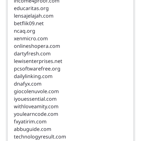
income4proof.com
educaritas.org
lensajelajah.com
betflik09.net
ncaq.org
xenmicro.com
onlineshopera.com
dartyfresh.com
lewisenterprises.net
pcsoftwarefree.org
dailylinking.com
dnafyx.com
giocolenuvole.com
iyouessential.com
withloveamity.com
youlearncode.com
fxyatirim.com
abbuguide.com
technologyresult.com