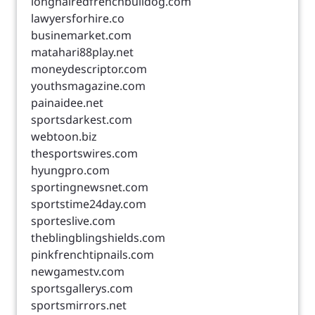
longhairedfrenchbulldog.com
lawyersforhire.co
businemarket.com
matahari88play.net
moneydescriptor.com
youthsmagazine.com
painaidee.net
sportsdarkest.com
webtoon.biz
thesportswires.com
hyungpro.com
sportingnewsnet.com
sportstime24day.com
sporteslive.com
theblingblingshields.com
pinkfrenchtipnails.com
newgamestv.com
sportsgallerys.com
sportsmirrors.net