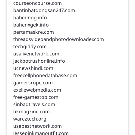
courseoncourse.com
bantinbatdongsan247.com
bahednog.info
bahenxgek.info
pertamaskre.com
threadsvideoandphotodownloader.com
techgiddy.com
usalivenetwork.com
jackpotrushonline.info
ucnewshindi.com
freecellphonedatabase.com
gamersrope.com
exellewebmedia.com
free-gamestop.com
sinbadtravels.com
ukmagzine.com
wareztech.org
usabestnetwork.com
jessepinkmanoutfit.com