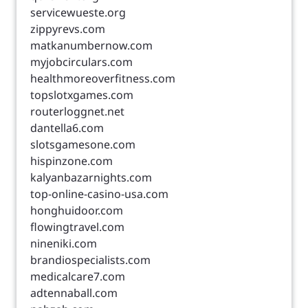
servicewueste.org
zippyrevs.com
matkanumbernow.com
myjobcirculars.com
healthmoreoverfitness.com
topslotxgames.com
routerloggnet.net
dantella6.com
slotsgamesone.com
hispinzone.com
kalyanbazarnights.com
top-online-casino-usa.com
honghuidoor.com
flowingtravel.com
nineniki.com
brandiospecialists.com
medicalcare7.com
adtennaball.com