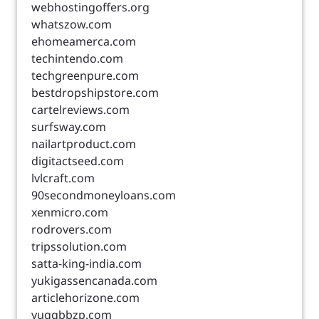
webhostingoffers.org
whatszow.com
ehomeamerca.com
techintendo.com
techgreenpure.com
bestdropshipstore.com
cartelreviews.com
surfsway.com
nailartproduct.com
digitactseed.com
lvlcraft.com
90secondmoneyloans.com
xenmicro.com
rodrovers.com
tripssolution.com
satta-king-india.com
yukigassencanada.com
articlehorizone.com
yuqqbbzp.com