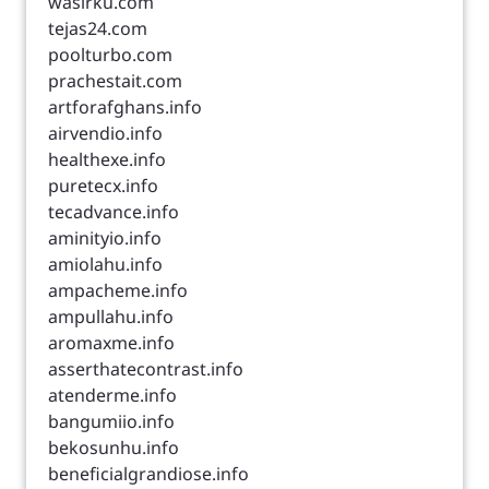
wasirku.com
tejas24.com
poolturbo.com
prachestait.com
artforafghans.info
airvendio.info
healthexe.info
puretecx.info
tecadvance.info
aminityio.info
amiolahu.info
ampacheme.info
ampullahu.info
aromaxme.info
asserthatecontrast.info
atenderme.info
bangumiio.info
bekosunhu.info
beneficialgrandiose.info