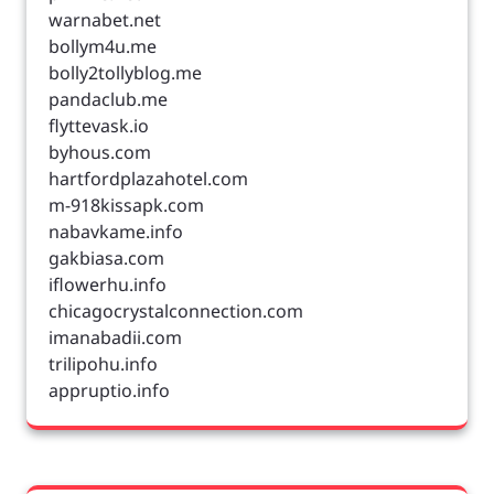
warnabet.net
bollym4u.me
bolly2tollyblog.me
pandaclub.me
flyttevask.io
byhous.com
hartfordplazahotel.com
m-918kissapk.com
nabavkame.info
gakbiasa.com
iflowerhu.info
chicagocrystalconnection.com
imanabadii.com
trilipohu.info
appruptio.info