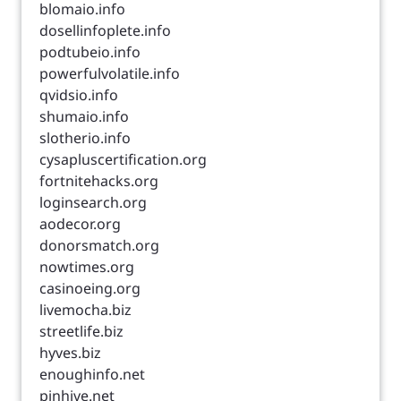
blomaio.info
dosellinfoplete.info
podtubeio.info
powerfulvolatile.info
qvidsio.info
shumaio.info
slotherio.info
cysapluscertification.org
fortnitehacks.org
loginsearch.org
aodecor.org
donorsmatch.org
nowtimes.org
casinoeing.org
livemocha.biz
streetlife.biz
hyves.biz
enoughinfo.net
pinhive.net