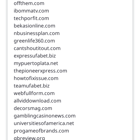
offthem.com
ibommatv.com
techporfit.com
bekasionline.com
nbusinessplan.com
greenlife360.com
cantshoutitout.com
expressufabet.biz
mypuertoplata.net
thepioneerxpress.com
howtofixissue.com
teamufabet.biz
webfullform.com
allviddownload.com
decorsmag.com
gamblingcasinonews.com
universitiesofamerica.net
progameofbrands.com
qbreview.org