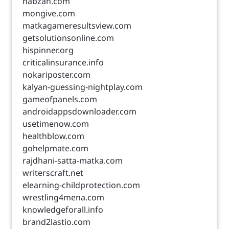
nabzah.com
mongive.com
matkagameresultsview.com
getsolutionsonline.com
hispinner.org
criticalinsurance.info
nokariposter.com
kalyan-guessing-nightplay.com
gameofpanels.com
androidappsdownloader.com
usetimenow.com
healthblow.com
gohelpmate.com
rajdhani-satta-matka.com
writerscraft.net
elearning-childprotection.com
wrestling4mena.com
knowledgeforall.info
brand2lastio.com