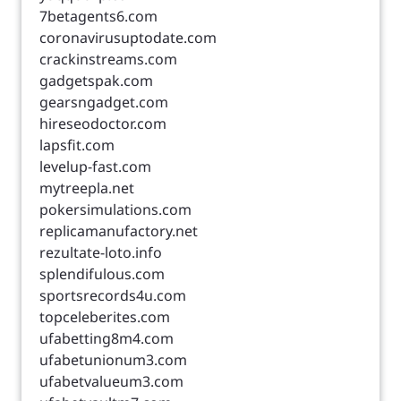
7betagents6.com
coronavirusuptodate.com
crackinstreams.com
gadgetspak.com
gearsngadget.com
hireseodoctor.com
lapsfit.com
levelup-fast.com
mytreepla.net
pokersimulations.com
replicamanufactory.net
rezultate-loto.info
splendifulous.com
sportsrecords4u.com
topceleberites.com
ufabetting8m4.com
ufabetunionum3.com
ufabetvalueum3.com