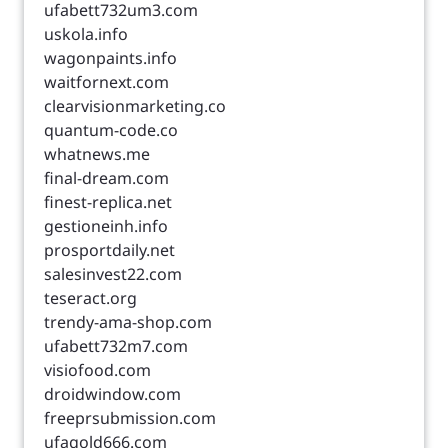
ufabett732um3.com
uskola.info
wagonpaints.info
waitfornext.com
clearvisionmarketing.co
quantum-code.co
whatnews.me
final-dream.com
finest-replica.net
gestioneinh.info
prosportdaily.net
salesinvest22.com
teseract.org
trendy-ama-shop.com
ufabett732m7.com
visiofood.com
droidwindow.com
freeprsubmission.com
ufagold666.com