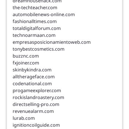
dreamhousehack.com
the-techteacher.com
automobilenews-online.com
fashionalltimes.com
totaldigitalforum.com
technoarmaan.com
empresasposicionamientoweb.com
tonybestcosmetics.com
buzznc.com
fxjoiner.com
skinbykindra.com
alltherageface.com
codenational.com
progameexplorer.com
rockislandroastery.com
directselling-pro.com
revenuealarm.com
lurab.com
ignitioncoilguide.com