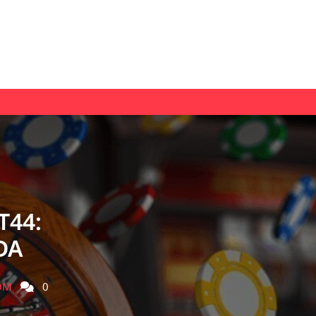
T44:
DA
OM
0