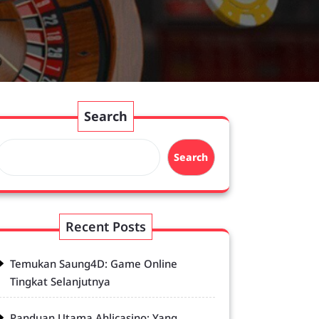
Search
Search
Recent Posts
Temukan Saung4D: Game Online
Tingkat Selanjutnya
Panduan Utama Ahlicasino: Yang