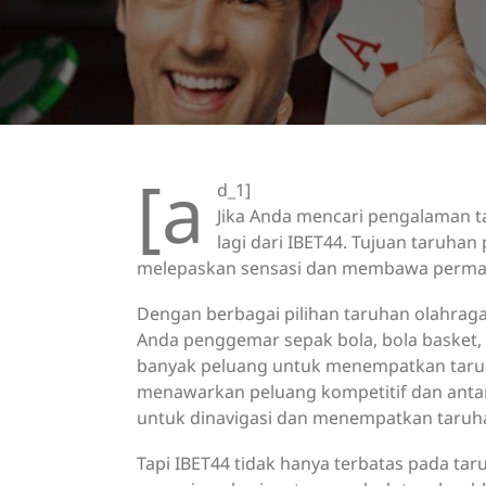
[a
d_1]
Jika Anda mencari pengalaman t
lagi dari IBET44. Tujuan taruha
melepaskan sensasi dan membawa permaina
Dengan berbagai pilihan taruhan olahraga
Anda penggemar sepak bola, bola basket,
banyak peluang untuk menempatkan taruha
menawarkan peluang kompetitif dan an
untuk dinavigasi dan menempatkan taruha
Tapi IBET44 tidak hanya terbatas pada tar