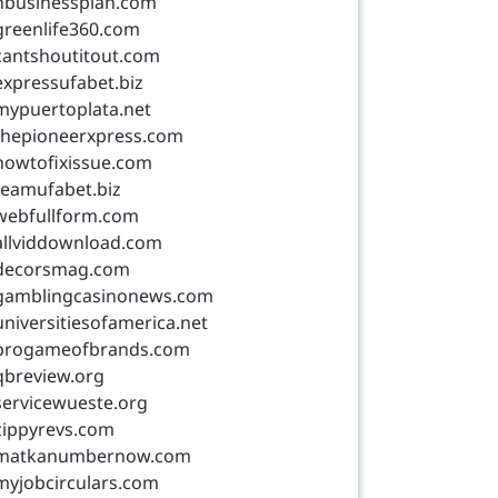
nbusinessplan.com
greenlife360.com
cantshoutitout.com
expressufabet.biz
mypuertoplata.net
thepioneerxpress.com
howtofixissue.com
teamufabet.biz
webfullform.com
allviddownload.com
decorsmag.com
gamblingcasinonews.com
universitiesofamerica.net
progameofbrands.com
qbreview.org
servicewueste.org
zippyrevs.com
matkanumbernow.com
myjobcirculars.com