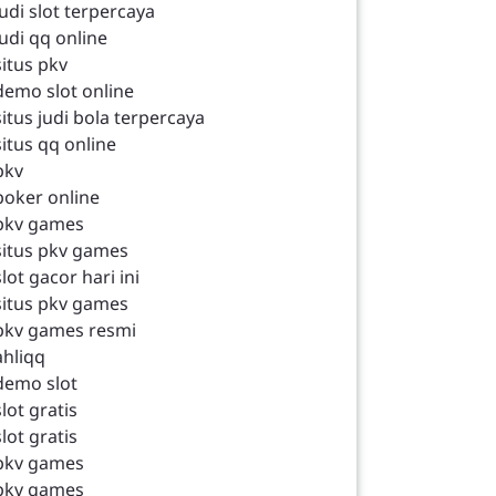
judi slot terpercaya
judi qq online
situs pkv
demo slot online
situs judi bola terpercaya
situs qq online
pkv
poker online
pkv games
situs pkv games
slot gacor hari ini
situs pkv games
pkv games resmi
ahliqq
demo slot
slot gratis
slot gratis
pkv games
pkv games