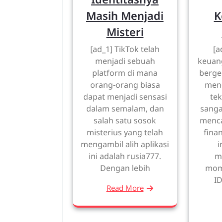
Masih Menjadi
K
Misteri
[ad_1] TikTok telah
[a
menjadi sebuah
keuan
platform di mana
berger
orang-orang biasa
meng
dapat menjadi sensasi
tek
dalam semalam, dan
sanga
salah satu sosok
menca
misterius yang telah
finan
mengambil alih aplikasi
i
ini adalah rusia777.
m
Dengan lebih
mom
I
Read More