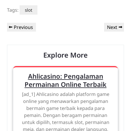
Tags:
slot
Post
Previous
Next
Previous
Next
navigation
Post
Post
Explore More
Ahlicasino: Pengalaman
Permainan Online Terbaik
[ad_1] Ahlicasino adalah platform game
online yang menawarkan pengalaman
bermain game terbaik kepada para
pemain. Dengan beragam permainan
untuk dipilih, termasuk slot, permainan
meja, dan permainan dealer langsung,