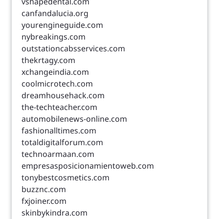
vshapedental.com
canfandalucia.org
yourengineguide.com
nybreakings.com
outstationcabsservices.com
thekrtagy.com
xchangeindia.com
coolmicrotech.com
dreamhousehack.com
the-techteacher.com
automobilenews-online.com
fashionalltimes.com
totaldigitalforum.com
technoarmaan.com
empresasposicionamientoweb.com
tonybestcosmetics.com
buzznc.com
fxjoiner.com
skinbykindra.com