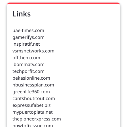
Links
uae-times.com
gamerifys.com
inspiratif.net
vsmsnetworks.com
offthem.com
ibommatv.com
techporfit.com
bekasionline.com
nbusinessplan.com
greenlife360.com
cantshoutitout.com
expressufabet.biz
mypuertoplata.net
thepioneerxpress.com
howtofixissue.com