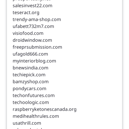
salesinvest22.com
teseract.org
trendy-ama-shop.com
ufabett732m7.com
visiofood.com
droidwindow.com
freeprsubmission.com
ufagold666.com
myinteriorblog.com
bnewsindia.com
techiepick.com
bamzyshop.com
pondycars.com
techonfutures.com
techoologic.com
raspberryketonescanada.org
medihealthrules.com
usathrill.com