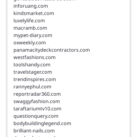
inforuang.com
kindsmarket.com
luvelylife.com
macramb.com
mypet-diary.com
oxweekly.com
panamacitydeckcontractors.com
westfashions.com
toolshandy.com
travelstager.com
trendinspires.com
rannyephul.com
reportradar360.com
swaggyfashion.com
taraftariumtv10.com
questionquery.com
bodybuildinglegend.com
brilliant-nails.com