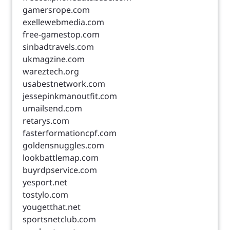
gamersrope.com
exellewebmedia.com
free-gamestop.com
sinbadtravels.com
ukmagzine.com
wareztech.org
usabestnetwork.com
jessepinkmanoutfit.com
umailsend.com
retarys.com
fasterformationcpf.com
goldensnuggles.com
lookbattlemap.com
buyrdpservice.com
yesport.net
tostylo.com
yougetthat.net
sportsnetclub.com