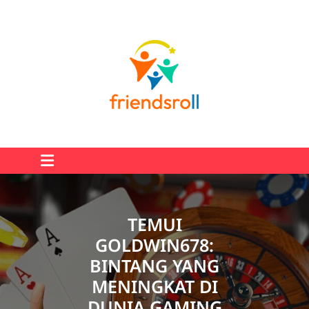
Skip
to
content
TEMUI
GOLDWIN678:
BINTANG YANG
MENINGKAT DI
DUNIA GAMING