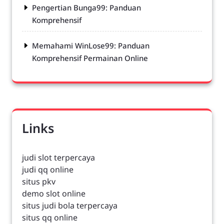
Pengertian Bunga99: Panduan
Komprehensif
Memahami WinLose99: Panduan
Komprehensif Permainan Online
Links
judi slot terpercaya
judi qq online
situs pkv
demo slot online
situs judi bola terpercaya
situs qq online