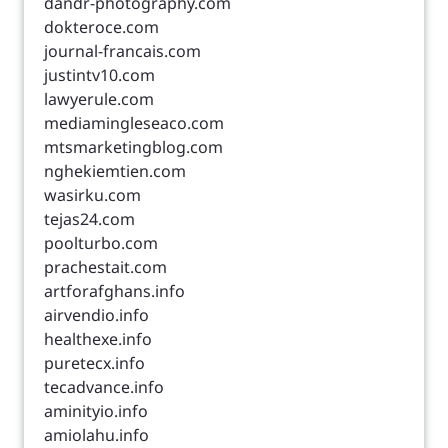
dandr-photography.com
dokteroce.com
journal-francais.com
justintv10.com
lawyerule.com
mediamingleseaco.com
mtsmarketingblog.com
nghekiemtien.com
wasirku.com
tejas24.com
poolturbo.com
prachestait.com
artforafghans.info
airvendio.info
healthexe.info
puretecx.info
tecadvance.info
aminityio.info
amiolahu.info