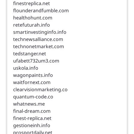
finestreplica.net
flounderandfumble.com
healthohunt.com
retefuturah.info
smartinvestinginfo.info
technewsalliance.com
technonetmarket.com
tedstanger.net
ufabett732um3.com
uskola.info
wagonpaints.info
waitfornext.com
clearvisionmarketing.co
quantum-code.co
whatnews.me
final-dream.com
finest-replica.net
gestioneinh.info
prosportdaily.net