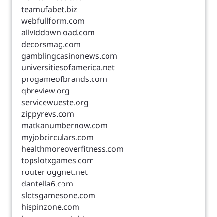
teamufabet.biz
webfullform.com
allviddownload.com
decorsmag.com
gamblingcasinonews.com
universitiesofamerica.net
progameofbrands.com
qbreview.org
servicewueste.org
zippyrevs.com
matkanumbernow.com
myjobcirculars.com
healthmoreoverfitness.com
topslotxgames.com
routerloggnet.net
dantella6.com
slotsgamesone.com
hispinzone.com