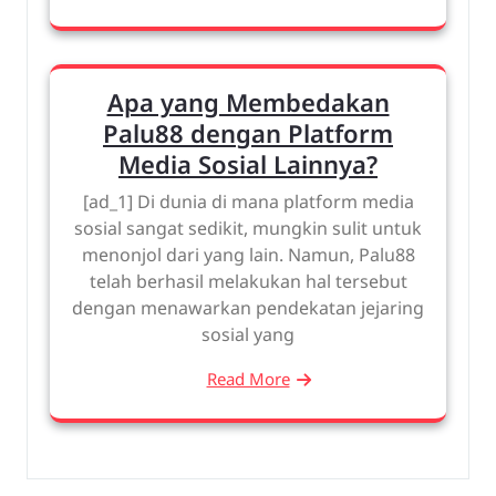
Apa yang Membedakan
Palu88 dengan Platform
Media Sosial Lainnya?
[ad_1] Di dunia di mana platform media
sosial sangat sedikit, mungkin sulit untuk
menonjol dari yang lain. Namun, Palu88
telah berhasil melakukan hal tersebut
dengan menawarkan pendekatan jejaring
sosial yang
Read More