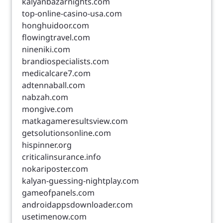
kalyanbazarnights.com
top-online-casino-usa.com
honghuidoor.com
flowingtravel.com
nineniki.com
brandiospecialists.com
medicalcare7.com
adtennaball.com
nabzah.com
mongive.com
matkagameresultsview.com
getsolutionsonline.com
hispinner.org
criticalinsurance.info
nokariposter.com
kalyan-guessing-nightplay.com
gameofpanels.com
androidappsdownloader.com
usetimenow.com