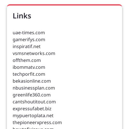
Links
uae-times.com
gamerifys.com
inspiratif.net
vsmsnetworks.com
offthem.com
ibommatv.com
techporfit.com
bekasionline.com
nbusinessplan.com
greenlife360.com
cantshoutitout.com
expressufabet.biz
mypuertoplata.net
thepioneerxpress.com