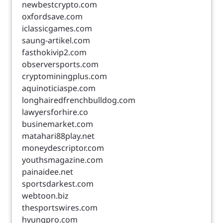
newbestcrypto.com
oxfordsave.com
iclassicgames.com
saung-artikel.com
fasthokivip2.com
observersports.com
cryptominingplus.com
aquinoticiaspe.com
longhairedfrenchbulldog.com
lawyersforhire.co
businemarket.com
matahari88play.net
moneydescriptor.com
youthsmagazine.com
painaidee.net
sportsdarkest.com
webtoon.biz
thesportswires.com
hyungpro.com