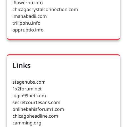
iflowerhu.info
chicagocrystalconnection.com
imanabadii.com
trilipohu.info
appruptio.info
Links
stagehubs.com
1x2forum.net
login99bet.com
secretcourtesans.com
onlinebahisforum1.com
chicagoheadline.com
camming.org