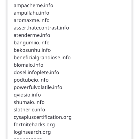
ampacheme.info
ampullahu.info
aromaxme.info
asserthatecontrast.info
atenderme.info
bangumiio.info
bekosunhu.info
beneficialgrandiose.info
blomaio.info
dosellinfoplete.info
podtubeio.info
powerfulvolatile.info
qvidsio.info
shumaio.info
slotherio.info
cysapluscertification.org
fortnitehacks.org
loginsearch.org