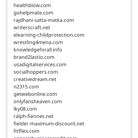
healthblow.com
gohelpmate.com
rajdhani-satta-matka.com
writerscraft.net
elearning-childprotection.com
wrestling4mena.com
knowledgeforall.info
brand2lastio.com
usadigitalservices.com
socialhoppers.com
creativedream.net
n2315.com
getwebonline.com
onlyfansheaven.com
lky08.com
ralph-fiennes.net
fielder-maximum-discount.net
fitfllex.com