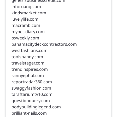
genesisbusinesscredit.com
inforuang.com
kindsmarket.com
luvelylife.com
macramb.com
mypet-diary.com
oxweekly.com
panamacitydeckcontractors.com
westfashions.com
toolshandy.com
travelstager.com
trendinspires.com
rannyephul.com
reportradar360.com
swaggyfashion.com
taraftariumtv10.com
questionquery.com
bodybuildinglegend.com
brilliant-nails.com