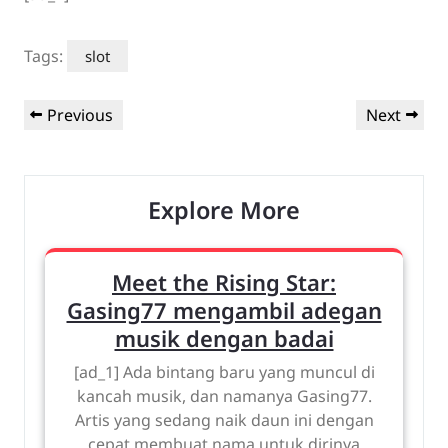
Tags:
slot
Post
Previous
Next
Previous
Next
navigation
Post
Post
Explore More
Meet the Rising Star:
Gasing77 mengambil adegan
musik dengan badai
[ad_1] Ada bintang baru yang muncul di
kancah musik, dan namanya Gasing77.
Artis yang sedang naik daun ini dengan
cepat membuat nama untuk dirinya