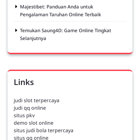
Majestibet: Panduan Anda untuk
Pengalaman Taruhan Online Terbaik
Temukan Saung4D: Game Online Tingkat
Selanjutnya
Links
judi slot terpercaya
judi qq online
situs pkv
demo slot online
situs judi bola terpercaya
situs qq online