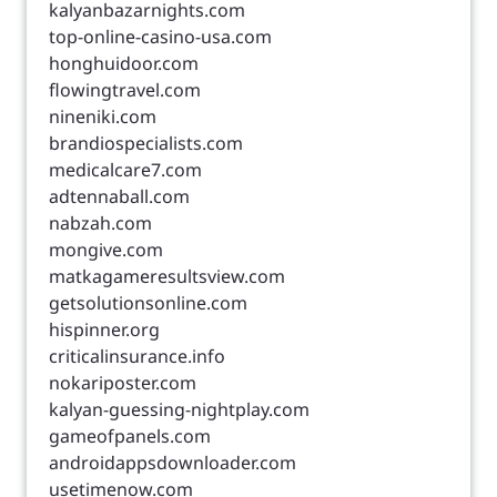
kalyanbazarnights.com
top-online-casino-usa.com
honghuidoor.com
flowingtravel.com
nineniki.com
brandiospecialists.com
medicalcare7.com
adtennaball.com
nabzah.com
mongive.com
matkagameresultsview.com
getsolutionsonline.com
hispinner.org
criticalinsurance.info
nokariposter.com
kalyan-guessing-nightplay.com
gameofpanels.com
androidappsdownloader.com
usetimenow.com