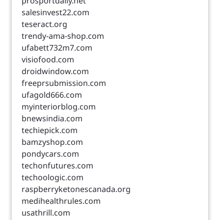
prosportdaily.net
salesinvest22.com
teseract.org
trendy-ama-shop.com
ufabett732m7.com
visiofood.com
droidwindow.com
freeprsubmission.com
ufagold666.com
myinteriorblog.com
bnewsindia.com
techiepick.com
bamzyshop.com
pondycars.com
techonfutures.com
techoologic.com
raspberryketonescanada.org
medihealthrules.com
usathrill.com