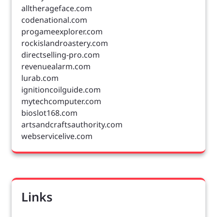
alltherageface.com
codenational.com
progameexplorer.com
rockislandroastery.com
directselling-pro.com
revenuealarm.com
lurab.com
ignitioncoilguide.com
mytechcomputer.com
bioslot168.com
artsandcraftsauthority.com
webservicelive.com
Links