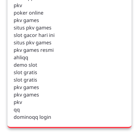
pkv
poker online
pkv games
situs pkv games
slot gacor hari ini
situs pkv games
pkv games resmi
ahliqq
demo slot
slot gratis
slot gratis
pkv games
pkv games
pkv
qq
dominoqq login