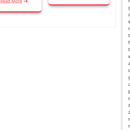
Read More