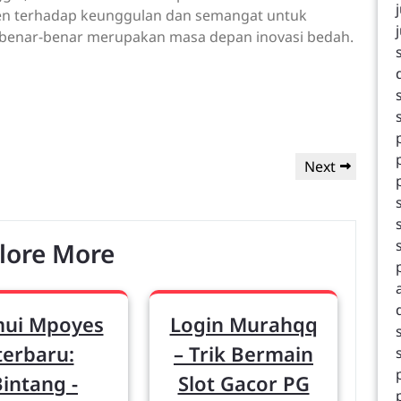
men terhadap keunggulan dan semangat untuk
benar-benar merupakan masa depan inovasi bedah.
Next
Next
Post
lore More
ui Mpoyes
Login Murahqq
terbaru:
– Trik Bermain
intang -
Slot Gacor PG