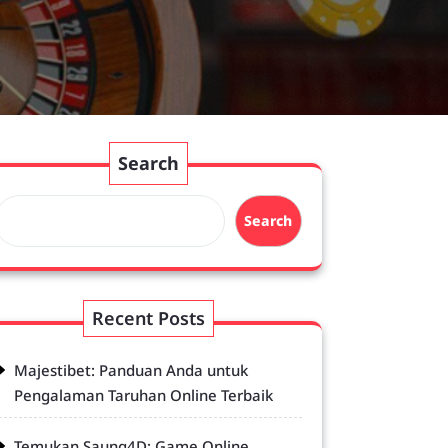
Search
Search
Recent Posts
Majestibet: Panduan Anda untuk
Pengalaman Taruhan Online Terbaik
Temukan Saung4D: Game Online