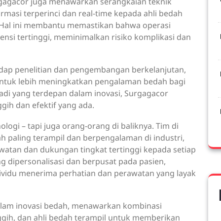
rgagacor juga menawarkan serangkaian teknik
masi terperinci dan real-time kepada ahli bedah
 Hal ini membantu memastikan bahwa operasi
iensi tertinggi, meminimalkan risiko komplikasi dan
adap penelitian dan pengembangan berkelanjutan,
 untuk lebih meningkatkan pengalaman bedah bagi
adi yang terdepan dalam inovasi, Surgagacor
ih dan efektif yang ada.
ogi – tapi juga orang-orang di baliknya. Tim di
ah paling terampil dan berpengalaman di industri,
atan dan dukungan tingkat tertinggi kepada setiap
 dipersonalisasi dan berpusat pada pasien,
ividu menerima perhatian dan perawatan yang layak
lam inovasi bedah, menawarkan kombinasi
nggih, dan ahli bedah terampil untuk memberikan