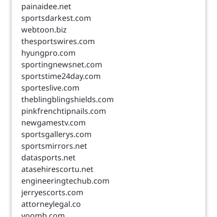
painaidee.net
sportsdarkest.com
webtoon.biz
thesportswires.com
hyungpro.com
sportingnewsnet.com
sportstime24day.com
sporteslive.com
theblingblingshields.com
pinkfrenchtipnails.com
newgamestv.com
sportsgallerys.com
sportsmirrors.net
datasports.net
atasehirescortu.net
engineeringtechub.com
jerryescorts.com
attorneylegal.co
voomb.com