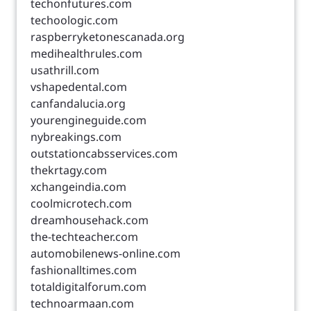
techonfutures.com
techoologic.com
raspberryketonescanada.org
medihealthrules.com
usathrill.com
vshapedental.com
canfandalucia.org
yourengineguide.com
nybreakings.com
outstationcabsservices.com
thekrtagy.com
xchangeindia.com
coolmicrotech.com
dreamhousehack.com
the-techteacher.com
automobilenews-online.com
fashionalltimes.com
totaldigitalforum.com
technoarmaan.com