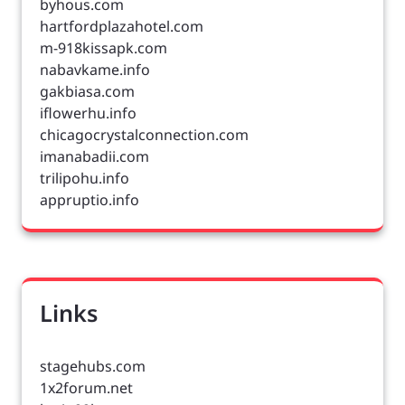
byhous.com
hartfordplazahotel.com
m-918kissapk.com
nabavkame.info
gakbiasa.com
iflowerhu.info
chicagocrystalconnection.com
imanabadii.com
trilipohu.info
appruptio.info
Links
stagehubs.com
1x2forum.net