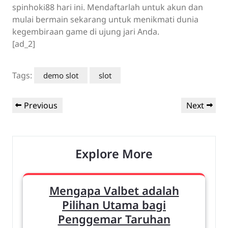
spinhoki88 hari ini. Mendaftarlah untuk akun dan
mulai bermain sekarang untuk menikmati dunia
kegembiraan game di ujung jari Anda.
[ad_2]
Tags:
demo slot
slot
Post
Previous
Next
Previous
Next
navigation
Post
Post
Explore More
Mengapa Valbet adalah
Pilihan Utama bagi
Penggemar Taruhan