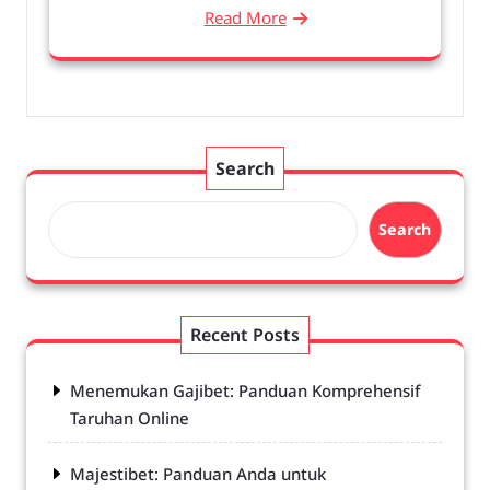
Read More
Search
Search
Recent Posts
Menemukan Gajibet: Panduan Komprehensif
Taruhan Online
Majestibet: Panduan Anda untuk