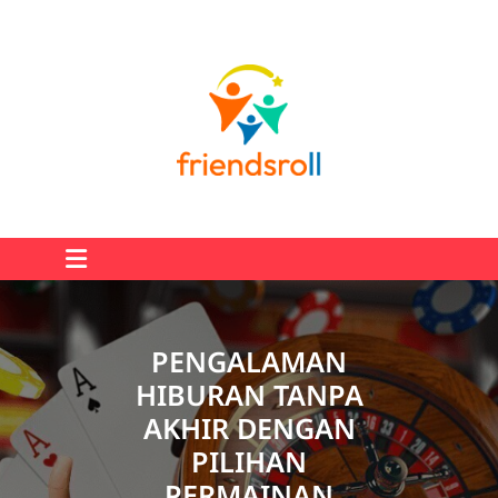
Skip
to
content
PENGALAMAN
HIBURAN TANPA
AKHIR DENGAN
PILIHAN
PERMAINAN