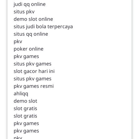
judi qq online
situs pkv
demo slot online
situs judi bola terpercaya
situs qq online
pkv
poker online
pkv games
situs pkv games
slot gacor hari ini
situs pkv games
pkv games resmi
ahliqq
demo slot
slot gratis
slot gratis
pkv games
pkv games
pkv