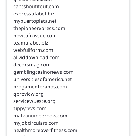
cantshoutitout.com
expressufabet.biz
mypuertoplata.net
thepioneerxpress.com
howtofixissue.com
teamufabet.biz
webfullform.com
allviddownload.com
decorsmag.com
gamblingcasinonews.com
universitiesofamerica.net
progameofbrands.com
qbreview.org
servicewueste.org
zippyrevs.com
matkanumbernow.com
myjobcirculars.com
healthmoreoverfitness.com