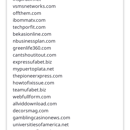
vsmsnetworks.com
offthem.com
ibommatv.com
techporfit.com
bekasionline.com
nbusinessplan.com
greenlife360.com
cantshoutitout.com
expressufabet.biz
mypuertoplata.net
thepioneerxpress.com
howtofixissue.com
teamufabet.biz
webfullform.com
allviddownload.com
decorsmag.com
gamblingcasinonews.com
universitiesofamerica.net