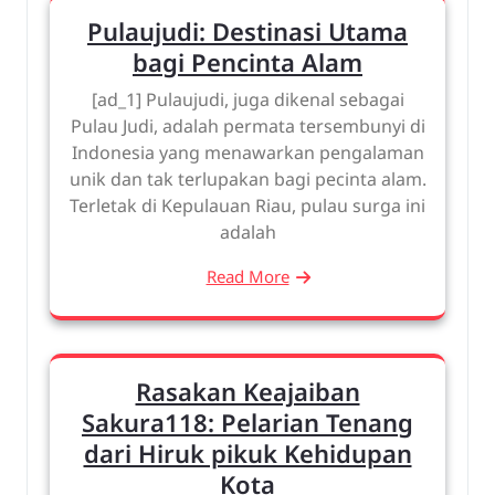
Pulaujudi: Destinasi Utama
bagi Pencinta Alam
[ad_1] Pulaujudi, juga dikenal sebagai
Pulau Judi, adalah permata tersembunyi di
Indonesia yang menawarkan pengalaman
unik dan tak terlupakan bagi pecinta alam.
Terletak di Kepulauan Riau, pulau surga ini
adalah
Read More
Rasakan Keajaiban
Sakura118: Pelarian Tenang
dari Hiruk pikuk Kehidupan
Kota