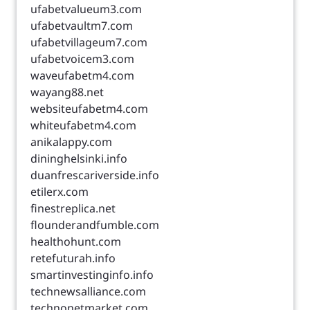
ufabetvalueum3.com
ufabetvaultm7.com
ufabetvillageum7.com
ufabetvoicem3.com
waveufabetm4.com
wayang88.net
websiteufabetm4.com
whiteufabetm4.com
anikalappy.com
dininghelsinki.info
duanfrescariverside.info
etilerx.com
finestreplica.net
flounderandfumble.com
healthohunt.com
retefuturah.info
smartinvestinginfo.info
technewsalliance.com
technonetmarket.com