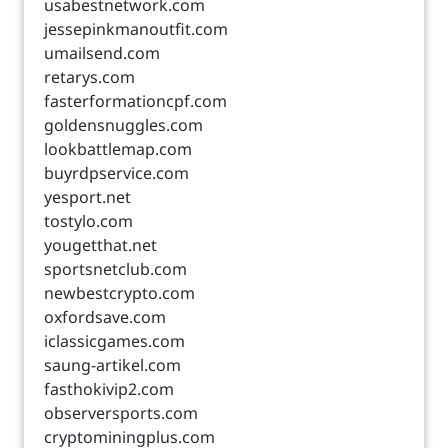
usabestnetwork.com
jessepinkmanoutfit.com
umailsend.com
retarys.com
fasterformationcpf.com
goldensnuggles.com
lookbattlemap.com
buyrdpservice.com
yesport.net
tostylo.com
yougetthat.net
sportsnetclub.com
newbestcrypto.com
oxfordsave.com
iclassicgames.com
saung-artikel.com
fasthokivip2.com
observersports.com
cryptominingplus.com