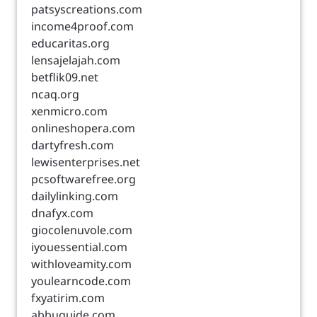
patsyscreations.com
income4proof.com
educaritas.org
lensajelajah.com
betflik09.net
ncaq.org
xenmicro.com
onlineshopera.com
dartyfresh.com
lewisenterprises.net
pcsoftwarefree.org
dailylinking.com
dnafyx.com
giocolenuvole.com
iyouessential.com
withloveamity.com
youlearncode.com
fxyatirim.com
abbuguide.com