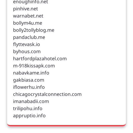
enoughinfo.net
pinhive.net
warnabet.net
bollym4u.me
bolly2tollyblog.me
pandaclub.me
flyttevask.io
byhous.com
hartfordplazahotel.com
m-918kissapk.com
nabavkame.info
gakbiasa.com
iflowerhu.info
chicagocrystalconnection.com
imanabadii.com
trilipohu.info
appruptio.info