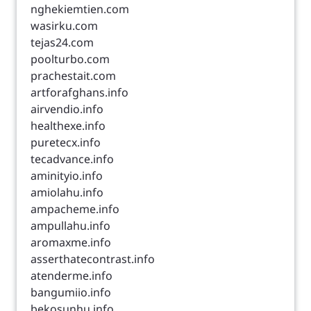
nghekiemtien.com
wasirku.com
tejas24.com
poolturbo.com
prachestait.com
artforafghans.info
airvendio.info
healthexe.info
puretecx.info
tecadvance.info
aminityio.info
amiolahu.info
ampacheme.info
ampullahu.info
aromaxme.info
asserthatecontrast.info
atenderme.info
bangumiio.info
bekosunhu.info