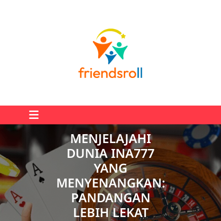
Skip
to
content
MENJELAJAHI
DUNIA INA777
YANG
MENYENANGKAN:
PANDANGAN
LEBIH LEKAT