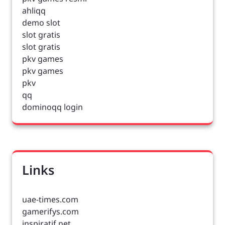
ahliqq
demo slot
slot gratis
slot gratis
pkv games
pkv games
pkv
qq
dominoqq login
Links
uae-times.com
gamerifys.com
inspiratif.net