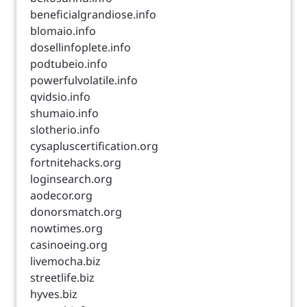
beneficialgrandiose.info
blomaio.info
dosellinfoplete.info
podtubeio.info
powerfulvolatile.info
qvidsio.info
shumaio.info
slotherio.info
cysapluscertification.org
fortnitehacks.org
loginsearch.org
aodecor.org
donorsmatch.org
nowtimes.org
casinoeing.org
livemocha.biz
streetlife.biz
hyves.biz