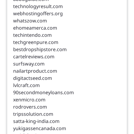
technologyresult.com
webhostingoffers.org
whatszow.com
ehomeamerca.com
techintendo.com
techgreenpure.com
bestdropshipstore.com
cartelreviews.com
surfsway.com
nailartproduct.com
digitactseed.com
lvlcraft.com
90secondmoneyloans.com
xenmicro.com
rodrovers.com
tripssolution.com
satta-king-india.com
yukigassencanada.com