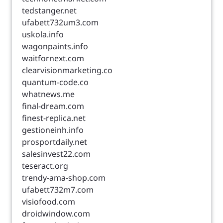
tedstanger.net
ufabett732um3.com
uskola.info
wagonpaints.info
waitfornext.com
clearvisionmarketing.co
quantum-code.co
whatnews.me
final-dream.com
finest-replica.net
gestioneinh.info
prosportdaily.net
salesinvest22.com
teseract.org
trendy-ama-shop.com
ufabett732m7.com
visiofood.com
droidwindow.com