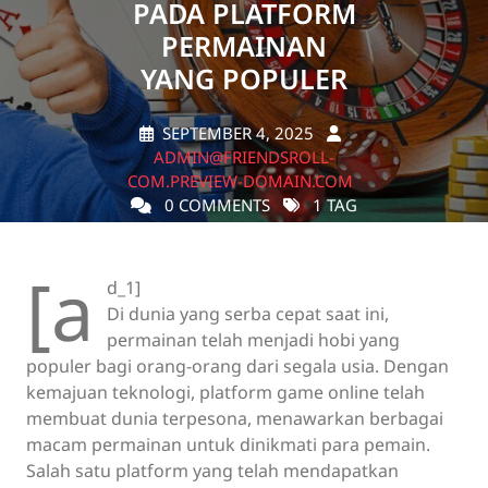
PADA PLATFORM
PERMAINAN
YANG POPULER
SEPTEMBER 4, 2025
ADMIN@FRIENDSROLL-
COM.PREVIEW-DOMAIN.COM
0 COMMENTS
1 TAG
[a
d_1]
Di dunia yang serba cepat saat ini,
permainan telah menjadi hobi yang
populer bagi orang-orang dari segala usia. Dengan
kemajuan teknologi, platform game online telah
membuat dunia terpesona, menawarkan berbagai
macam permainan untuk dinikmati para pemain.
Salah satu platform yang telah mendapatkan