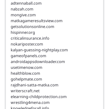
adtennaball.com
nabzah.com
mongive.com
matkagameresultsview.com
getsolutionsonline.com
hispinner.org
criticalinsurance.info
nokariposter.com
kalyan-guessing-nightplay.com
gameofpanels.com
androidappsdownloader.com
usetimenow.com
healthblow.com
gohelpmate.com
rajdhani-satta-matka.com
writerscraft.net
elearning-childprotection.com
wrestling4mena.com
knowledgeforall.info