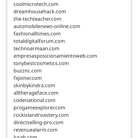
coolmicrotech.com
dreamhousehack.com
the-techteacher.com
automobilenews-online.com
fashionalltimes.com
totaldigitalforum.com
technoarmaan.com
empresasposicionamientoweb.com
tonybestcosmetics.com
buzznc.com
fxjoiner.com
skinbykindra.com
alltherageface.com
codenational.com
progameexplorer.com
rockislandroastery.com
directselling-pro.com
revenuealarm.com
lurab.com