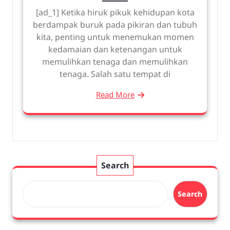
[ad_1] Ketika hiruk pikuk kehidupan kota
berdampak buruk pada pikiran dan tubuh
kita, penting untuk menemukan momen
kedamaian dan ketenangan untuk
memulihkan tenaga dan memulihkan
tenaga. Salah satu tempat di
Read More
Search
Search