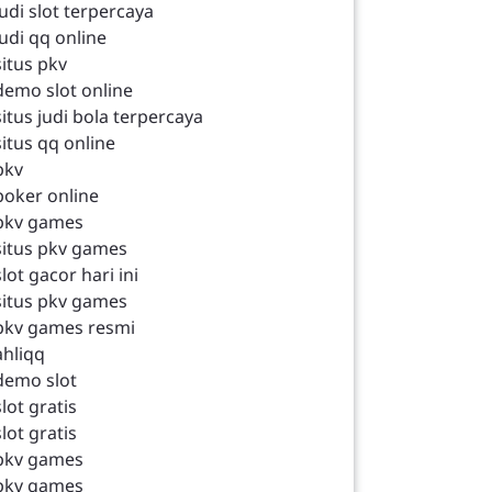
judi slot terpercaya
judi qq online
situs pkv
demo slot online
situs judi bola terpercaya
situs qq online
pkv
poker online
pkv games
situs pkv games
slot gacor hari ini
situs pkv games
pkv games resmi
ahliqq
demo slot
slot gratis
slot gratis
pkv games
pkv games