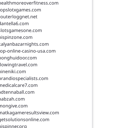
healthmoreoverfitness.com
topslotxgames.com
routerloggnet.net
dantella6.com
slotsgamesone.com
hispinzone.com
kalyanbazarnights.com
top-online-casino-usa.com
honghuidoor.com
flowingtravel.com
nineniki.com
brandiospecialists.com
medicalcare7.com
adtennaball.com
nabzah.com
mongive.com
matkagameresultsview.com
getsolutionsonline.com
hispinner.org