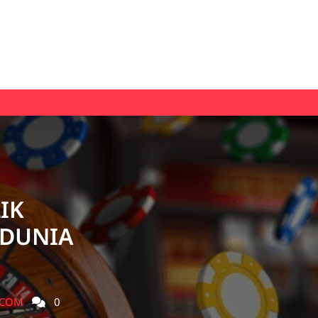
IK
 DUNIA
.COM
0