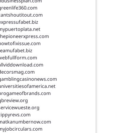
nbusinessplan.com
greenlife360.com
cantshoutitout.com
expressufabet.biz
mypuertoplata.net
thepioneerxpress.com
howtofixissue.com
teamufabet.biz
webfullform.com
allviddownload.com
decorsmag.com
gamblingcasinonews.com
universitiesofamerica.net
progameofbrands.com
qbreview.org
servicewueste.org
zippyrevs.com
matkanumbernow.com
myjobcirculars.com