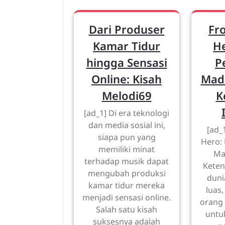
Dari Produser
Fr
Kamar Tidur
He
hingga Sensasi
P
Online: Kisah
Mad
Melodi69
K
[ad_1] Di era teknologi
dan media sosial ini,
[ad_
siapa pun yang
Hero: 
memiliki minat
Ma
terhadap musik dapat
Keten
mengubah produksi
duni
kamar tidur mereka
luas,
menjadi sensasi online.
orang
Salah satu kisah
untu
suksesnya adalah