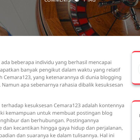
 ada beberapa individu yang berhasil mencapai
apatkan banyak pengikut dalam waktu yang relatif
lah Cemara123, yang ketenarannya di dunia blogging
Namun apa sebenarnya rahasia dibalik kesuksesan
usi terhadap kesuksesan Cemara123 adalah kontennya
liki kemampuan untuk membuat postingan blog
 menghibur dan berhubungan. Postingannya
 dan kecantikan hingga gaya hidup dan perjalanan,
adian dan suaranya ke dalam tulisannya. Hal ini