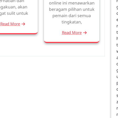
erhatian dan
online ini menawarkan
gakuan, akan
beragam pilihan untuk
at sulit untuk
pemain dari semua
tingkatan,
Read More
Read More