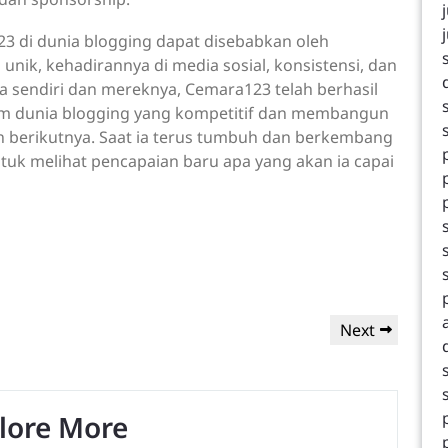
3 di dunia blogging dapat disebabkan oleh
unik, kehadirannya di media sosial, konsistensi, dan
ya sendiri dan mereknya, Cemara123 telah berhasil
lam dunia blogging yang kompetitif dan membangun
 berikutnya. Saat ia terus tumbuh dan berkembang
tuk melihat pencapaian baru apa yang akan ia capai
Next
Next
Post
lore More