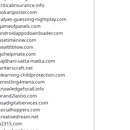
criticalinsurance.info
nokariposter.com
kalyan-guessing-nightplay.com
gameofpanels.com
androidappsdownloader.com
usetimenow.com
healthblow.com
gohelpmate.com
rajdhani-satta-matka.com
writerscraft.net
elearning-childprotection.com
wrestling4mena.com
knowledgeforall.info
brand2lastio.com
usadigitalservices.com
socialhoppers.com
creativedream.net
n2315.com