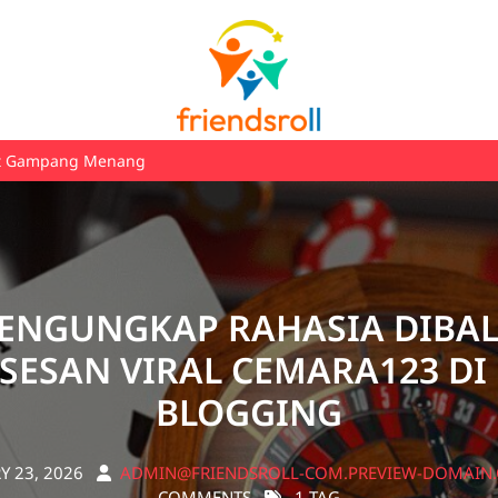
ot Gampang Menang
ENGUNGKAP RAHASIA DIBAL
SESAN VIRAL CEMARA123 DI
BLOGGING
Y 23, 2026
ADMIN@FRIENDSROLL-COM.PREVIEW-DOMAIN
COMMENTS
1 TAG