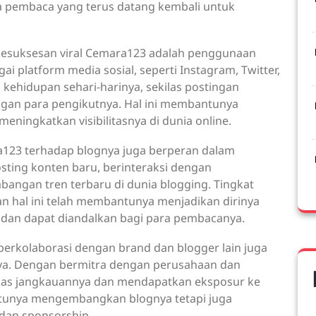
pembaca yang terus datang kembali untuk
 kesuksesan viral Cemara123 adalah penggunaan
ai platform media sosial, seperti Instagram, Twitter,
 kehidupan sehari-harinya, sekilas postingan
dengan para pengikutnya. Hal ini membantunya
eningkatkan visibilitasnya di dunia online.
ara123 terhadap blognya juga berperan dalam
sting konten baru, berinteraksi dengan
bangan tren terbaru di dunia blogging. Tingkat
dan hal ini telah membantunya menjadikan dirinya
 dan dapat diandalkan bagi para pembacanya.
erkolaborasi dengan brand dan blogger lain juga
nya. Dengan bermitra dengan perusahaan dan
uas jangkauannya dan mendapatkan eksposur ke
ntunya mengembangkan blognya tetapi juga
dan sponsorship.