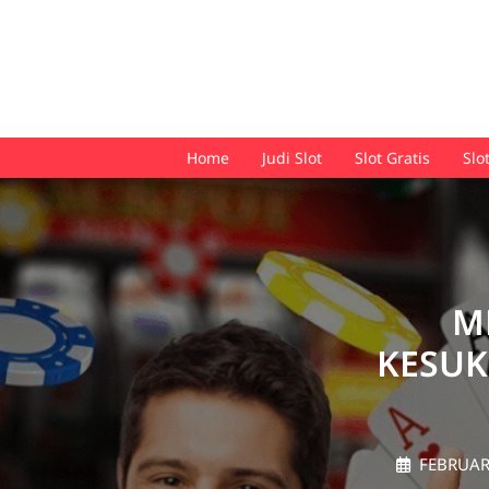
Skip
to
content
Home
Judi Slot
Slot Gratis
Sl
M
KESUK
FEBRUAR