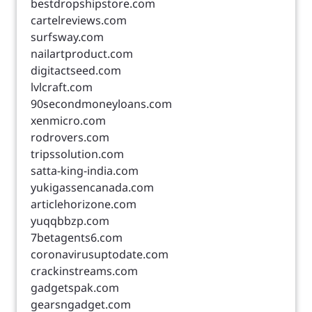
bestdropshipstore.com
cartelreviews.com
surfsway.com
nailartproduct.com
digitactseed.com
lvlcraft.com
90secondmoneyloans.com
xenmicro.com
rodrovers.com
tripssolution.com
satta-king-india.com
yukigassencanada.com
articlehorizone.com
yuqqbbzp.com
7betagents6.com
coronavirusuptodate.com
crackinstreams.com
gadgetspak.com
gearsngadget.com