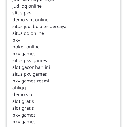
judi qq online
situs pkv
demo slot online
situs judi bola terpercaya
situs qq online
pkv
poker online
pkv games
situs pkv games
slot gacor hari ini
situs pkv games
pkv games resmi
ahliqq
demo slot
slot gratis
slot gratis
pkv games
pkv games