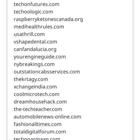
techonfutures.com
techoologic.com
raspberryketonescanada.org
medihealthrules.com
usathrill.com
vshapedental.com
canfandalucia.org
yourengineguide.com
nybreakings.com
outstationcabsservices.com
thekrtagy.com
xchangeindia.com
coolmicrotech.com
dreamhousehack.com
the-techteacher.com
automobilenews-online.com
fashionalltimes.com
totaldigitalforum.com
technoarmaan.com