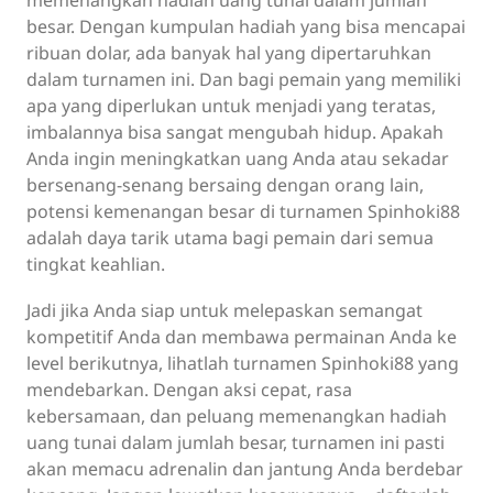
besar. Dengan kumpulan hadiah yang bisa mencapai
ribuan dolar, ada banyak hal yang dipertaruhkan
dalam turnamen ini. Dan bagi pemain yang memiliki
apa yang diperlukan untuk menjadi yang teratas,
imbalannya bisa sangat mengubah hidup. Apakah
Anda ingin meningkatkan uang Anda atau sekadar
bersenang-senang bersaing dengan orang lain,
potensi kemenangan besar di turnamen Spinhoki88
adalah daya tarik utama bagi pemain dari semua
tingkat keahlian.
Jadi jika Anda siap untuk melepaskan semangat
kompetitif Anda dan membawa permainan Anda ke
level berikutnya, lihatlah turnamen Spinhoki88 yang
mendebarkan. Dengan aksi cepat, rasa
kebersamaan, dan peluang memenangkan hadiah
uang tunai dalam jumlah besar, turnamen ini pasti
akan memacu adrenalin dan jantung Anda berdebar