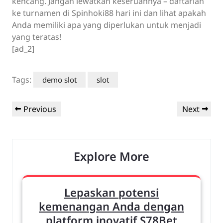
kencang. Jangan lewatkan keseruannya – daftarlah
ke turnamen di Spinhoki88 hari ini dan lihat apakah
Anda memiliki apa yang diperlukan untuk menjadi
yang teratas!
[ad_2]
Tags:
demo slot
slot
Post
Previous
Next
Previous
Next
navigation
Post
Post
Explore More
Lepaskan potensi
kemenangan Anda dengan
platform inovatif S78Bet