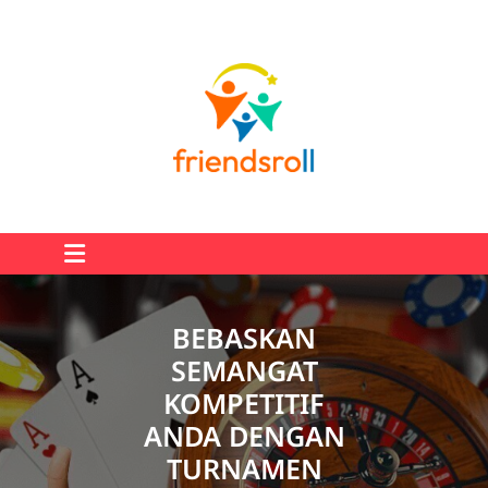
Skip
to
content
BEBASKAN
SEMANGAT
KOMPETITIF
ANDA DENGAN
TURNAMEN