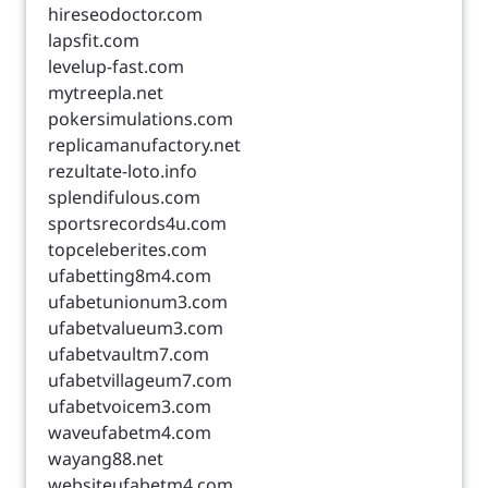
hireseodoctor.com
lapsfit.com
levelup-fast.com
mytreepla.net
pokersimulations.com
replicamanufactory.net
rezultate-loto.info
splendifulous.com
sportsrecords4u.com
topceleberites.com
ufabetting8m4.com
ufabetunionum3.com
ufabetvalueum3.com
ufabetvaultm7.com
ufabetvillageum7.com
ufabetvoicem3.com
waveufabetm4.com
wayang88.net
websiteufabetm4.com