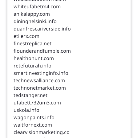
whiteufabetm4.com
anikalappy.com
dininghelsinki.info
duanfrescariverside.info
etilerx.com
finestreplica.net
flounderandfumble.com
healthohunt.com
retefuturah.info
smartinvestinginfo.info
technewsalliance.com
technonetmarket.com
tedstanger.net
ufabett732um3.com
uskola.info
wagonpaints.info
waitfornext.com
clearvisionmarketing.co