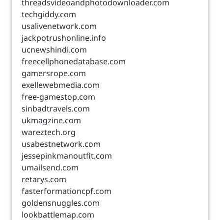
threadsvideoandphotodownloader.com
techgiddy.com
usalivenetwork.com
jackpotrushonline.info
ucnewshindi.com
freecellphonedatabase.com
gamersrope.com
exellewebmedia.com
free-gamestop.com
sinbadtravels.com
ukmagzine.com
wareztech.org
usabestnetwork.com
jessepinkmanoutfit.com
umailsend.com
retarys.com
fasterformationcpf.com
goldensnuggles.com
lookbattlemap.com