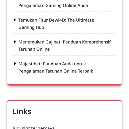
Pengalaman Gaming Online Anda
Temukan Fitur Dewi4D: The Ultimate
Gaming Hub
Menemukan Gajibet: Panduan Komprehensif
Taruhan Online
Majestibet: Panduan Anda untuk
Pengalaman Taruhan Online Terbaik
Links
judi slot terpercaya