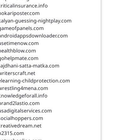
criticalinsurance.info
nokariposter.com
kalyan-guessing-nightplay.com
gameofpanels.com
androidappsdownloader.com
usetimenow.com
healthblow.com
gohelpmate.com
rajdhani-satta-matka.com
writerscraft.net
elearning-childprotection.com
wrestling4mena.com
knowledgeforall.info
brand2lastio.com
usadigitalservices.com
socialhoppers.com
creativedream.net
n2315.com