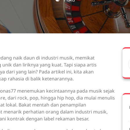
dang naik daun di industri musik, memikat
ik dan liriknya yang kuat. Tapi siapa artis
dari yang lain? Pada artikel ini, kita akan
 rahasia di balik ketenarannya.
t, Monas77 menemukan kecintaannya pada musik sejak
e, dari rock, pop, hingga hip hop, dia mulai menulis
pat lokal. Bakat mentah dan penampilan
menarik perhatian orang dalam industri musik,
ni kontrak dengan label rekaman besar.