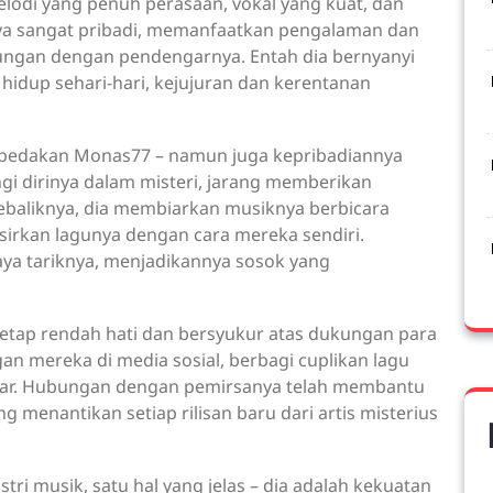
di yang penuh perasaan, vokal yang kuat, dan
nya sangat pribadi, memanfaatkan pengalaman dan
ungan dengan pendengarnya. Entah dia bernyanyi
 hidup sehari-hari, kejujuran dan kerentanan
edakan Monas77 – namun juga kepribadiannya
ngi dirinya dalam misteri, jarang memberikan
baliknya, dia membiarkan musiknya berbicara
irkan lagunya dengan cara mereka sendiri.
ya tariknya, menjadikannya sosok yang
etap rendah hati dan bersyukur atas dukungan para
an mereka di media sosial, berbagi cuplikan lagu
layar. Hubungan dengan pemirsanya telah membantu
menantikan setiap rilisan baru dari artis misterius
ri musik, satu hal yang jelas – dia adalah kekuatan