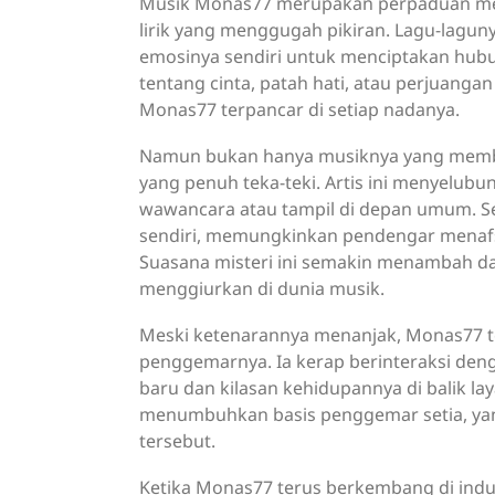
Musik Monas77 merupakan perpaduan melo
lirik yang menggugah pikiran. Lagu-lagu
emosinya sendiri untuk menciptakan hub
tentang cinta, patah hati, atau perjuangan
Monas77 terpancar di setiap nadanya.
Namun bukan hanya musiknya yang memb
yang penuh teka-teki. Artis ini menyelubu
wawancara atau tampil di depan umum. Se
sendiri, memungkinkan pendengar menafs
Suasana misteri ini semakin menambah da
menggiurkan di dunia musik.
Meski ketenarannya menanjak, Monas77 t
penggemarnya. Ia kerap berinteraksi deng
baru dan kilasan kehidupannya di balik 
menumbuhkan basis penggemar setia, yang 
tersebut.
Ketika Monas77 terus berkembang di indust