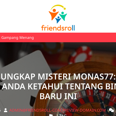
ot Gampang Menang
UNGKAP MISTERI MONAS77:
 ANDA KETAHUI TENTANG B
BARU INI
6
ADMIN@FRIENDSROLL-COM.PREVIEW-DOMAIN.COM
1 TAG