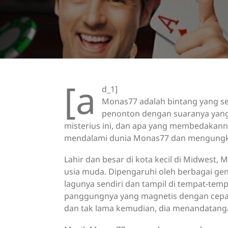
[a
d_1]
Monas77 adalah bintang yang se
penonton dengan suaranya yang un
misterius ini, dan apa yang membedakannya 
mendalami dunia Monas77 dan mengungkap
Lahir dan besar di kota kecil di Midwes
usia muda. Dipengaruhi oleh berbagai genr
lagunya sendiri dan tampil di tempat-tem
panggungnya yang magnetis dengan cepat 
dan tak lama kemudian, dia menandatanga