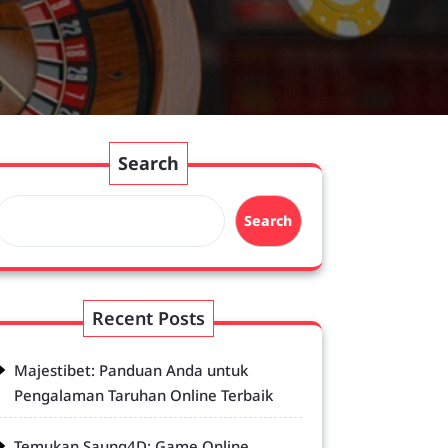
Search
Search
Recent Posts
Majestibet: Panduan Anda untuk
Pengalaman Taruhan Online Terbaik
Temukan Saung4D: Game Online