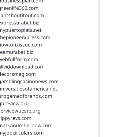
nbusinessplan.com
greenlife360.com
cantshoutitout.com
expressufabet.biz
mypuertoplata.net
thepioneerxpress.com
howtofixissue.com
teamufabet.biz
webfullform.com
allviddownload.com
decorsmag.com
gamblingcasinonews.com
universitiesofamerica.net
progameofbrands.com
qbreview.org
servicewueste.org
zippyrevs.com
matkanumbernow.com
myjobcirculars.com