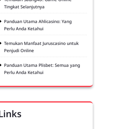
Tingkat Selanjutnya
Panduan Utama Ahlicasino: Yang
Perlu Anda Ketahui
Temukan Manfaat Juruscasino untuk
Penjudi Online
Panduan Utama Plisbet: Semua yang
Perlu Anda Ketahui
Links