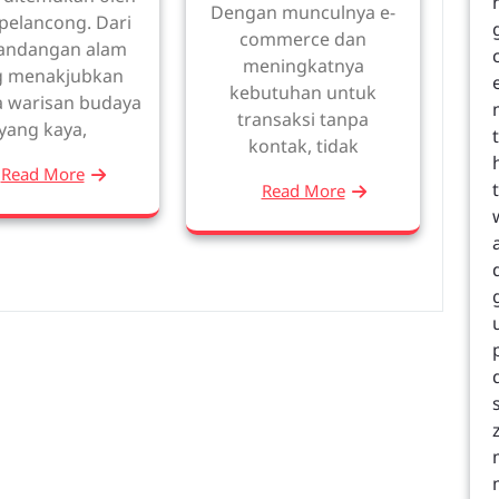
Dengan munculnya e-
pelancong. Dari
commerce dan
ndangan alam
meningkatnya
g menakjubkan
kebutuhan untuk
a warisan budaya
transaksi tanpa
yang kaya,
kontak, tidak
Read More
Read More