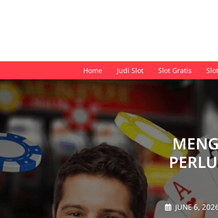
Skip
to
content
Home
Judi Slot
Slot Gratis
Sl
MENG
PERLU
JUNE 6, 202