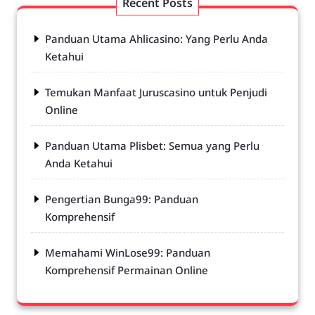
Recent Posts
Panduan Utama Ahlicasino: Yang Perlu Anda
Ketahui
Temukan Manfaat Juruscasino untuk Penjudi
Online
Panduan Utama Plisbet: Semua yang Perlu
Anda Ketahui
Pengertian Bunga99: Panduan
Komprehensif
Memahami WinLose99: Panduan
Komprehensif Permainan Online