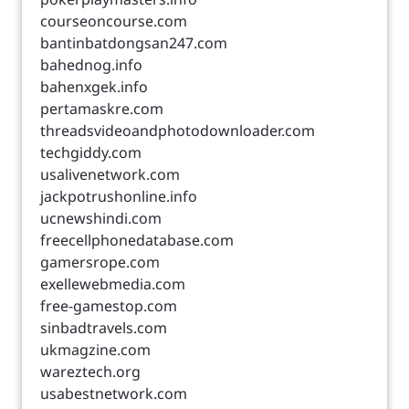
courseoncourse.com
bantinbatdongsan247.com
bahednog.info
bahenxgek.info
pertamaskre.com
threadsvideoandphotodownloader.com
techgiddy.com
usalivenetwork.com
jackpotrushonline.info
ucnewshindi.com
freecellphonedatabase.com
gamersrope.com
exellewebmedia.com
free-gamestop.com
sinbadtravels.com
ukmagzine.com
wareztech.org
usabestnetwork.com