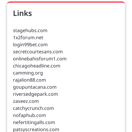
Links
stagehubs.com
1x2forum.net
login99bet.com
secretcourtesans.com
onlinebahisforum1.com
chicagoheadline.com
camming.org
rajalion88.com
goupuntacana.com
riversedgepark.com
zaseez.com
catchycrunch.com
nofaphub.com
nefertitingalls.com
patsyscreations.com