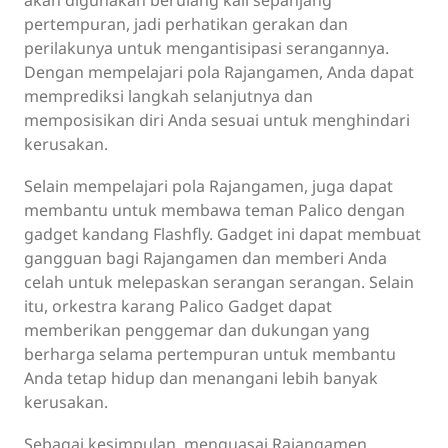
pertempuran, jadi perhatikan gerakan dan
perilakunya untuk mengantisipasi serangannya.
Dengan mempelajari pola Rajangamen, Anda dapat
memprediksi langkah selanjutnya dan
memposisikan diri Anda sesuai untuk menghindari
kerusakan.
Selain mempelajari pola Rajangamen, juga dapat
membantu untuk membawa teman Palico dengan
gadget kandang Flashfly. Gadget ini dapat membuat
gangguan bagi Rajangamen dan memberi Anda
celah untuk melepaskan serangan serangan. Selain
itu, orkestra karang Palico Gadget dapat
memberikan penggemar dan dukungan yang
berharga selama pertempuran untuk membantu
Anda tetap hidup dan menangani lebih banyak
kerusakan.
Sebagai kesimpulan, menguasai Rajangamen