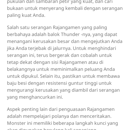
pukulan dan sambaran petir yang kuat, dan cari
bukaan untuk menyerang kembali dengan serangan
paling kuat Anda.
Salah satu serangan Rajangamen yang paling
berbahaya adalah balok Thunder -nya, yang dapat
menangani kerusakan besar dan mengejutkan Anda
jika Anda terjebak di jalurnya. Untuk menghindari
serangan ini, terus bergerak dan cobalah untuk
tetap dekat dengan sisi Rajangamen atau di
belakangnya untuk meminimalkan peluang Anda
untuk dipukul. Selain itu, pastikan untuk membawa
baju besi dengan resistensi guntur tinggi untuk
mengurangi kerusakan yang diambil dari serangan
yang menghancurkan ini.
Aspek penting lain dari penguasaan Rajangamen
adalah mempelajari polanya dan menceritakan.
Monster ini memiliki beberapa langkah kunci yang
akan digunakan berulang kali sepanjang