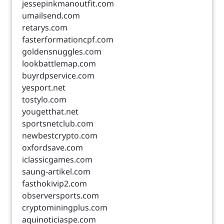
jessepinkmanoutfit.com
umailsend.com
retarys.com
fasterformationcpf.com
goldensnuggles.com
lookbattlemap.com
buyrdpservice.com
yesport.net
tostylo.com
yougetthat.net
sportsnetclub.com
newbestcrypto.com
oxfordsave.com
iclassicgames.com
saung-artikel.com
fasthokivip2.com
observersports.com
cryptominingplus.com
aquinoticiaspe.com