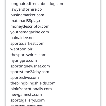
longhairedfrenchbulldog.com
lawyersforhire.co
businemarket.com
matahari88play.net
moneydescriptor.com
youthsmagazine.com
painaidee.net
sportsdarkest.com
webtoon.biz
thesportswires.com
hyungpro.com
sportingnewsnet.com
sportstime24day.com
sporteslive.com
theblingblingshields.com
pinkfrenchtipnails.com
newgamestv.com
sportsgallerys.com
sportsmirrors.net