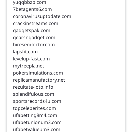
yuqqbbzp.com
7betagents6.com
coronavirusuptodate.com
crackinstreams.com
gadgetspak.com
gearsngadget.com
hireseodoctor.com
lapsfit.com
levelup-fast.com
mytreepla.net
pokersimulations.com
replicamanufactory.net
rezultate-loto.info
splendifulous.com
sportsrecords4u.com
topceleberites.com
ufabetting8m4.com
ufabetunionum3.com
ufabetvalueum3.com