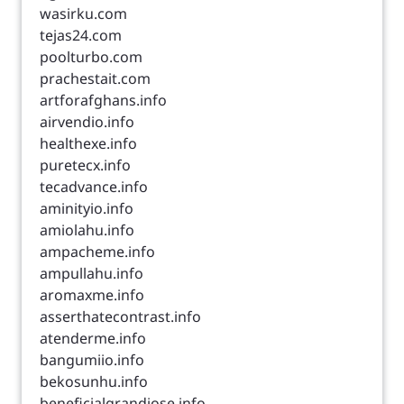
wasirku.com
tejas24.com
poolturbo.com
prachestait.com
artforafghans.info
airvendio.info
healthexe.info
puretecx.info
tecadvance.info
aminityio.info
amiolahu.info
ampacheme.info
ampullahu.info
aromaxme.info
asserthatecontrast.info
atenderme.info
bangumiio.info
bekosunhu.info
beneficialgrandiose.info