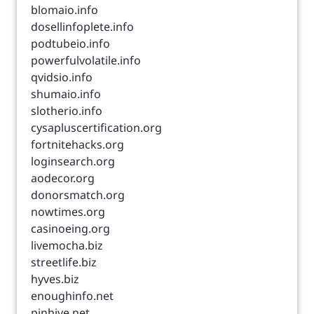
blomaio.info
dosellinfoplete.info
podtubeio.info
powerfulvolatile.info
qvidsio.info
shumaio.info
slotherio.info
cysapluscertification.org
fortnitehacks.org
loginsearch.org
aodecor.org
donorsmatch.org
nowtimes.org
casinoeing.org
livemocha.biz
streetlife.biz
hyves.biz
enoughinfo.net
pinhive.net