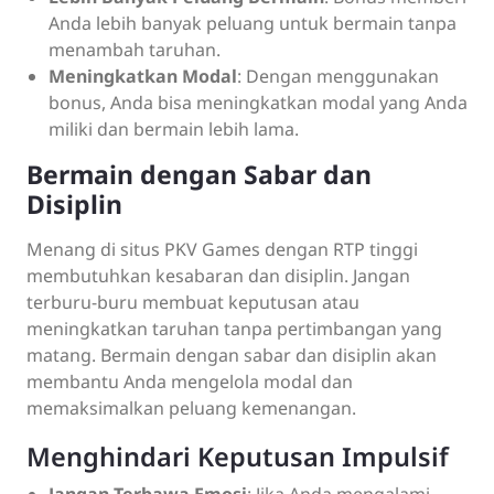
Anda lebih banyak peluang untuk bermain tanpa
menambah taruhan.
Meningkatkan Modal
: Dengan menggunakan
bonus, Anda bisa meningkatkan modal yang Anda
miliki dan bermain lebih lama.
Bermain dengan Sabar dan
Disiplin
Menang di situs PKV Games dengan RTP tinggi
membutuhkan kesabaran dan disiplin. Jangan
terburu-buru membuat keputusan atau
meningkatkan taruhan tanpa pertimbangan yang
matang. Bermain dengan sabar dan disiplin akan
membantu Anda mengelola modal dan
memaksimalkan peluang kemenangan.
Menghindari Keputusan Impulsif
Jangan Terbawa Emosi
: Jika Anda mengalami