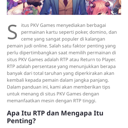
S
itus PKV Games menyediakan berbagai
permainan kartu seperti poker, domino, dan
ceme yang sangat populer di kalangan
pemain judi online. Salah satu faktor penting yang
perlu dipertimbangkan saat memilih permainan di
situs PKV Games adalah RTP atau Return to Player.
RTP adalah persentase yang menunjukkan berapa
banyak dari total taruhan yang diperkirakan akan
kembali kepada pemain dalam jangka panjang.
Dalam panduan ini, kami akan memberikan tips
untuk menang di situs PKV Games dengan
memanfaatkan mesin dengan RTP tinggi.
Apa Itu RTP dan Mengapa Itu
Penting?