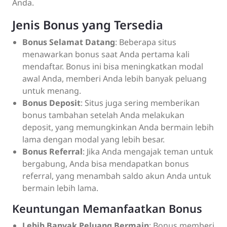
Anda.
Jenis Bonus yang Tersedia
Bonus Selamat Datang
: Beberapa situs
menawarkan bonus saat Anda pertama kali
mendaftar. Bonus ini bisa meningkatkan modal
awal Anda, memberi Anda lebih banyak peluang
untuk menang.
Bonus Deposit
: Situs juga sering memberikan
bonus tambahan setelah Anda melakukan
deposit, yang memungkinkan Anda bermain lebih
lama dengan modal yang lebih besar.
Bonus Referral
: Jika Anda mengajak teman untuk
bergabung, Anda bisa mendapatkan bonus
referral, yang menambah saldo akun Anda untuk
bermain lebih lama.
Keuntungan Memanfaatkan Bonus
Lebih Banyak Peluang Bermain
: Bonus memberi