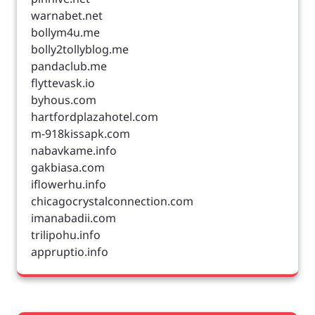
warnabet.net
bollym4u.me
bolly2tollyblog.me
pandaclub.me
flyttevask.io
byhous.com
hartfordplazahotel.com
m-918kissapk.com
nabavkame.info
gakbiasa.com
iflowerhu.info
chicagocrystalconnection.com
imanabadii.com
trilipohu.info
appruptio.info