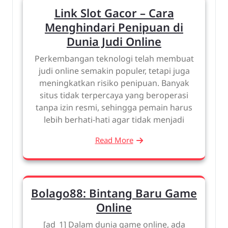
Link Slot Gacor – Cara
Menghindari Penipuan di
Dunia Judi Online
Perkembangan teknologi telah membuat
judi online semakin populer, tetapi juga
meningkatkan risiko penipuan. Banyak
situs tidak terpercaya yang beroperasi
tanpa izin resmi, sehingga pemain harus
lebih berhati-hati agar tidak menjadi
Read More
Bolago88: Bintang Baru Game
Online
[ad_1] Dalam dunia game online, ada