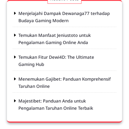
Menjelajahi Dampak Dewanaga77 terhadap
Budaya Gaming Modern
Temukan Manfaat Jeniustoto untuk
Pengalaman Gaming Online Anda
Temukan Fitur Dewi4D: The Ultimate
Gaming Hub
Menemukan Gajibet: Panduan Komprehensif
Taruhan Online
Majestibet: Panduan Anda untuk
Pengalaman Taruhan Online Terbaik