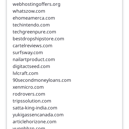
webhostingoffers.org
whatszow.com
ehomeamerca.com
techintendo.com
techgreenpure.com
bestdropshipstore.com
cartelreviews.com
surfsway.com
nailartproduct.com
digitactseed.com
lvlcraft.com
90secondmoneyloans.com
xenmicro.com
rodrovers.com
tripssolution.com
satta-king-india.com
yukigassencanada.com
articlehorizone.com
yuqqbbzp.com