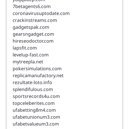
7betagents6.com
coronavirusuptodate.com
crackinstreams.com
gadgetspak.com
gearsngadget.com
hireseodoctor.com
lapsfit.com
levelup-fast.com
mytreepla.net
pokersimulations.com
replicamanufactory.net
rezultate-loto.info
splendifulous.com
sportsrecords4u.com
topceleberites.com
ufabetting8m4.com
ufabetunionum3.com
ufabetvalueum3.com