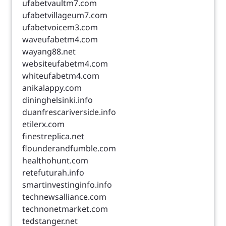
ufabetvaultm7.com
ufabetvillageum7.com
ufabetvoicem3.com
waveufabetm4.com
wayang88.net
websiteufabetm4.com
whiteufabetm4.com
anikalappy.com
dininghelsinki.info
duanfrescariverside.info
etilerx.com
finestreplica.net
flounderandfumble.com
healthohunt.com
retefuturah.info
smartinvestinginfo.info
technewsalliance.com
technonetmarket.com
tedstanger.net