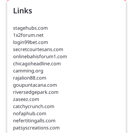
Links
stagehubs.com
1x2forum.net
login99bet.com
secretcourtesans.com
onlinebahisforum1.com
chicagoheadline.com
camming.org
rajalion88.com
goupuntacana.com
riversedgepark.com
zaseez.com
catchycrunch.com
nofaphub.com
nefertitingalls.com
patsyscreations.com