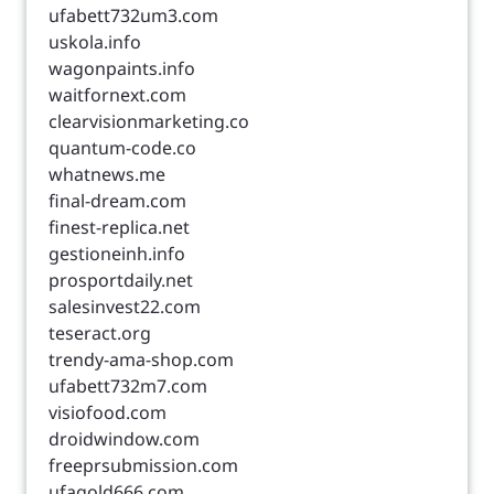
ufabett732um3.com
uskola.info
wagonpaints.info
waitfornext.com
clearvisionmarketing.co
quantum-code.co
whatnews.me
final-dream.com
finest-replica.net
gestioneinh.info
prosportdaily.net
salesinvest22.com
teseract.org
trendy-ama-shop.com
ufabett732m7.com
visiofood.com
droidwindow.com
freeprsubmission.com
ufagold666.com