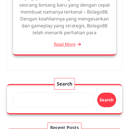
seorang bintang baru yang dengan cepat
membuat namanya terkenal – Bolago88.
Dengan keahliannya yang mengesankan
dan gameplay yang strategis, Bolago88
telah menarik perhatian para
Read More
Search
Search
Recent Posts