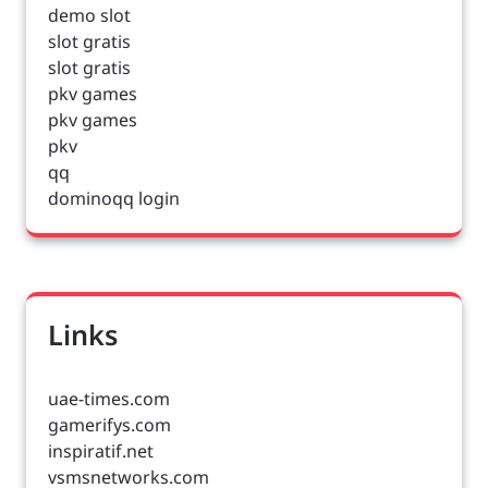
demo slot
slot gratis
slot gratis
pkv games
pkv games
pkv
qq
dominoqq login
Links
uae-times.com
gamerifys.com
inspiratif.net
vsmsnetworks.com