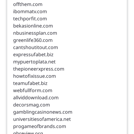
offthem.com
ibommatv.com
techporfit.com
bekasionline.com
nbusinessplan.com
greenlife360.com
cantshoutitout.com
expressufabet.biz
mypuertoplata.net
thepioneerxpress.com
howtofixissue.com
teamufabet.biz
webfullform.com
allviddownload.com
decorsmag.com
gamblingcasinonews.com
universitiesofamerica.net
progameofbrands.com
qbreview.org