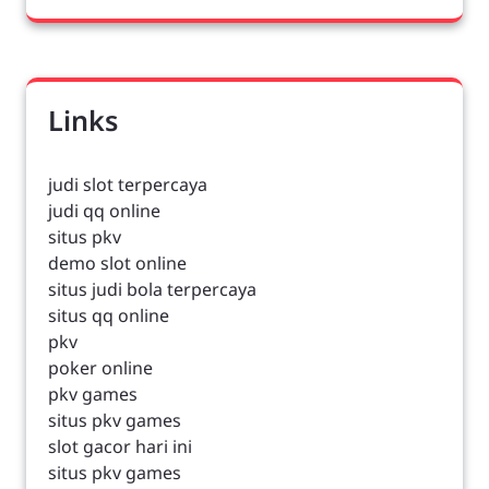
Links
judi slot terpercaya
judi qq online
situs pkv
demo slot online
situs judi bola terpercaya
situs qq online
pkv
poker online
pkv games
situs pkv games
slot gacor hari ini
situs pkv games