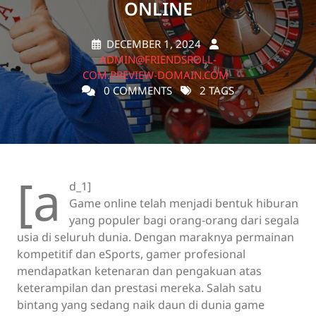
ONLINE
DECEMBER 1, 2024
ADMIN@FRIENDSROLL-
COM.PREVIEW-DOMAIN.COM
0 COMMENTS
2 TAGS
[a
d_1]
Game online telah menjadi bentuk hiburan
yang populer bagi orang-orang dari segala
usia di seluruh dunia. Dengan maraknya permainan
kompetitif dan eSports, gamer profesional
mendapatkan ketenaran dan pengakuan atas
keterampilan dan prestasi mereka. Salah satu
bintang yang sedang naik daun di dunia game