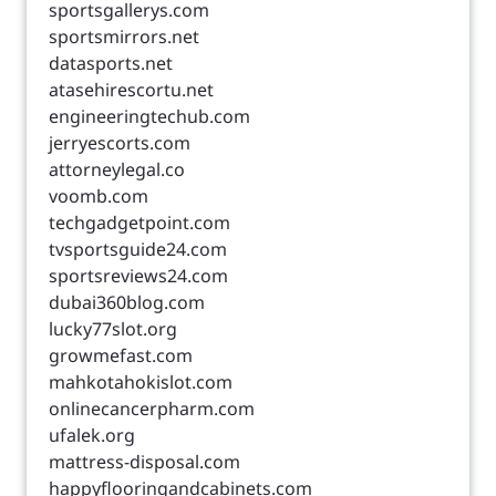
sportsgallerys.com
sportsmirrors.net
datasports.net
atasehirescortu.net
engineeringtechub.com
jerryescorts.com
attorneylegal.co
voomb.com
techgadgetpoint.com
tvsportsguide24.com
sportsreviews24.com
dubai360blog.com
lucky77slot.org
growmefast.com
mahkotahokislot.com
onlinecancerpharm.com
ufalek.org
mattress-disposal.com
happyflooringandcabinets.com