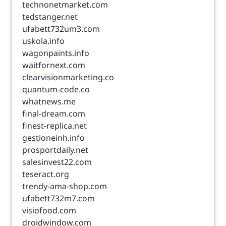
technonetmarket.com
tedstanger.net
ufabett732um3.com
uskola.info
wagonpaints.info
waitfornext.com
clearvisionmarketing.co
quantum-code.co
whatnews.me
final-dream.com
finest-replica.net
gestioneinh.info
prosportdaily.net
salesinvest22.com
teseract.org
trendy-ama-shop.com
ufabett732m7.com
visiofood.com
droidwindow.com