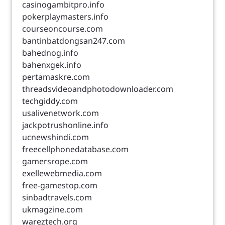
casinogambitpro.info
pokerplaymasters.info
courseoncourse.com
bantinbatdongsan247.com
bahednog.info
bahenxgek.info
pertamaskre.com
threadsvideoandphotodownloader.com
techgiddy.com
usalivenetwork.com
jackpotrushonline.info
ucnewshindi.com
freecellphonedatabase.com
gamersrope.com
exellewebmedia.com
free-gamestop.com
sinbadtravels.com
ukmagzine.com
wareztech.org