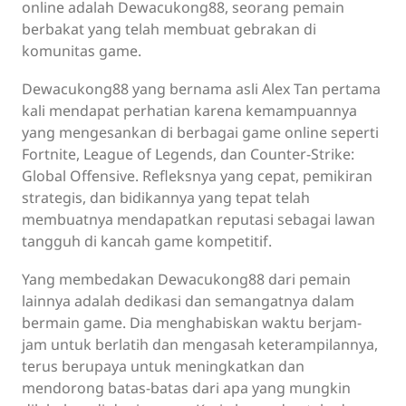
online adalah Dewacukong88, seorang pemain
berbakat yang telah membuat gebrakan di
komunitas game.
Dewacukong88 yang bernama asli Alex Tan pertama
kali mendapat perhatian karena kemampuannya
yang mengesankan di berbagai game online seperti
Fortnite, League of Legends, dan Counter-Strike:
Global Offensive. Refleksnya yang cepat, pemikiran
strategis, dan bidikannya yang tepat telah
membuatnya mendapatkan reputasi sebagai lawan
tangguh di kancah game kompetitif.
Yang membedakan Dewacukong88 dari pemain
lainnya adalah dedikasi dan semangatnya dalam
bermain game. Dia menghabiskan waktu berjam-
jam untuk berlatih dan mengasah keterampilannya,
terus berupaya untuk meningkatkan dan
mendorong batas-batas dari apa yang mungkin