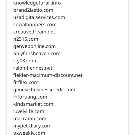
knowledgeforall.info
brand2lastio.com
usadigitalservices.com
socialhoppers.com
creativedream.net
n2315.com
getwebonline.com
onlyfansheaven.com
lky08.com
ralph-fiennes.net
fielder-maximum-discount.net
fitfllex.com
genesisbusinesscredit.com
inforuang.com
kindsmarket.com
luvelylife.com
macramb.com
mypet-diary.com
oxweekly.com