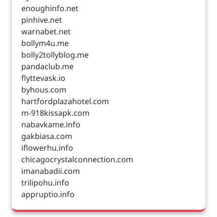
enoughinfo.net
pinhive.net
warnabet.net
bollym4u.me
bolly2tollyblog.me
pandaclub.me
flyttevask.io
byhous.com
hartfordplazahotel.com
m-918kissapk.com
nabavkame.info
gakbiasa.com
iflowerhu.info
chicagocrystalconnection.com
imanabadii.com
trilipohu.info
appruptio.info