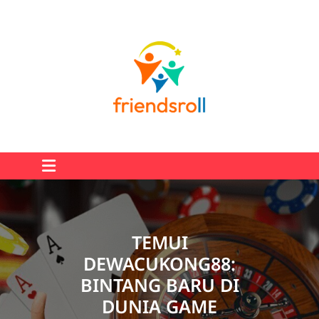
Skip
to
content
TEMUI
DEWACUKONG88:
BINTANG BARU DI
DUNIA GAME