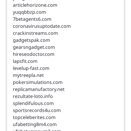
articlehorizone.com
yuqqbbzp.com
7betagents6.com
coronavirusuptodate.com
crackinstreams.com
gadgetspak.com
gearsngadget.com
hireseodoctor.com
lapsfit.com
levelup-fast.com
mytreepla.net
pokersimulations.com
replicamanufactory.net
rezultate-loto.info
splendifulous.com
sportsrecords4u.com
topceleberites.com
ufabetting8m4.com