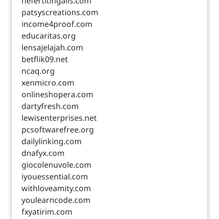
nefertitingalls.com
patsyscreations.com
income4proof.com
educaritas.org
lensajelajah.com
betflik09.net
ncaq.org
xenmicro.com
onlineshopera.com
dartyfresh.com
lewisenterprises.net
pcsoftwarefree.org
dailylinking.com
dnafyx.com
giocolenuvole.com
iyouessential.com
withloveamity.com
youlearncode.com
fxyatirim.com