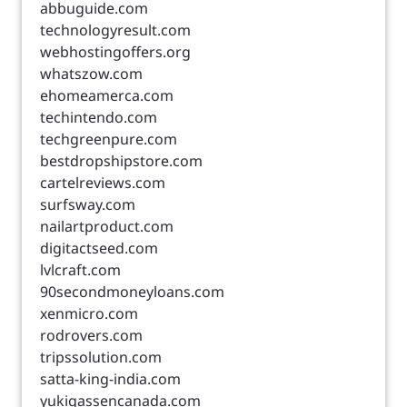
abbuguide.com
technologyresult.com
webhostingoffers.org
whatszow.com
ehomeamerca.com
techintendo.com
techgreenpure.com
bestdropshipstore.com
cartelreviews.com
surfsway.com
nailartproduct.com
digitactseed.com
lvlcraft.com
90secondmoneyloans.com
xenmicro.com
rodrovers.com
tripssolution.com
satta-king-india.com
yukigassencanada.com