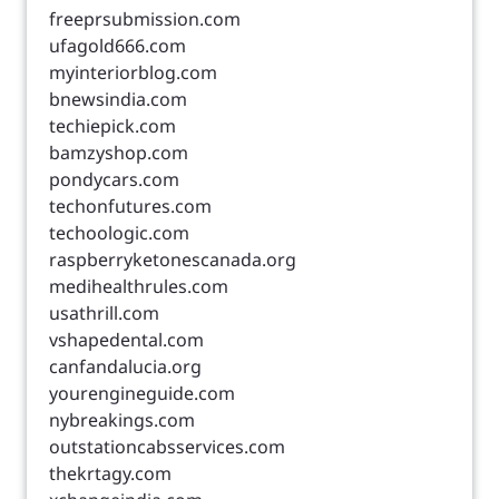
freeprsubmission.com
ufagold666.com
myinteriorblog.com
bnewsindia.com
techiepick.com
bamzyshop.com
pondycars.com
techonfutures.com
techoologic.com
raspberryketonescanada.org
medihealthrules.com
usathrill.com
vshapedental.com
canfandalucia.org
yourengineguide.com
nybreakings.com
outstationcabsservices.com
thekrtagy.com