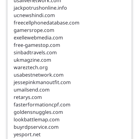
usalivenetwork.com
jackpotrushonline.info
ucnewshindi.com
freecellphonedatabase.com
gamersrope.com
exellewebmedia.com
free-gamestop.com
sinbadtravels.com
ukmagzine.com
wareztech.org
usabestnetwork.com
jessepinkmanoutfit.com
umailsend.com
retarys.com
fasterformationcpf.com
goldensnuggles.com
lookbattlemap.com
buyrdpservice.com
yesport.net