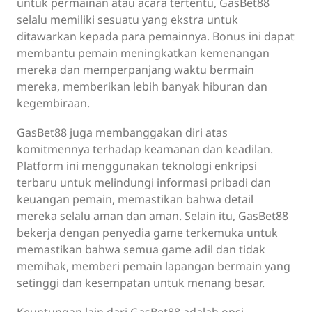
untuk permainan atau acara tertentu, GasBet88
selalu memiliki sesuatu yang ekstra untuk
ditawarkan kepada para pemainnya. Bonus ini dapat
membantu pemain meningkatkan kemenangan
mereka dan memperpanjang waktu bermain
mereka, memberikan lebih banyak hiburan dan
kegembiraan.
GasBet88 juga membanggakan diri atas
komitmennya terhadap keamanan dan keadilan.
Platform ini menggunakan teknologi enkripsi
terbaru untuk melindungi informasi pribadi dan
keuangan pemain, memastikan bahwa detail
mereka selalu aman dan aman. Selain itu, GasBet88
bekerja dengan penyedia game terkemuka untuk
memastikan bahwa semua game adil dan tidak
memihak, memberi pemain lapangan bermain yang
setinggi dan kesempatan untuk menang besar.
Keuntungan lain dari GasBet88 adalah opsi