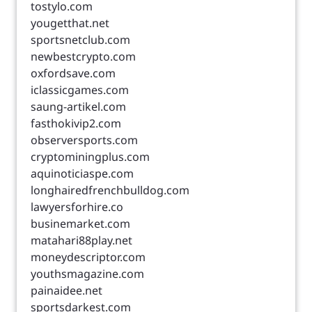
tostylo.com
yougetthat.net
sportsnetclub.com
newbestcrypto.com
oxfordsave.com
iclassicgames.com
saung-artikel.com
fasthokivip2.com
observersports.com
cryptominingplus.com
aquinoticiaspe.com
longhairedfrenchbulldog.com
lawyersforhire.co
businemarket.com
matahari88play.net
moneydescriptor.com
youthsmagazine.com
painaidee.net
sportsdarkest.com