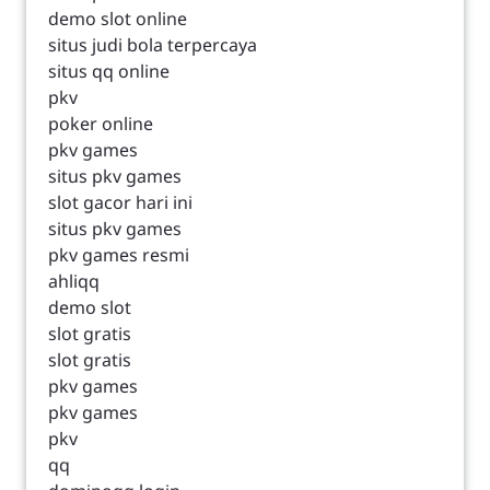
demo slot online
situs judi bola terpercaya
situs qq online
pkv
poker online
pkv games
situs pkv games
slot gacor hari ini
situs pkv games
pkv games resmi
ahliqq
demo slot
slot gratis
slot gratis
pkv games
pkv games
pkv
qq