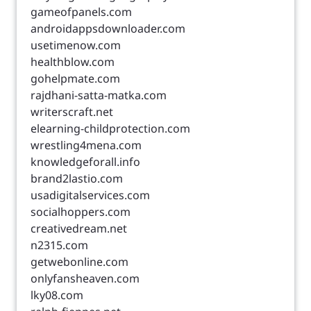
gameofpanels.com
androidappsdownloader.com
usetimenow.com
healthblow.com
gohelpmate.com
rajdhani-satta-matka.com
writerscraft.net
elearning-childprotection.com
wrestling4mena.com
knowledgeforall.info
brand2lastio.com
usadigitalservices.com
socialhoppers.com
creativedream.net
n2315.com
getwebonline.com
onlyfansheaven.com
lky08.com