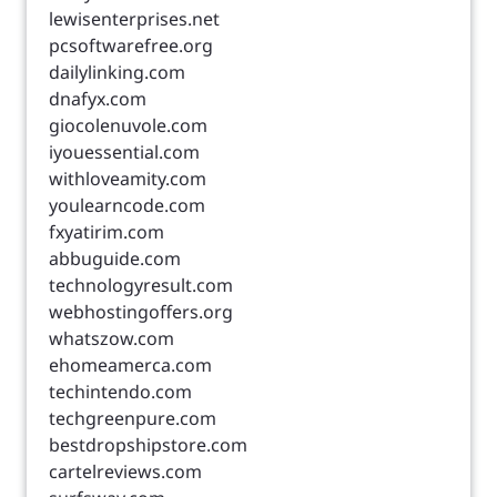
lewisenterprises.net
pcsoftwarefree.org
dailylinking.com
dnafyx.com
giocolenuvole.com
iyouessential.com
withloveamity.com
youlearncode.com
fxyatirim.com
abbuguide.com
technologyresult.com
webhostingoffers.org
whatszow.com
ehomeamerca.com
techintendo.com
techgreenpure.com
bestdropshipstore.com
cartelreviews.com