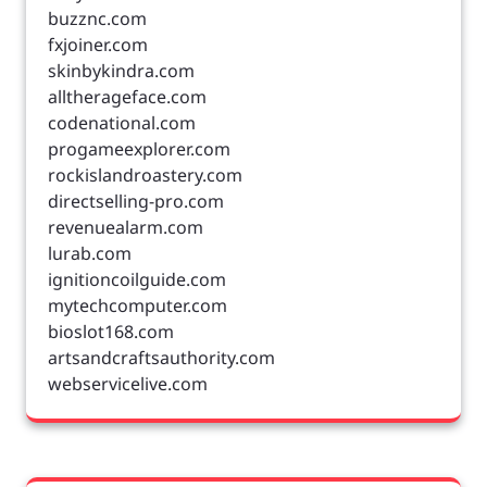
buzznc.com
fxjoiner.com
skinbykindra.com
alltherageface.com
codenational.com
progameexplorer.com
rockislandroastery.com
directselling-pro.com
revenuealarm.com
lurab.com
ignitioncoilguide.com
mytechcomputer.com
bioslot168.com
artsandcraftsauthority.com
webservicelive.com