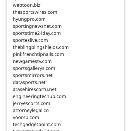
webtoon.biz
thesportswires.com
hyungpro.com
sportingnewsnet.com
sportstime24day.com
sporteslive.com
theblingblingshields.com
pinkfrenchtipnails.com
newgamestv.com
sportsgallerys.com
sportsmirrors.net
datasports.net
atasehirescortu.net
engineeringtechub.com
jerryescorts.com
attorneylegal.co
voomb.com
techgadgetpoint.com