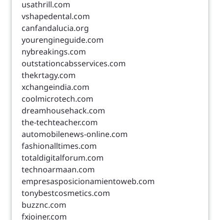
usathrill.com
vshapedental.com
canfandalucia.org
yourengineguide.com
nybreakings.com
outstationcabsservices.com
thekrtagy.com
xchangeindia.com
coolmicrotech.com
dreamhousehack.com
the-techteacher.com
automobilenews-online.com
fashionalltimes.com
totaldigitalforum.com
technoarmaan.com
empresasposicionamientoweb.com
tonybestcosmetics.com
buzznc.com
fxjoiner.com