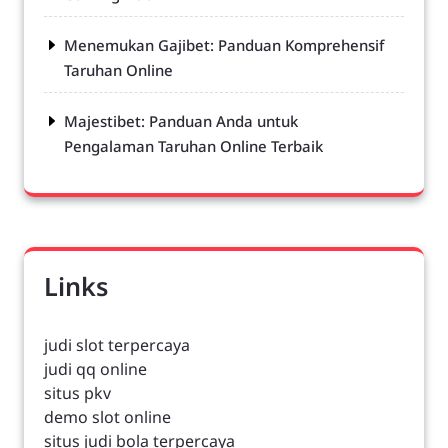
Menemukan Gajibet: Panduan Komprehensif
Taruhan Online
Majestibet: Panduan Anda untuk
Pengalaman Taruhan Online Terbaik
Links
judi slot terpercaya
judi qq online
situs pkv
demo slot online
situs judi bola terpercaya