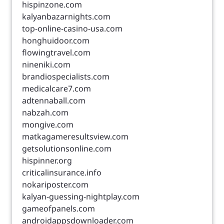
hispinzone.com
kalyanbazarnights.com
top-online-casino-usa.com
honghuidoor.com
flowingtravel.com
nineniki.com
brandiospecialists.com
medicalcare7.com
adtennaball.com
nabzah.com
mongive.com
matkagameresultsview.com
getsolutionsonline.com
hispinner.org
criticalinsurance.info
nokariposter.com
kalyan-guessing-nightplay.com
gameofpanels.com
androidappsdownloader.com