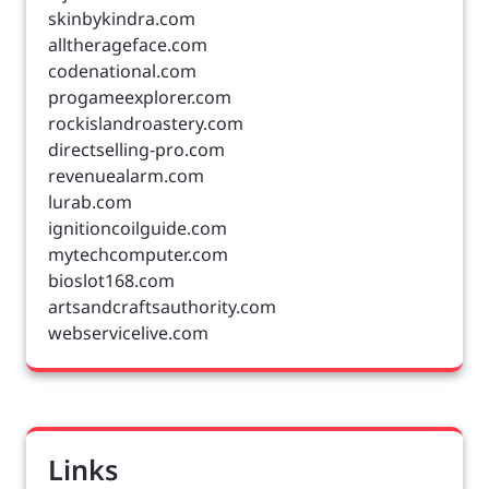
skinbykindra.com
alltherageface.com
codenational.com
progameexplorer.com
rockislandroastery.com
directselling-pro.com
revenuealarm.com
lurab.com
ignitioncoilguide.com
mytechcomputer.com
bioslot168.com
artsandcraftsauthority.com
webservicelive.com
Links