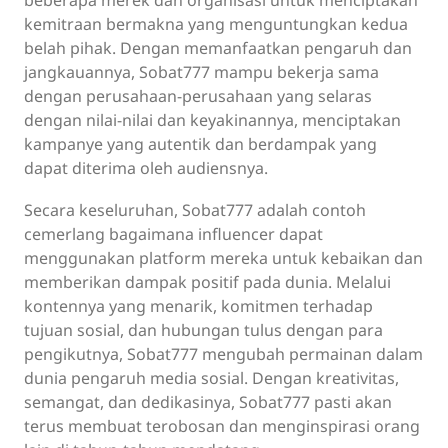
kemitraan bermakna yang menguntungkan kedua
belah pihak. Dengan memanfaatkan pengaruh dan
jangkauannya, Sobat777 mampu bekerja sama
dengan perusahaan-perusahaan yang selaras
dengan nilai-nilai dan keyakinannya, menciptakan
kampanye yang autentik dan berdampak yang
dapat diterima oleh audiensnya.
Secara keseluruhan, Sobat777 adalah contoh
cemerlang bagaimana influencer dapat
menggunakan platform mereka untuk kebaikan dan
memberikan dampak positif pada dunia. Melalui
kontennya yang menarik, komitmen terhadap
tujuan sosial, dan hubungan tulus dengan para
pengikutnya, Sobat777 mengubah permainan dalam
dunia pengaruh media sosial. Dengan kreativitas,
semangat, dan dedikasinya, Sobat777 pasti akan
terus membuat terobosan dan menginspirasi orang