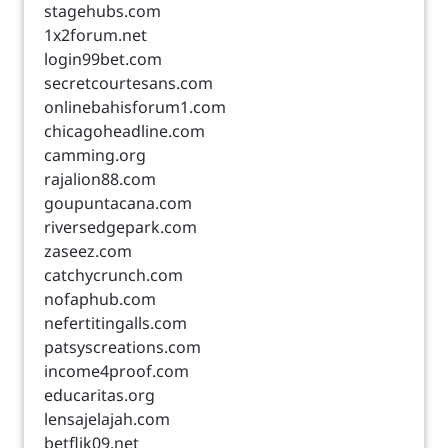
stagehubs.com
1x2forum.net
login99bet.com
secretcourtesans.com
onlinebahisforum1.com
chicagoheadline.com
camming.org
rajalion88.com
goupuntacana.com
riversedgepark.com
zaseez.com
catchycrunch.com
nofaphub.com
nefertitingalls.com
patsyscreations.com
income4proof.com
educaritas.org
lensajelajah.com
betflik09.net