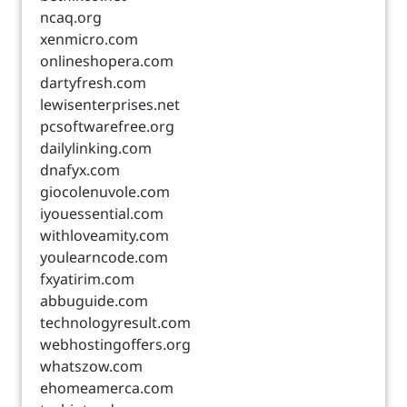
ncaq.org
xenmicro.com
onlineshopera.com
dartyfresh.com
lewisenterprises.net
pcsoftwarefree.org
dailylinking.com
dnafyx.com
giocolenuvole.com
iyouessential.com
withloveamity.com
youlearncode.com
fxyatirim.com
abbuguide.com
technologyresult.com
webhostingoffers.org
whatszow.com
ehomeamerca.com