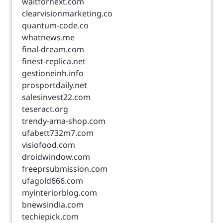
waitfornext.com
clearvisionmarketing.co
quantum-code.co
whatnews.me
final-dream.com
finest-replica.net
gestioneinh.info
prosportdaily.net
salesinvest22.com
teseract.org
trendy-ama-shop.com
ufabett732m7.com
visiofood.com
droidwindow.com
freeprsubmission.com
ufagold666.com
myinteriorblog.com
bnewsindia.com
techiepick.com