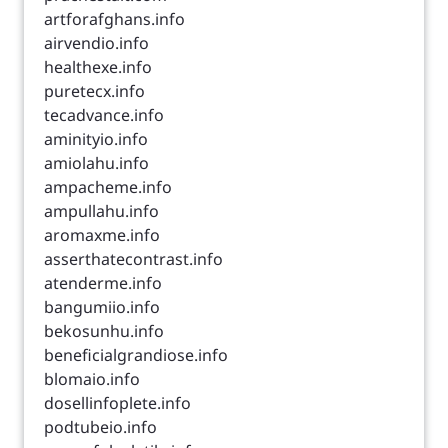
artforafghans.info
airvendio.info
healthexe.info
puretecx.info
tecadvance.info
aminityio.info
amiolahu.info
ampacheme.info
ampullahu.info
aromaxme.info
asserthatecontrast.info
atenderme.info
bangumiio.info
bekosunhu.info
beneficialgrandiose.info
blomaio.info
dosellinfoplete.info
podtubeio.info