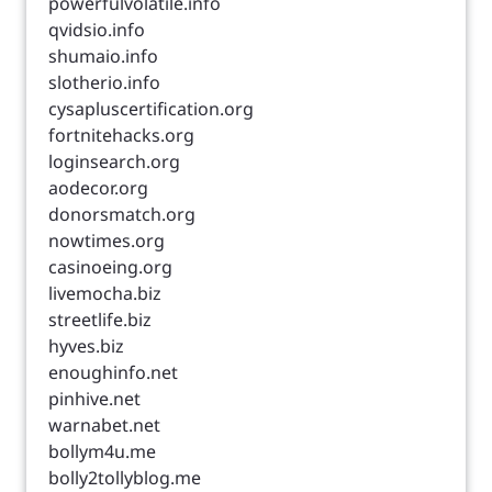
powerfulvolatile.info
qvidsio.info
shumaio.info
slotherio.info
cysapluscertification.org
fortnitehacks.org
loginsearch.org
aodecor.org
donorsmatch.org
nowtimes.org
casinoeing.org
livemocha.biz
streetlife.biz
hyves.biz
enoughinfo.net
pinhive.net
warnabet.net
bollym4u.me
bolly2tollyblog.me