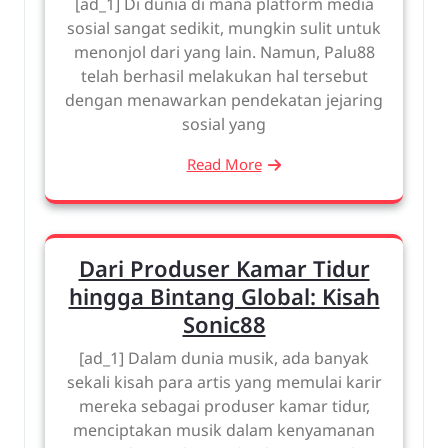
[ad_1] Di dunia di mana platform media
sosial sangat sedikit, mungkin sulit untuk
menonjol dari yang lain. Namun, Palu88
telah berhasil melakukan hal tersebut
dengan menawarkan pendekatan jejaring
sosial yang
Read More
Dari Produser Kamar Tidur
hingga Bintang Global: Kisah
Sonic88
[ad_1] Dalam dunia musik, ada banyak
sekali kisah para artis yang memulai karir
mereka sebagai produser kamar tidur,
menciptakan musik dalam kenyamanan