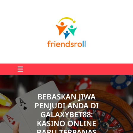
Skip
to
content
BEBASKAN JIWA
PENJUDI ANDA DI
GALAXYBET88:
KASINO ONLINE
BARU TERPANAS