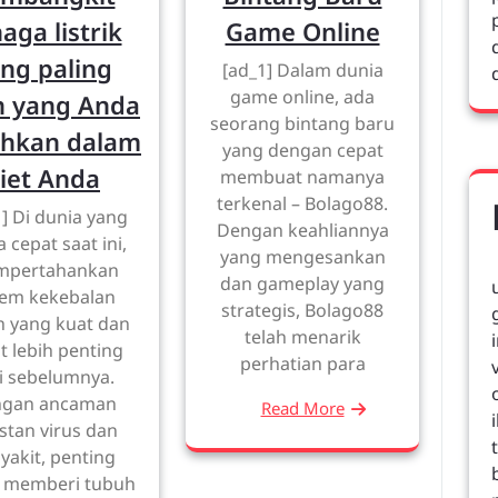
aga listrik
Game Online
ng paling
[ad_1] Dalam dunia
game online, ada
n yang Anda
seorang bintang baru
hkan dalam
yang dengan cepat
iet Anda
membuat namanya
terkenal – Bolago88.
] Di dunia yang
Dengan keahliannya
 cepat saat ini,
yang mengesankan
pertahankan
dan gameplay yang
tem kekebalan
strategis, Bolago88
h yang kuat dan
telah menarik
t lebih penting
perhatian para
i sebelumnya.
gan ancaman
Read More
stan virus dan
yakit, penting
 memberi tubuh