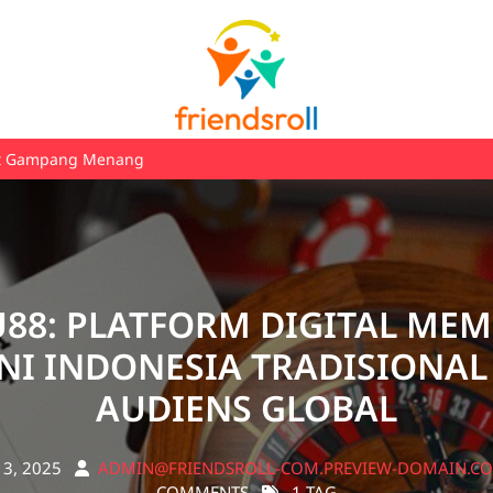
ot Gampang Menang
88: PLATFORM DIGITAL ME
NI INDONESIA TRADISIONAL
AUDIENS GLOBAL
13, 2025
ADMIN@FRIENDSROLL-COM.PREVIEW-DOMAIN.C
COMMENTS
1 TAG