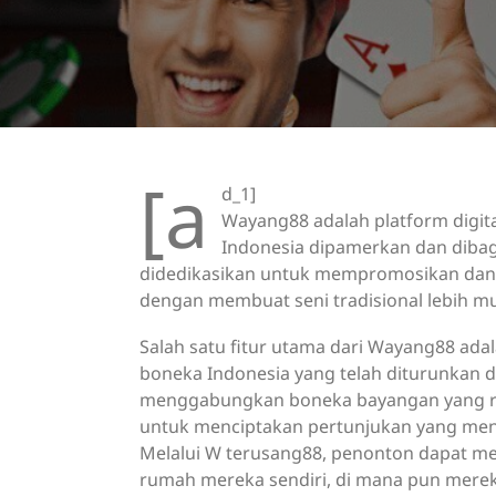
[a
d_1]
Wayang88 adalah platform digital
Indonesia dipamerkan dan dibagi
didedikasikan untuk mempromosikan dan 
dengan membuat seni tradisional lebih mu
Salah satu fitur utama dari Wayang88 adal
boneka Indonesia yang telah diturunkan da
menggabungkan boneka bayangan yang r
untuk menciptakan pertunjukan yang men
Melalui W terusang88, penonton dapat me
rumah mereka sendiri, di mana pun merek