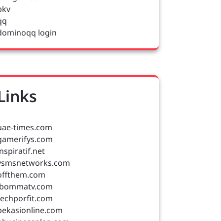
pkv
qq
dominoqq login
Links
uae-times.com
gamerifys.com
inspiratif.net
vsmsnetworks.com
offthem.com
ibommatv.com
techporfit.com
bekasionline.com