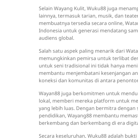
Selain Wayang Kulit, Wuku88 juga menamp
lainnya, termasuk tarian, musik, dan teat
membuatnya tersedia secara online, Wat
Indonesia untuk generasi mendatang sambi
audiens global.
Salah satu aspek paling menarik dari Watan
memungkinkan pemirsa untuk terlibat deng
untuk seni tradisional ini tidak hanya m
membantu menjembatani kesenjangan anta
koneksi dan komunitas di antara penonton
Wayan88 juga berkomitmen untuk mend
lokal, memberi mereka platform untuk 
yang lebih luas. Dengan bermitra dengan
pendidikan, Wayang88 membantu memastik
berkembang dan berkembang di era digita
Secara keseluruhan, Wuku88 adalah bukti