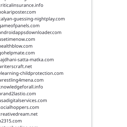
criticalinsurance.info
nokariposter.com
kalyan-guessing-nightplay.com
gameofpanels.com
androidappsdownloader.com
usetimenow.com
healthblow.com
gohelpmate.com
rajdhani-satta-matka.com
writerscraft.net
elearning-childprotection.com
wrestling4mena.com
knowledgeforall.info
brand2lastio.com
usadigitalservices.com
socialhoppers.com
creativedream.net
n2315.com