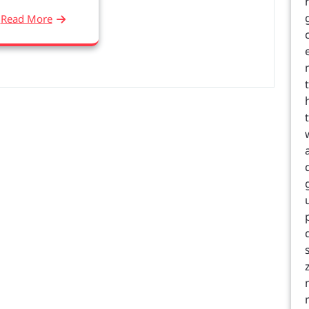
Read More