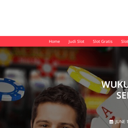
Skip
to
content
Home
Judi Slot
Slot Gratis
Sl
WUKU
SE
JUNE 