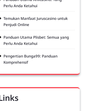
Perlu Anda Ketahui
Temukan Manfaat Juruscasino untuk
Penjudi Online
Panduan Utama Plisbet: Semua yang
Perlu Anda Ketahui
Pengertian Bunga99: Panduan
Komprehensif
Links