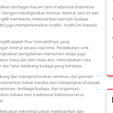
ilkan berbagai macam seni tradisional Indonesia
er. Dengan mendigitalkan bentuk -bentuk seni ini dan
ang88 membantu melestarikan warisan budaya
l juga memperkenalkan tradisi -tradisi ini kepada
g88 adalah fitur interaktifnya, yang
an kinerja secara real-time. Pendekatan unik
eningkatkan pengalaman menonton tetapi juga
ra masa lalu dan masa kini, menciptakan rasa
 dari latar belakang budaya yang berbeda.
ukung dan mempromosikan seniman dan pemain
memamerkan bakat mereka dan menjangkau khalayak
 seniman, lembaga budaya, dan organisasi
an bahwa seni tradisional Indonesia terus
l.
 kekuatan teknologi untuk melestarikan dan