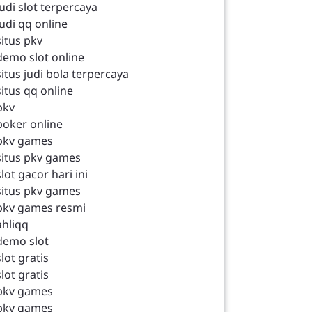
judi slot terpercaya
judi qq online
situs pkv
demo slot online
situs judi bola terpercaya
situs qq online
pkv
poker online
pkv games
situs pkv games
slot gacor hari ini
situs pkv games
pkv games resmi
ahliqq
demo slot
slot gratis
slot gratis
pkv games
pkv games