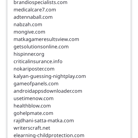
brandiospecialists.com
medicalcare7.com
adtennaball.com
nabzah.com
mongive.com
matkagameresultsview.com
getsolutionsonline.com
hispinner.org
criticalinsurance.info
nokariposter.com
kalyan-guessing-nightplay.com
gameofpanels.com
androidappsdownloader.com
usetimenow.com
healthblow.com
gohelpmate.com
rajdhani-satta-matka.com
writerscraft.net
elearning-childprotection.com