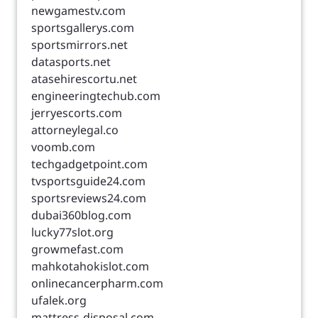
newgamestv.com
sportsgallerys.com
sportsmirrors.net
datasports.net
atasehirescortu.net
engineeringtechub.com
jerryescorts.com
attorneylegal.co
voomb.com
techgadgetpoint.com
tvsportsguide24.com
sportsreviews24.com
dubai360blog.com
lucky77slot.org
growmefast.com
mahkotahokislot.com
onlinecancerpharm.com
ufalek.org
mattress-disposal.com