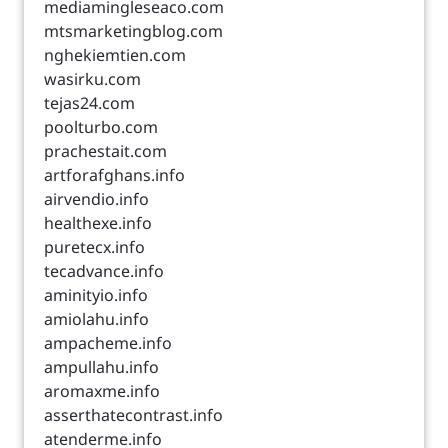
mediamingleseaco.com
mtsmarketingblog.com
nghekiemtien.com
wasirku.com
tejas24.com
poolturbo.com
prachestait.com
artforafghans.info
airvendio.info
healthexe.info
puretecx.info
tecadvance.info
aminityio.info
amiolahu.info
ampacheme.info
ampullahu.info
aromaxme.info
asserthatecontrast.info
atenderme.info