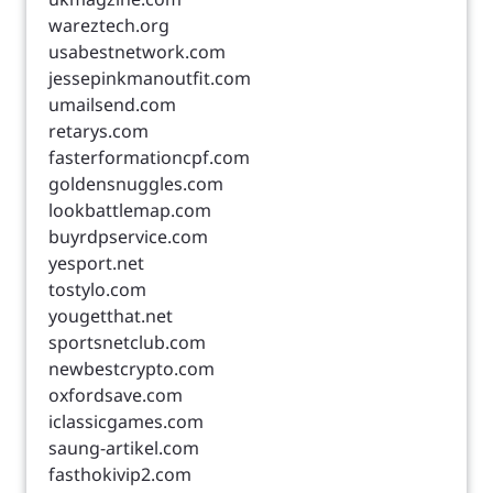
wareztech.org
usabestnetwork.com
jessepinkmanoutfit.com
umailsend.com
retarys.com
fasterformationcpf.com
goldensnuggles.com
lookbattlemap.com
buyrdpservice.com
yesport.net
tostylo.com
yougetthat.net
sportsnetclub.com
newbestcrypto.com
oxfordsave.com
iclassicgames.com
saung-artikel.com
fasthokivip2.com