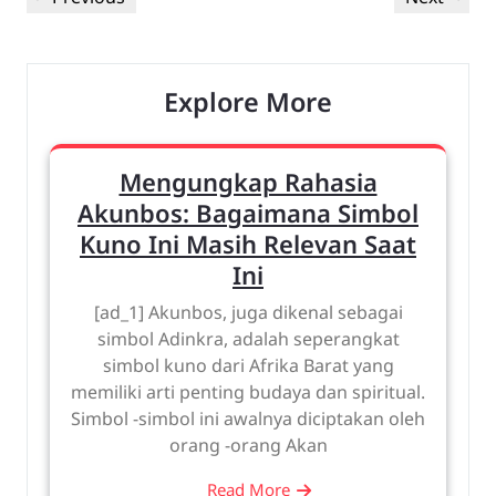
navigation
Post
Post
Explore More
Mengungkap Rahasia
Akunbos: Bagaimana Simbol
Kuno Ini Masih Relevan Saat
Ini
[ad_1] Akunbos, juga dikenal sebagai
simbol Adinkra, adalah seperangkat
simbol kuno dari Afrika Barat yang
memiliki arti penting budaya dan spiritual.
Simbol -simbol ini awalnya diciptakan oleh
orang -orang Akan
Read More