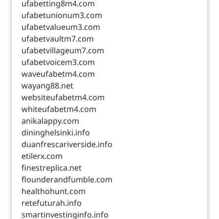
ufabetting8m4.com
ufabetunionum3.com
ufabetvalueum3.com
ufabetvaultm7.com
ufabetvillageum7.com
ufabetvoicem3.com
waveufabetm4.com
wayang88.net
websiteufabetm4.com
whiteufabetm4.com
anikalappy.com
dininghelsinki.info
duanfrescariverside.info
etilerx.com
finestreplica.net
flounderandfumble.com
healthohunt.com
retefuturah.info
smartinvestinginfo.info