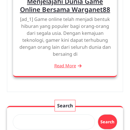
Menjelajahi Dunia Game
Online Bersama Warganet88
[ad_1] Game online telah menjadi bentuk
hiburan yang populer bagi orang-orang
dari segala usia. Dengan kemajuan
teknologi, gamer kini dapat terhubung
dengan orang lain dari seluruh dunia dan
bersaing di
Read More
Search
Search