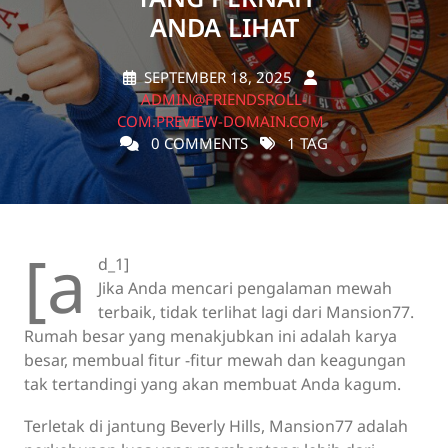
ANDA LIHAT
SEPTEMBER 18, 2025
ADMIN@FRIENDSROLL-
COM.PREVIEW-DOMAIN.COM
0 COMMENTS
1 TAG
[a
d_1]
Jika Anda mencari pengalaman mewah
terbaik, tidak terlihat lagi dari Mansion77.
Rumah besar yang menakjubkan ini adalah karya
besar, membual fitur -fitur mewah dan keagungan
tak tertandingi yang akan membuat Anda kagum.
Terletak di jantung Beverly Hills, Mansion77 adalah