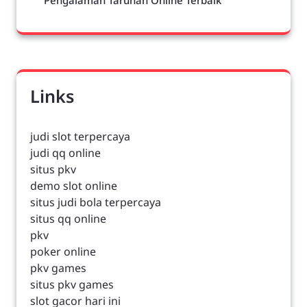
Links
judi slot terpercaya
judi qq online
situs pkv
demo slot online
situs judi bola terpercaya
situs qq online
pkv
poker online
pkv games
situs pkv games
slot gacor hari ini