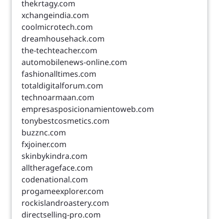
thekrtagy.com
xchangeindia.com
coolmicrotech.com
dreamhousehack.com
the-techteacher.com
automobilenews-online.com
fashionalltimes.com
totaldigitalforum.com
technoarmaan.com
empresasposicionamientoweb.com
tonybestcosmetics.com
buzznc.com
fxjoiner.com
skinbykindra.com
alltherageface.com
codenational.com
progameexplorer.com
rockislandroastery.com
directselling-pro.com