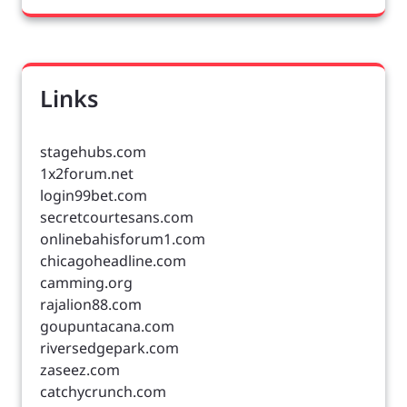
Links
stagehubs.com
1x2forum.net
login99bet.com
secretcourtesans.com
onlinebahisforum1.com
chicagoheadline.com
camming.org
rajalion88.com
goupuntacana.com
riversedgepark.com
zaseez.com
catchycrunch.com