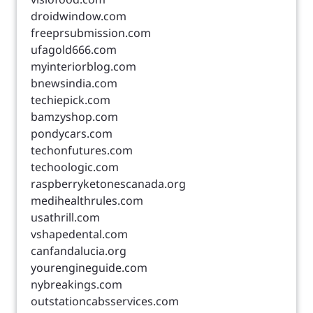
droidwindow.com
freeprsubmission.com
ufagold666.com
myinteriorblog.com
bnewsindia.com
techiepick.com
bamzyshop.com
pondycars.com
techonfutures.com
techoologic.com
raspberryketonescanada.org
medihealthrules.com
usathrill.com
vshapedental.com
canfandalucia.org
yourengineguide.com
nybreakings.com
outstationcabsservices.com