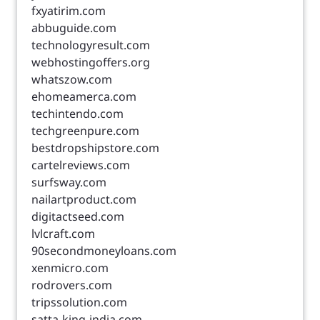
fxyatirim.com
abbuguide.com
technologyresult.com
webhostingoffers.org
whatszow.com
ehomeamerca.com
techintendo.com
techgreenpure.com
bestdropshipstore.com
cartelreviews.com
surfsway.com
nailartproduct.com
digitactseed.com
lvlcraft.com
90secondmoneyloans.com
xenmicro.com
rodrovers.com
tripssolution.com
satta-king-india.com