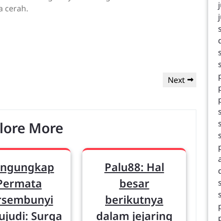
a cerah.
Next
Next
Post
lore More
ngungkap
Palu88: Hal
Permata
besar
rsembunyi
berikutnya
ujudi: Surga
dalam jejaring