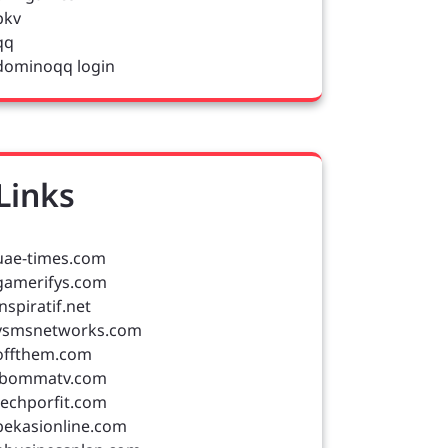
pkv
qq
dominoqq login
Links
uae-times.com
gamerifys.com
inspiratif.net
vsmsnetworks.com
offthem.com
ibommatv.com
techporfit.com
bekasionline.com