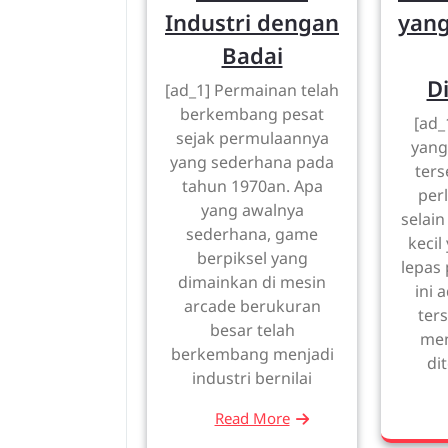
Industri dengan
yan
Badai
D
[ad_1] Permainan telah
berkembang pesat
[ad_
sejak permulaannya
yang
yang sederhana pada
ters
tahun 1970an. Apa
perl
yang awalnya
selain
sederhana, game
kecil
berpiksel yang
lepas 
dimainkan di mesin
ini 
arcade berukuran
ter
besar telah
men
berkembang menjadi
di
industri bernilai
Read More