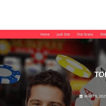
Skip
to
content
Home
Judi Slot
Slot Gratis
Sl
TO
MAY 19, 202