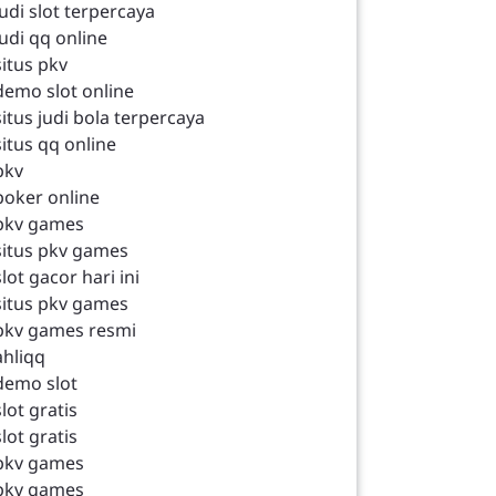
judi slot terpercaya
judi qq online
situs pkv
demo slot online
situs judi bola terpercaya
situs qq online
pkv
poker online
pkv games
situs pkv games
slot gacor hari ini
situs pkv games
pkv games resmi
ahliqq
demo slot
slot gratis
slot gratis
pkv games
pkv games