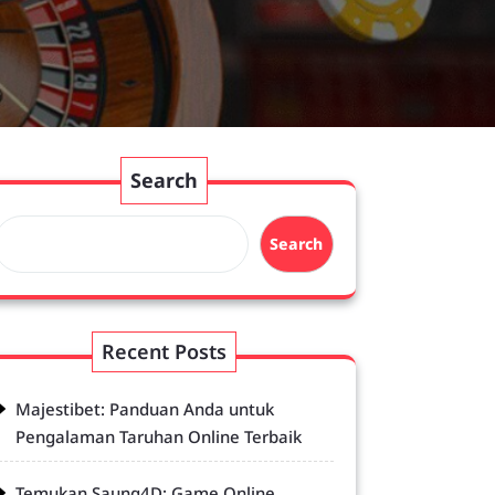
Search
Search
Recent Posts
Majestibet: Panduan Anda untuk
Pengalaman Taruhan Online Terbaik
Temukan Saung4D: Game Online