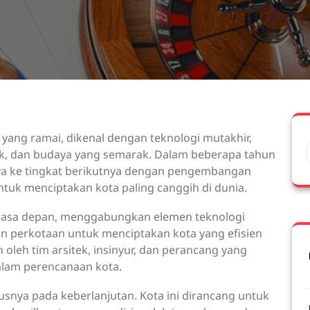
 yang ramai, dikenal dengan teknologi mutakhir,
tik, dan budaya yang semarak. Dalam beberapa tahun
inya ke tingkat berikutnya dengan pengembangan
tuk menciptakan kota paling canggih di dunia.
 masa depan, menggabungkan elemen teknologi
ain perkotaan untuk menciptakan kota yang efisien
 oleh tim arsitek, insinyur, dan perancang yang
lam perencanaan kota.
usnya pada keberlanjutan. Kota ini dirancang untuk