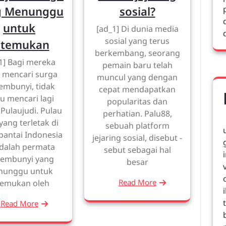
g Menunggu
sosial?
untuk
[ad_1] Di dunia media
sosial yang terus
itemukan
berkembang, seorang
1] Bagi mereka
pemain baru telah
 mencari surga
muncul yang dengan
embunyi, tidak
cepat mendapatkan
u mencari lagi
popularitas dan
 Pulaujudi. Pulau
perhatian. Palu88,
 yang terletak di
sebuah platform
pantai Indonesia
jejaring sosial, disebut -
adalah permata
sebut sebagai hal
sembunyi yang
besar
unggu untuk
Read More
temukan oleh
Read More