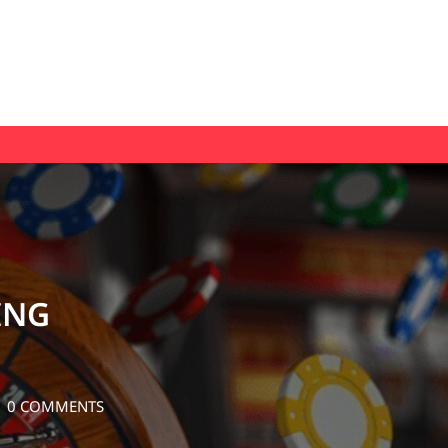
ING
0 COMMENTS