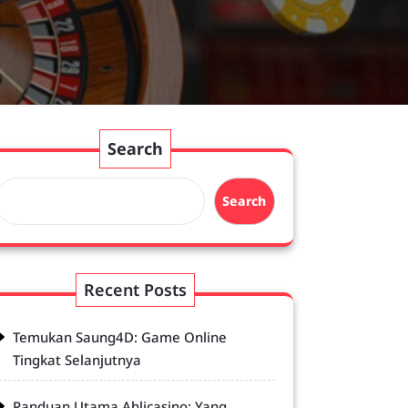
Search
Search
Recent Posts
Temukan Saung4D: Game Online
Tingkat Selanjutnya
Panduan Utama Ahlicasino: Yang