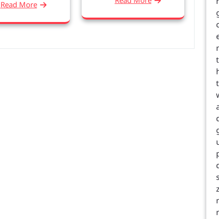
Read More