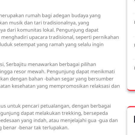
a merupakan rumah bagi adegan budaya yang
kan musik dan tari tradisionalnya, yang
ya dari komunitas lokal. Pengunjung dapat
nghadiri upacara tradisional, seperti pernikahan
nduduk setempat yang ramah yang selalu ingin
si, Serbajitu menawarkan berbagai pilihan
ingga resor mewah. Pengunjung dapat menikmati
apkan dengan bahan -bahan segar yang bersumber
egiatan kesehatan yang mempromosikan relaksasi dan
gus untuk pencari petualangan, dengan berbagai
Pengunjung dapat melakukan trekking, bersepeda
desaan yang indah, atau menjelajahi gua -gua dan
g benar -benar tak terlupakan.