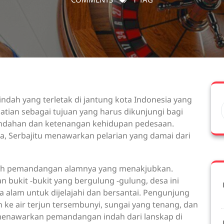
 indah yang terletak di jantung kota Indonesia yang
tian sebagai tujuan yang harus dikunjungi bagi
indahan dan ketenangan kehidupan pedesaan.
ta, Serbajitu menawarkan pelarian yang damai dari
dalah pemandangan alamnya yang menakjubkan.
an bukit -bukit yang bergulung -gulung, desa ini
 alam untuk dijelajahi dan bersantai. Pengunjung
 ke air terjun tersembunyi, sungai yang tenang, dan
enawarkan pemandangan indah dari lanskap di