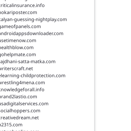
criticalinsurance.info
nokariposter.com
kalyan-guessing-nightplay.com
gameofpanels.com
androidappsdownloader.com
usetimenow.com
healthblow.com
gohelpmate.com
rajdhani-satta-matka.com
writerscraft.net
elearning-childprotection.com
wrestling4mena.com
knowledgeforall.info
brand2lastio.com
usadigitalservices.com
socialhoppers.com
creativedream.net
n2315.com