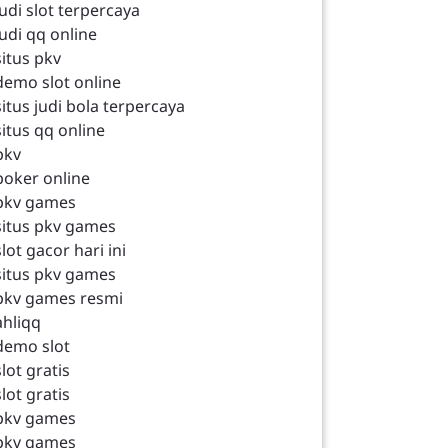
judi slot terpercaya
judi qq online
situs pkv
demo slot online
situs judi bola terpercaya
situs qq online
pkv
poker online
pkv games
situs pkv games
slot gacor hari ini
situs pkv games
pkv games resmi
ahliqq
demo slot
slot gratis
slot gratis
pkv games
pkv games