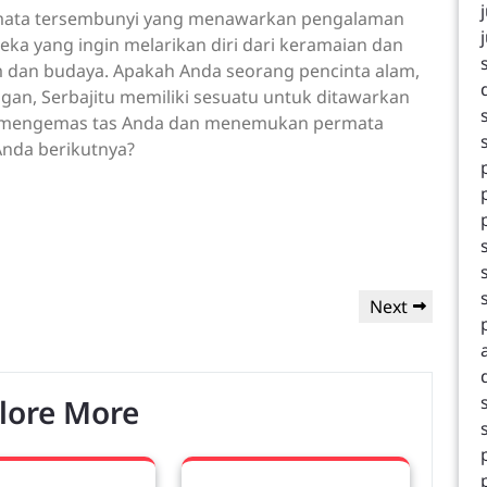
ermata tersembunyi yang menawarkan pengalaman
eka yang ingin melarikan diri dari keramaian dan
dan budaya. Apakah Anda seorang pencinta alam,
an, Serbajitu memiliki sesuatu untuk ditawarkan
k mengemas tas Anda dan menemukan permata
Anda berikutnya?
Next
Next
Post
lore More