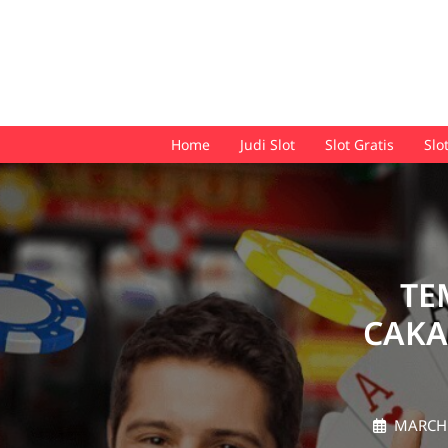
Skip
to
content
Home
Judi Slot
Slot Gratis
Sl
TE
CAKA
MARCH 