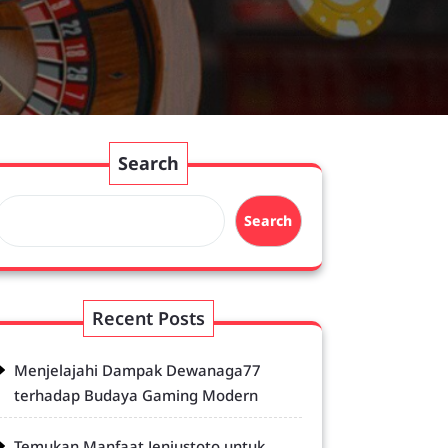
Search
Search
Recent Posts
Menjelajahi Dampak Dewanaga77
terhadap Budaya Gaming Modern
Temukan Manfaat Jeniustoto untuk