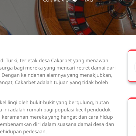
 di Turki, terletak desa Cakarbet yang menawan.
surga bagi mereka yang mencari retret damai dari
. Dengan keindahan alamnya yang menakjubkan,
ngat, Cakarbet adalah tujuan yang tidak boleh
kelilingi oleh bukit-bukit yang bergulung, hutan
esa ini adalah rumah bagi populasi kecil penduduk
a keramahan mereka yang hangat dan cara hidup
 membenamkan diri dalam suasana damai desa dan
kehidupan pedesaan.