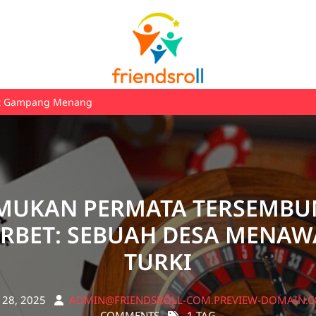
ot Gampang Menang
MUKAN PERMATA TERSEMBU
RBET: SEBUAH DESA MENAW
TURKI
28, 2025
ADMIN@FRIENDSROLL-COM.PREVIEW-DOMAIN.
COMMENTS
1 TAG