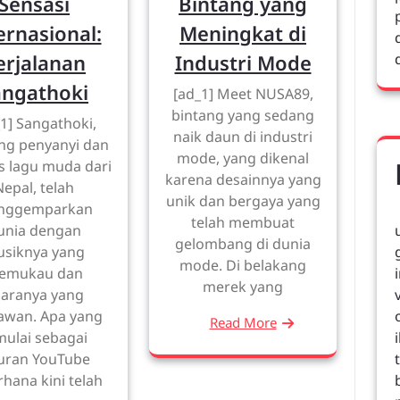
Sensasi
Bintang yang
ernasional:
Meningkat di
erjalanan
Industri Mode
angathoki
[ad_1] Meet NUSA89,
bintang yang sedang
1] Sangathoki,
naik daun di industri
ng penyanyi dan
mode, yang dikenal
s lagu muda dari
karena desainnya yang
Nepal, telah
unik dan bergaya yang
nggemparkan
telah membuat
unia dengan
gelombang di dunia
siknya yang
mode. Di belakang
emukau dan
merek yang
aranya yang
wan. Apa yang
Read More
mulai sebagai
luran YouTube
hana kini telah