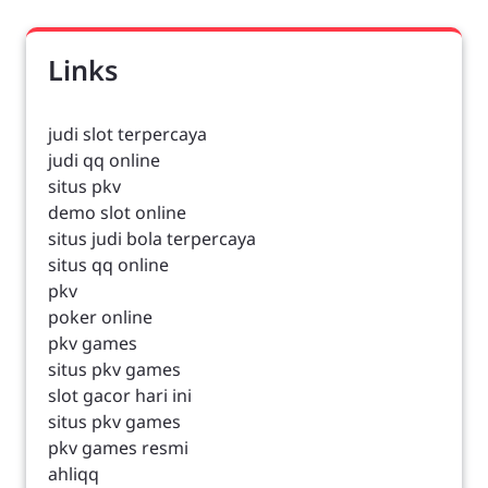
Links
judi slot terpercaya
judi qq online
situs pkv
demo slot online
situs judi bola terpercaya
situs qq online
pkv
poker online
pkv games
situs pkv games
slot gacor hari ini
situs pkv games
pkv games resmi
ahliqq