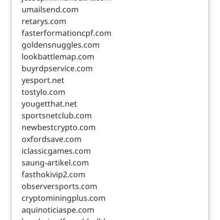
umailsend.com
retarys.com
fasterformationcpf.com
goldensnuggles.com
lookbattlemap.com
buyrdpservice.com
yesport.net
tostylo.com
yougetthat.net
sportsnetclub.com
newbestcrypto.com
oxfordsave.com
iclassicgames.com
saung-artikel.com
fasthokivip2.com
observersports.com
cryptominingplus.com
aquinoticiaspe.com