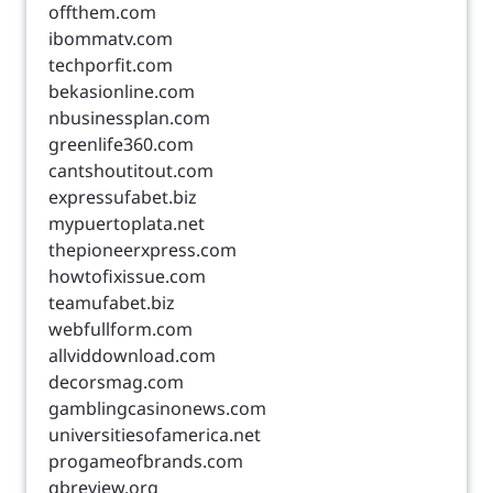
offthem.com
ibommatv.com
techporfit.com
bekasionline.com
nbusinessplan.com
greenlife360.com
cantshoutitout.com
expressufabet.biz
mypuertoplata.net
thepioneerxpress.com
howtofixissue.com
teamufabet.biz
webfullform.com
allviddownload.com
decorsmag.com
gamblingcasinonews.com
universitiesofamerica.net
progameofbrands.com
qbreview.org