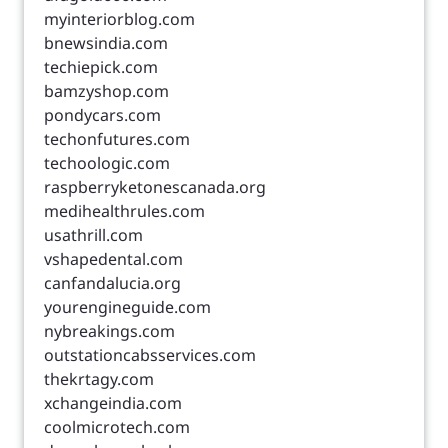
myinteriorblog.com
bnewsindia.com
techiepick.com
bamzyshop.com
pondycars.com
techonfutures.com
techoologic.com
raspberryketonescanada.org
medihealthrules.com
usathrill.com
vshapedental.com
canfandalucia.org
yourengineguide.com
nybreakings.com
outstationcabsservices.com
thekrtagy.com
xchangeindia.com
coolmicrotech.com