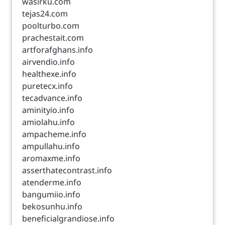
wasirku.com
tejas24.com
poolturbo.com
prachestait.com
artforafghans.info
airvendio.info
healthexe.info
puretecx.info
tecadvance.info
aminityio.info
amiolahu.info
ampacheme.info
ampullahu.info
aromaxme.info
asserthatecontrast.info
atenderme.info
bangumiio.info
bekosunhu.info
beneficialgrandiose.info