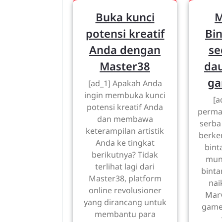
Buka kunci
M
potensi kreatif
Bi
Anda dengan
se
Master38
dau
ga
[ad_1] Apakah Anda
ingin membuka kunci
[a
potensi kreatif Anda
perma
dan membawa
serba
keterampilan artistik
berke
Anda ke tingkat
bint
berikutnya? Tidak
munc
terlihat lagi dari
bint
Master38, platform
nai
online revolusioner
Marv
yang dirancang untuk
game
membantu para