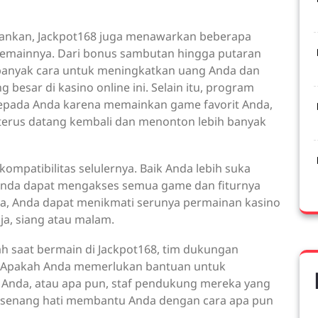
sankan, Jackpot168 juga menawarkan beberapa
pemainnya. Dari bonus sambutan hingga putaran
 banyak cara untuk meningkatkan uang Anda dan
esar di kasino online ini. Selain itu, program
epada Anda karena memainkan game favorit Anda,
terus datang kembali dan menonton lebih banyak
 kompatibilitas selulernya. Baik Anda lebih suka
 Anda dapat mengakses semua game dan fiturnya
inya, Anda dapat menikmati serunya permainan kasino
ja, siang atau malam.
ah saat bermain di Jackpot168, tim dukungan
. Apakah Anda memerlukan bantuan untuk
Anda, atau apa pun, staf pendukung mereka yang
senang hati membantu Anda dengan cara apa pun