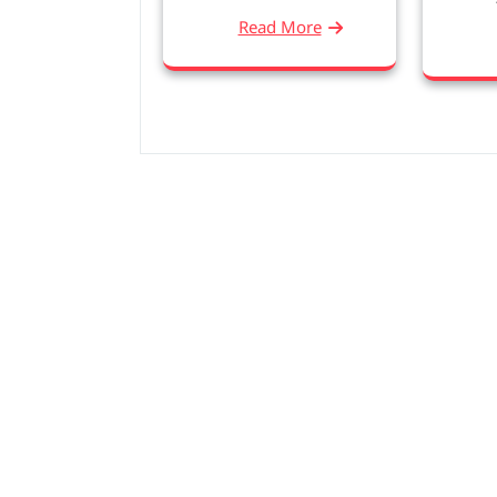
Read More