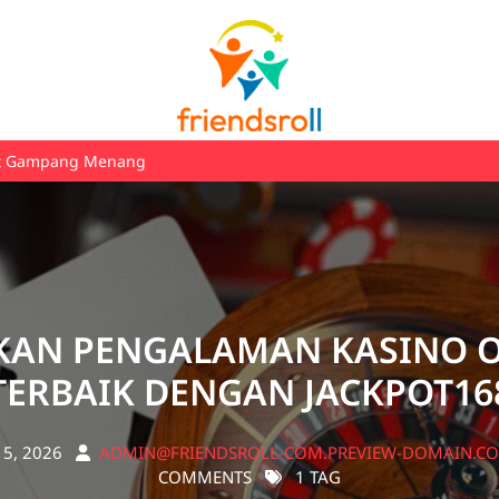
ot Gampang Menang
KAN PENGALAMAN KASINO O
TERBAIK DENGAN JACKPOT16
15, 2026
ADMIN@FRIENDSROLL-COM.PREVIEW-DOMAIN.C
COMMENTS
1 TAG