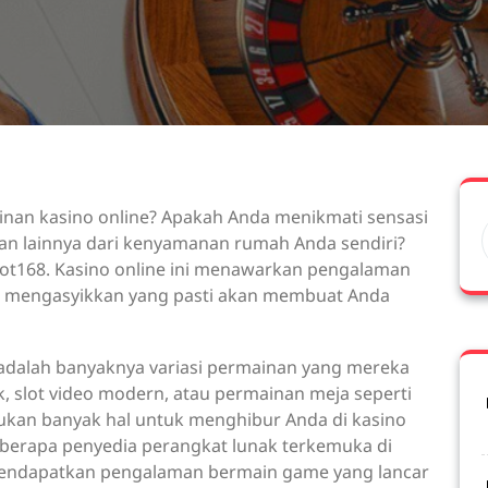
an kasino online? Apakah Anda menikmati sensasi
dan lainnya dari kenyamanan rumah Anda sendiri?
pot168. Kasino online ini menawarkan pengalaman
 mengasyikkan yang pasti akan membuat Anda
8 adalah banyaknya variasi permainan yang mereka
k, slot video modern, atau permainan meja seperti
ukan banyak hal untuk menghibur Anda di kasino
eberapa penyedia perangkat lunak terkemuka di
mendapatkan pengalaman bermain game yang lancar