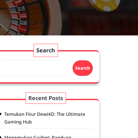
Search
Search
Recent Posts
Temukan Fitur Dewi4D: The Ultimate
Gaming Hub
Menemukan Gajibet: Panduan