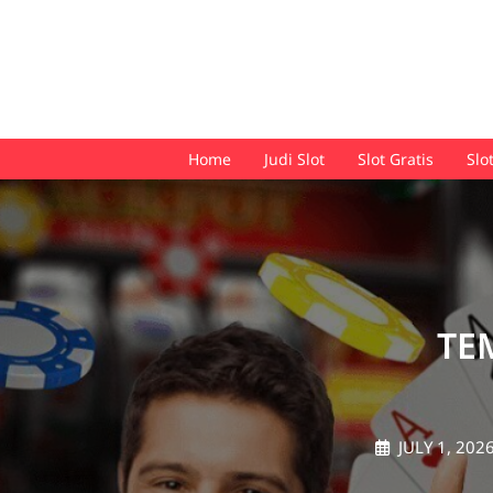
Skip
to
content
Home
Judi Slot
Slot Gratis
Sl
TE
JULY 1, 202