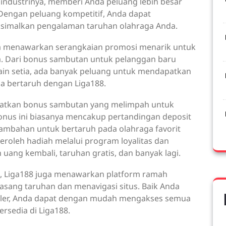
industrinya, memberi Anda peluang lebih besar
Dengan peluang kompetitif, Anda dapat
malkan pengalaman taruhan olahraga Anda.
uga menawarkan serangkaian promosi menarik untuk
. Dari bonus sambutan untuk pelanggan baru
in setia, ada banyak peluang untuk mendapatkan
a bertaruh dengan Liga188.
aatkan bonus sambutan yang melimpah untuk
nus ini biasanya mencakup pertandingan deposit
tambahan untuk bertaruh pada olahraga favorit
eroleh hadiah melalui program loyalitas dan
uang kembali, taruhan gratis, dan banyak lagi.
a, Liga188 juga menawarkan platform ramah
ng taruhan dan menavigasi situs. Baik Anda
luler, Anda dapat dengan mudah mengakses semua
rsedia di Liga188.