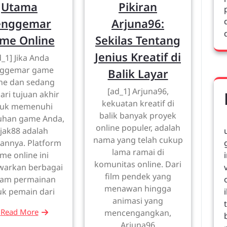
Utama
Pikiran
enggemar
Arjuna96:
me Online
Sekilas Tentang
Jenius Kreatif di
d_1] Jika Anda
ggemar game
Balik Layar
ine dan sedang
[ad_1] Arjuna96,
ri tujuan akhir
kekuatan kreatif di
tuk memenuhi
balik banyak proyek
uhan game Anda,
online populer, adalah
jak88 adalah
nama yang telah cukup
annya. Platform
lama ramai di
me online ini
komunitas online. Dari
arkan berbagai
film pendek yang
am permainan
menawan hingga
uk pemain dari
animasi yang
Read More
mencengangkan,
Arjuna96