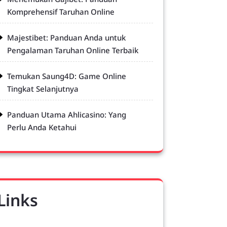
Komprehensif Taruhan Online
Majestibet: Panduan Anda untuk
Pengalaman Taruhan Online Terbaik
Temukan Saung4D: Game Online
Tingkat Selanjutnya
Panduan Utama Ahlicasino: Yang
Perlu Anda Ketahui
Links