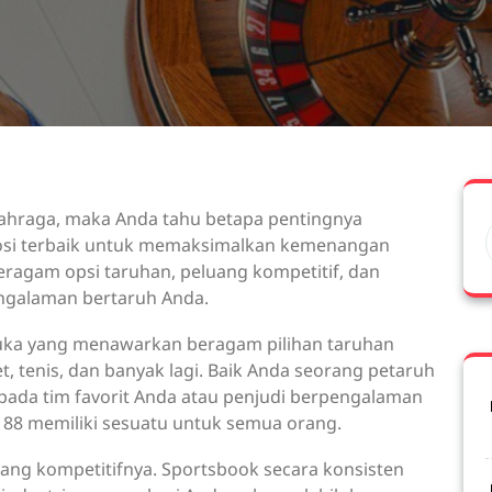
ahraga, maka Anda tahu betapa pentingnya
si terbaik untuk memaksimalkan kemenangan
ragam opsi taruhan, peluang kompetitif, dan
ngalaman bertaruh Anda.
muka yang menawarkan beragam pilihan taruhan
t, tenis, dan banyak lagi. Baik Anda seorang petaruh
pada tim favorit Anda atau penjudi berpengalaman
188 memiliki sesuatu untuk semua orang.
uang kompetitifnya. Sportsbook secara konsisten