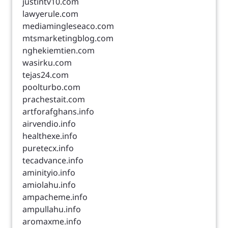
justintv10.com
lawyerule.com
mediamingleseaco.com
mtsmarketingblog.com
nghekiemtien.com
wasirku.com
tejas24.com
poolturbo.com
prachestait.com
artforafghans.info
airvendio.info
healthexe.info
puretecx.info
tecadvance.info
aminityio.info
amiolahu.info
ampacheme.info
ampullahu.info
aromaxme.info