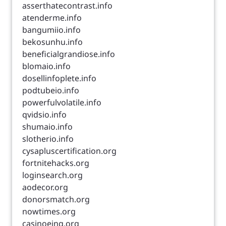
asserthatecontrast.info
atenderme.info
bangumiio.info
bekosunhu.info
beneficialgrandiose.info
blomaio.info
dosellinfoplete.info
podtubeio.info
powerfulvolatile.info
qvidsio.info
shumaio.info
slotherio.info
cysapluscertification.org
fortnitehacks.org
loginsearch.org
aodecor.org
donorsmatch.org
nowtimes.org
casinoeing.org