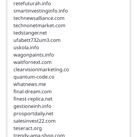
retefuturah.info
smartinvestinginfo.info
technewsalliance.com
technonetmarket.com
tedstanger.net
ufabett732um3.com
uskola.info
wagonpaints.info
waitfornext.com
clearvisionmarketing.co
quantum-code.co
whatnews.me
final-dream.com
finest-replica.net
gestioneinh.info
prosportdaily.net
salesinvest22.com
teseract.org
trendy-ama-shop.com