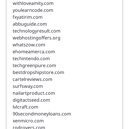
withloveamity.com
youlearncode.com
fxyatirim.com
abbuguide.com
technologyresult.com
webhostingoffers.org
whatszow.com
ehomeamerca.com
techintendo.com
techgreenpure.com
bestdropshipstore.com
cartelreviews.com
surfsway.com
nailartproduct.com
digitactseed.com
lvlcraft.com
90secondmoneyloans.com
xenmicro.com
rodrovers.com