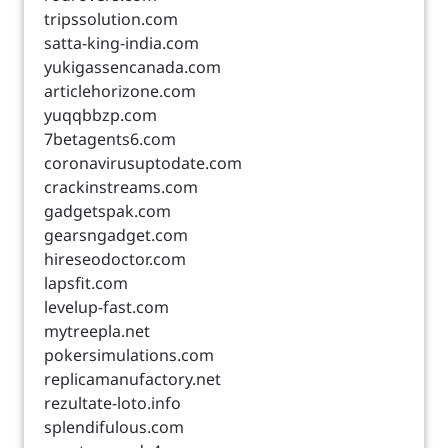
tripssolution.com
satta-king-india.com
yukigassencanada.com
articlehorizone.com
yuqqbbzp.com
7betagents6.com
coronavirusuptodate.com
crackinstreams.com
gadgetspak.com
gearsngadget.com
hireseodoctor.com
lapsfit.com
levelup-fast.com
mytreepla.net
pokersimulations.com
replicamanufactory.net
rezultate-loto.info
splendifulous.com