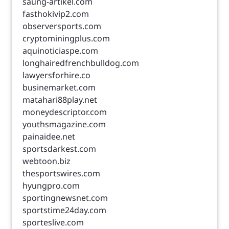
saung-artikel.com
fasthokivip2.com
observersports.com
cryptominingplus.com
aquinoticiaspe.com
longhairedfrenchbulldog.com
lawyersforhire.co
businemarket.com
matahari88play.net
moneydescriptor.com
youthsmagazine.com
painaidee.net
sportsdarkest.com
webtoon.biz
thesportswires.com
hyungpro.com
sportingnewsnet.com
sportstime24day.com
sporteslive.com