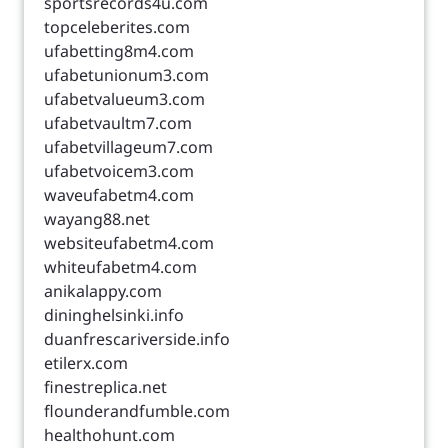
sportsrecords4u.com
topceleberites.com
ufabetting8m4.com
ufabetunionum3.com
ufabetvalueum3.com
ufabetvaultm7.com
ufabetvillageum7.com
ufabetvoicem3.com
waveufabetm4.com
wayang88.net
websiteufabetm4.com
whiteufabetm4.com
anikalappy.com
dininghelsinki.info
duanfrescariverside.info
etilerx.com
finestreplica.net
flounderandfumble.com
healthohunt.com