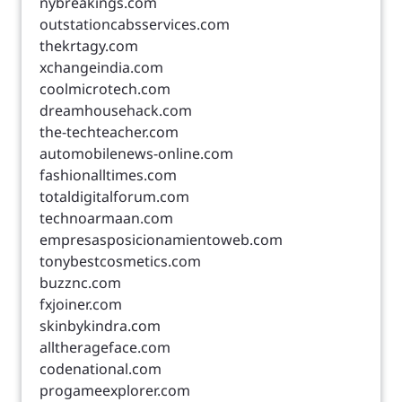
nybreakings.com
outstationcabsservices.com
thekrtagy.com
xchangeindia.com
coolmicrotech.com
dreamhousehack.com
the-techteacher.com
automobilenews-online.com
fashionalltimes.com
totaldigitalforum.com
technoarmaan.com
empresasposicionamientoweb.com
tonybestcosmetics.com
buzznc.com
fxjoiner.com
skinbykindra.com
alltherageface.com
codenational.com
progameexplorer.com