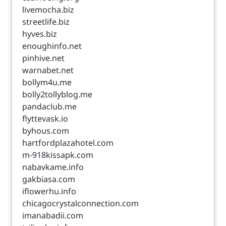
livemocha.biz
streetlife.biz
hyves.biz
enoughinfo.net
pinhive.net
warnabet.net
bollym4u.me
bolly2tollyblog.me
pandaclub.me
flyttevask.io
byhous.com
hartfordplazahotel.com
m-918kissapk.com
nabavkame.info
gakbiasa.com
iflowerhu.info
chicagocrystalconnection.com
imanabadii.com