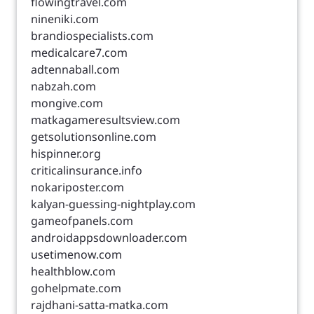
flowingtravel.com
nineniki.com
brandiospecialists.com
medicalcare7.com
adtennaball.com
nabzah.com
mongive.com
matkagameresultsview.com
getsolutionsonline.com
hispinner.org
criticalinsurance.info
nokariposter.com
kalyan-guessing-nightplay.com
gameofpanels.com
androidappsdownloader.com
usetimenow.com
healthblow.com
gohelpmate.com
rajdhani-satta-matka.com