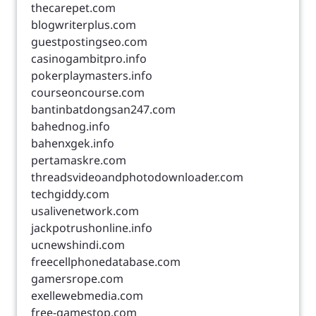
thecarepet.com
blogwriterplus.com
guestpostingseo.com
casinogambitpro.info
pokerplaymasters.info
courseoncourse.com
bantinbatdongsan247.com
bahednog.info
bahenxgek.info
pertamaskre.com
threadsvideoandphotodownloader.com
techgiddy.com
usalivenetwork.com
jackpotrushonline.info
ucnewshindi.com
freecellphonedatabase.com
gamersrope.com
exellewebmedia.com
free-gamestop.com