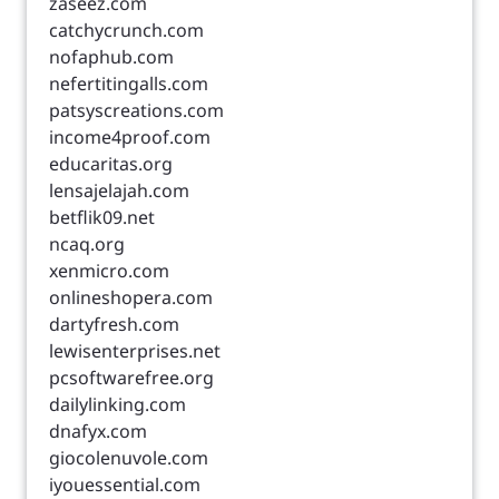
zaseez.com
catchycrunch.com
nofaphub.com
nefertitingalls.com
patsyscreations.com
income4proof.com
educaritas.org
lensajelajah.com
betflik09.net
ncaq.org
xenmicro.com
onlineshopera.com
dartyfresh.com
lewisenterprises.net
pcsoftwarefree.org
dailylinking.com
dnafyx.com
giocolenuvole.com
iyouessential.com