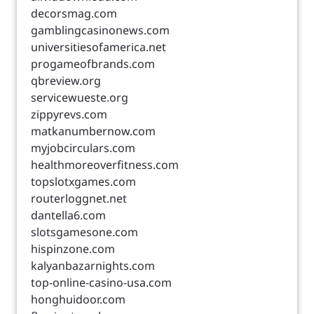
decorsmag.com
gamblingcasinonews.com
universitiesofamerica.net
progameofbrands.com
qbreview.org
servicewueste.org
zippyrevs.com
matkanumbernow.com
myjobcirculars.com
healthmoreoverfitness.com
topslotxgames.com
routerloggnet.net
dantella6.com
slotsgamesone.com
hispinzone.com
kalyanbazarnights.com
top-online-casino-usa.com
honghuidoor.com