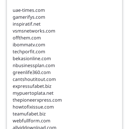
uae-times.com
gamerifys.com
inspiratif.net
vsmsnetworks.com
offthem.com
ibommatv.com
techporfit.com
bekasionline.com
nbusinessplan.com
greenlife360.com
cantshoutitout.com
expressufabet.biz
mypuertoplata.net
thepioneerxpress.com
howtofixissue.com
teamufabet.biz
webfullform.com
allviddownload.com