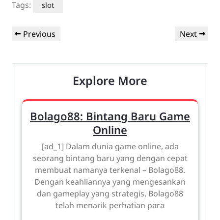
Tags:
slot
Post
Previous
Next
Previous
Next
navigation
Post
Post
Explore More
Bolago88: Bintang Baru Game
Online
[ad_1] Dalam dunia game online, ada
seorang bintang baru yang dengan cepat
membuat namanya terkenal – Bolago88.
Dengan keahliannya yang mengesankan
dan gameplay yang strategis, Bolago88
telah menarik perhatian para