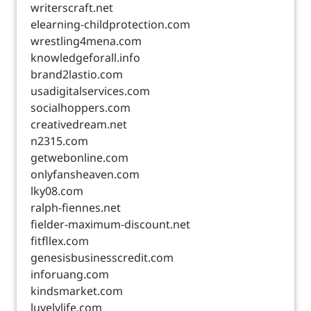
writerscraft.net
elearning-childprotection.com
wrestling4mena.com
knowledgeforall.info
brand2lastio.com
usadigitalservices.com
socialhoppers.com
creativedream.net
n2315.com
getwebonline.com
onlyfansheaven.com
lky08.com
ralph-fiennes.net
fielder-maximum-discount.net
fitfllex.com
genesisbusinesscredit.com
inforuang.com
kindsmarket.com
luvelylife.com