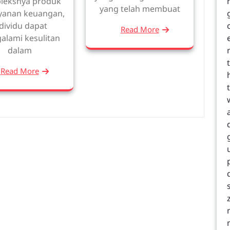
leksnya produk
yang telah membuat
ayanan keuangan,
dividu dapat
Read More
alami kesulitan
dalam
Read More