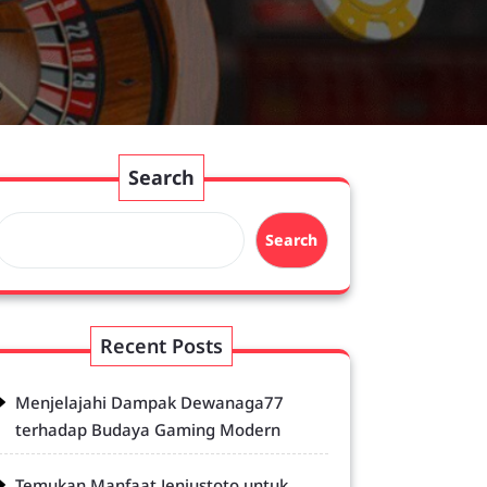
Search
Search
Recent Posts
Menjelajahi Dampak Dewanaga77
terhadap Budaya Gaming Modern
Temukan Manfaat Jeniustoto untuk