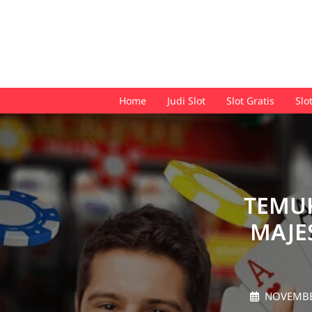
Skip
to
content
Home
Judi Slot
Slot Gratis
Sl
TEMU
MAJE
NOVEMBE