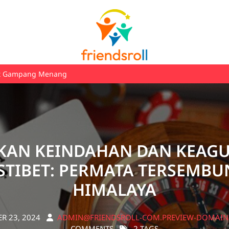
ot Gampang Menang
KAN KEINDAHAN DAN KEAG
STIBET: PERMATA TERSEMBUN
HIMALAYA
R 23, 2024
ADMIN@FRIENDSROLL-COM.PREVIEW-DOMAIN
COMMENTS
2 TAGS