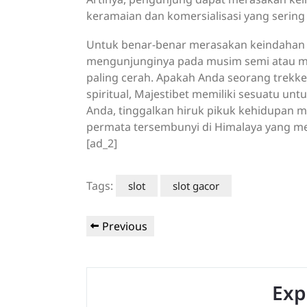
keramaian dan komersialisasi yang sering 
Untuk benar-benar merasakan keindahan d
mengunjunginya pada musim semi atau mu
paling cerah. Apakah Anda seorang trekke
spiritual, Majestibet memiliki sesuatu un
Anda, tinggalkan hiruk pikuk kehidupan m
permata tersembunyi di Himalaya yang m
[ad_2]
Tags:
slot
slot gacor
Post
Previous
Previous
navigation
Post
Exp