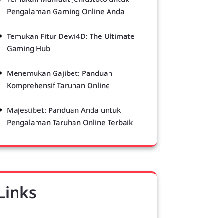
Pengalaman Gaming Online Anda
Temukan Fitur Dewi4D: The Ultimate
Gaming Hub
Menemukan Gajibet: Panduan
Komprehensif Taruhan Online
Majestibet: Panduan Anda untuk
Pengalaman Taruhan Online Terbaik
Links