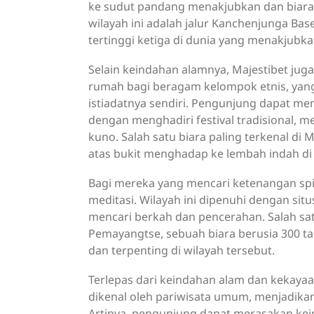
ke sudut pandang menakjubkan dan biara-bia
wilayah ini adalah jalur Kanchenjunga 
tertinggi ketiga di dunia yang menakjubka
Selain keindahan alamnya, Majestibet jug
rumah bagi beragam kelompok etnis, yang 
istiadatnya sendiri. Pengunjung dapat m
dengan menghadiri festival tradisional, m
kuno. Salah satu biara paling terkenal di M
atas bukit menghadap ke lembah indah d
Bagi mereka yang mencari ketenangan spir
meditasi. Wilayah ini dipenuhi dengan sit
mencari berkah dan pencerahan. Salah satu
Pemayangtse, sebuah biara berusia 300 ta
dan terpenting di wilayah tersebut.
Terlepas dari keindahan alam dan kekayaa
dikenal oleh pariwisata umum, menjadikan
Artinya, pengunjung dapat merasakan kei