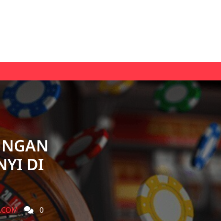
UNGAN
YI DI
.COM
0