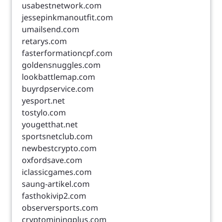
usabestnetwork.com
jessepinkmanoutfit.com
umailsend.com
retarys.com
fasterformationcpf.com
goldensnuggles.com
lookbattlemap.com
buyrdpservice.com
yesport.net
tostylo.com
yougetthat.net
sportsnetclub.com
newbestcrypto.com
oxfordsave.com
iclassicgames.com
saung-artikel.com
fasthokivip2.com
observersports.com
cryptominingplus.com