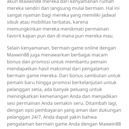
akun Maxwin88 mereka dari kenyamanan rumah
mereka sendiri dan langsung mulai bermain. Hal ini
sangat nyaman bagi mereka yang memiliki jadwal
sibuk atau mobilitas terbatas, karena
memungkinkan mereka menikmati permainan
favorit kapan pun dan di mana pun mereka mau.
Selain kenyamanan, bermain game online dengan
Maxwin88 juga menawarkan berbagai macam
bonus dan promosi untuk membantu pemain
mendapatkan hasil maksimal dari pengalaman
bermain game mereka. Dari bonus sambutan untuk
pemain baru hingga promosi berkelanjutan untuk
pelanggan setia, ada banyak peluang untuk
meningkatkan kemenangan Anda dan menjadikan
sesi permainan Anda semakin seru. Ditambah lagi,
dengan opsi pembayaran yang aman dan dukungan
pelanggan 24/7, Anda dapat yakin bahwa
pengalaman bermain game Anda dengan Maxwin88