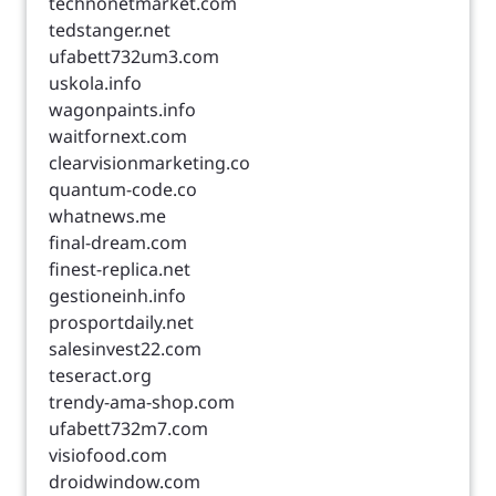
technonetmarket.com
tedstanger.net
ufabett732um3.com
uskola.info
wagonpaints.info
waitfornext.com
clearvisionmarketing.co
quantum-code.co
whatnews.me
final-dream.com
finest-replica.net
gestioneinh.info
prosportdaily.net
salesinvest22.com
teseract.org
trendy-ama-shop.com
ufabett732m7.com
visiofood.com
droidwindow.com