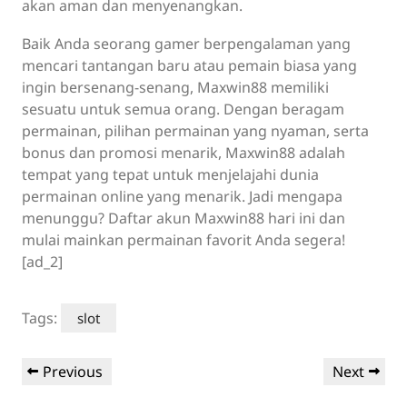
akan aman dan menyenangkan.
Baik Anda seorang gamer berpengalaman yang
mencari tantangan baru atau pemain biasa yang
ingin bersenang-senang, Maxwin88 memiliki
sesuatu untuk semua orang. Dengan beragam
permainan, pilihan permainan yang nyaman, serta
bonus dan promosi menarik, Maxwin88 adalah
tempat yang tepat untuk menjelajahi dunia
permainan online yang menarik. Jadi mengapa
menunggu? Daftar akun Maxwin88 hari ini dan
mulai mainkan permainan favorit Anda segera!
[ad_2]
Tags:
slot
Post
Previous
Next
Previous
Next
navigation
Post
Post