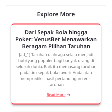
Explore More
Dari Sepak Bola hingga
Poker: VenusBet Menawarkan
Beragam Pilihan Taruhan
[ad_1] Taruhan olahraga selalu menjadi
hobi yang populer bagi banyak orang di
seluruh dunia. Baik itu memasang taruhan
pada tim sepak bola favorit Anda atau
memprediksi hasil pertandingan tenis,
taruhan
Read More