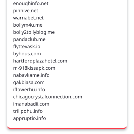
enoughinfo.net
pinhive.net
warnabet.net
bollym4u.me
bolly2tollyblog.me
pandaclub.me
flyttevask.io
byhous.com
hartfordplazahotel.com
m-918kissapk.com
nabavkame.info
gakbiasa.com
iflowerhu.info
chicagocrystalconnection.com
imanabadii.com
trilipohu.info
appruptio.info