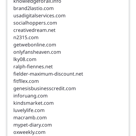
knowledgeforall.info
brand2lastio.com
usadigitalservices.com
socialhoppers.com
creativedream.net
n2315.com
getwebonline.com
onlyfansheaven.com
lky08.com
ralph-fiennes.net
fielder-maximum-discount.net
fitfllex.com
genesisbusinesscredit.com
inforuang.com
kindsmarket.com
luvelylife.com
macramb.com
mypet-diary.com
oxweekly.com