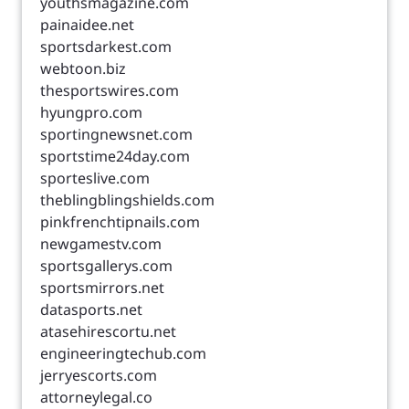
youthsmagazine.com
painaidee.net
sportsdarkest.com
webtoon.biz
thesportswires.com
hyungpro.com
sportingnewsnet.com
sportstime24day.com
sporteslive.com
theblingblingshields.com
pinkfrenchtipnails.com
newgamestv.com
sportsgallerys.com
sportsmirrors.net
datasports.net
atasehirescortu.net
engineeringtechub.com
jerryescorts.com
attorneylegal.co