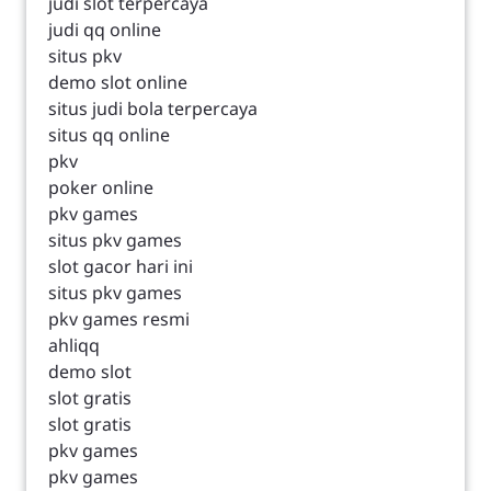
judi slot terpercaya
judi qq online
situs pkv
demo slot online
situs judi bola terpercaya
situs qq online
pkv
poker online
pkv games
situs pkv games
slot gacor hari ini
situs pkv games
pkv games resmi
ahliqq
demo slot
slot gratis
slot gratis
pkv games
pkv games