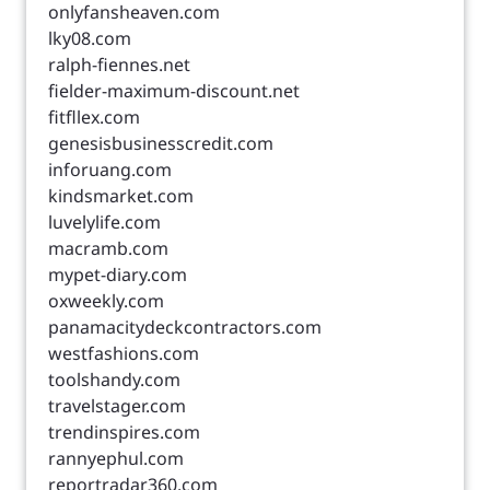
onlyfansheaven.com
lky08.com
ralph-fiennes.net
fielder-maximum-discount.net
fitfllex.com
genesisbusinesscredit.com
inforuang.com
kindsmarket.com
luvelylife.com
macramb.com
mypet-diary.com
oxweekly.com
panamacitydeckcontractors.com
westfashions.com
toolshandy.com
travelstager.com
trendinspires.com
rannyephul.com
reportradar360.com