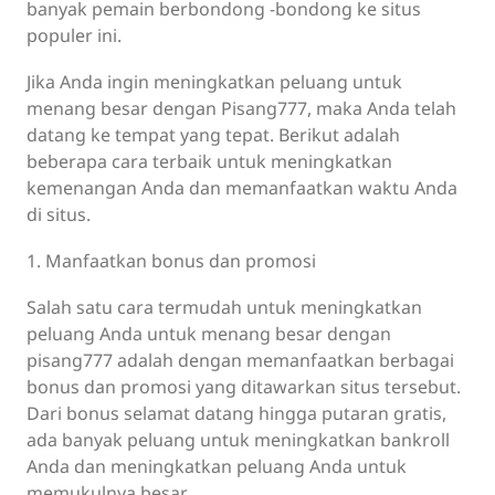
banyak pemain berbondong -bondong ke situs
populer ini.
Jika Anda ingin meningkatkan peluang untuk
menang besar dengan Pisang777, maka Anda telah
datang ke tempat yang tepat. Berikut adalah
beberapa cara terbaik untuk meningkatkan
kemenangan Anda dan memanfaatkan waktu Anda
di situs.
1. Manfaatkan bonus dan promosi
Salah satu cara termudah untuk meningkatkan
peluang Anda untuk menang besar dengan
pisang777 adalah dengan memanfaatkan berbagai
bonus dan promosi yang ditawarkan situs tersebut.
Dari bonus selamat datang hingga putaran gratis,
ada banyak peluang untuk meningkatkan bankroll
Anda dan meningkatkan peluang Anda untuk
memukulnya besar.