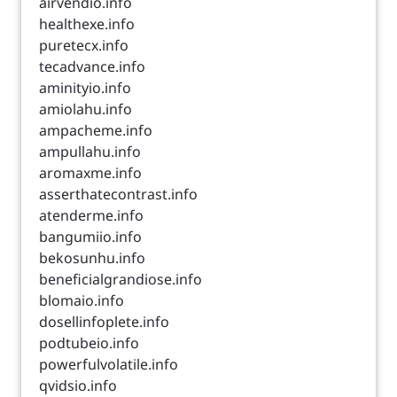
airvendio.info
healthexe.info
puretecx.info
tecadvance.info
aminityio.info
amiolahu.info
ampacheme.info
ampullahu.info
aromaxme.info
asserthatecontrast.info
atenderme.info
bangumiio.info
bekosunhu.info
beneficialgrandiose.info
blomaio.info
dosellinfoplete.info
podtubeio.info
powerfulvolatile.info
qvidsio.info