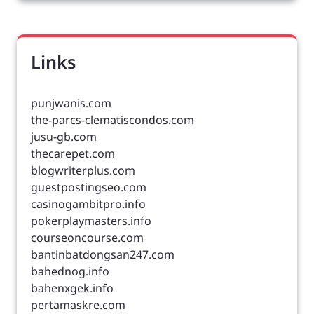
Links
punjwanis.com
the-parcs-clematiscondos.com
jusu-gb.com
thecarepet.com
blogwriterplus.com
guestpostingseo.com
casinogambitpro.info
pokerplaymasters.info
courseoncourse.com
bantinbatdongsan247.com
bahednog.info
bahenxgek.info
pertamaskre.com