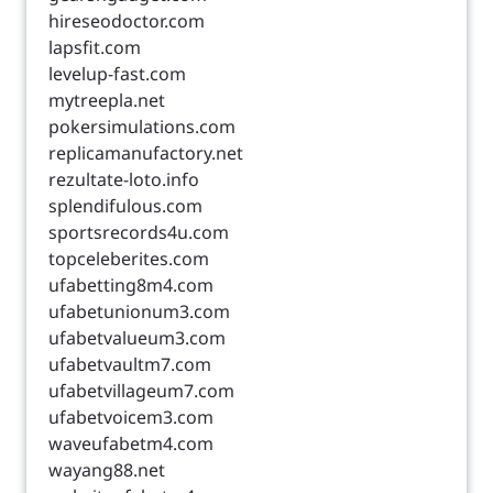
hireseodoctor.com
lapsfit.com
levelup-fast.com
mytreepla.net
pokersimulations.com
replicamanufactory.net
rezultate-loto.info
splendifulous.com
sportsrecords4u.com
topceleberites.com
ufabetting8m4.com
ufabetunionum3.com
ufabetvalueum3.com
ufabetvaultm7.com
ufabetvillageum7.com
ufabetvoicem3.com
waveufabetm4.com
wayang88.net