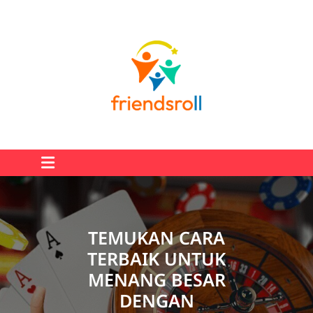
Skip
to
content
TEMUKAN CARA
TERBAIK UNTUK
MENANG BESAR
DENGAN