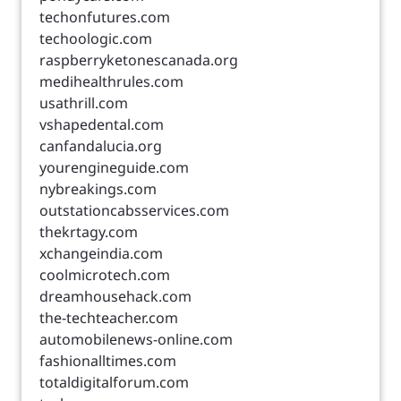
techonfutures.com
techoologic.com
raspberryketonescanada.org
medihealthrules.com
usathrill.com
vshapedental.com
canfandalucia.org
yourengineguide.com
nybreakings.com
outstationcabsservices.com
thekrtagy.com
xchangeindia.com
coolmicrotech.com
dreamhousehack.com
the-techteacher.com
automobilenews-online.com
fashionalltimes.com
totaldigitalforum.com