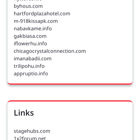
byhous.com
hartfordplazahotel.com
m-918kissapk.com
nabavkame.info
gakbiasa.com
iflowerhu.info
chicagocrystalconnection.com
imanabadii.com
trilipohu.info
appruptio.info
Links
stagehubs.com
1x2forum.net