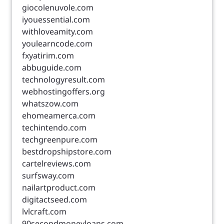
giocolenuvole.com
iyouessential.com
withloveamity.com
youlearncode.com
fxyatirim.com
abbuguide.com
technologyresult.com
webhostingoffers.org
whatszow.com
ehomeamerca.com
techintendo.com
techgreenpure.com
bestdropshipstore.com
cartelreviews.com
surfsway.com
nailartproduct.com
digitactseed.com
lvlcraft.com
90secondmoneyloans.com