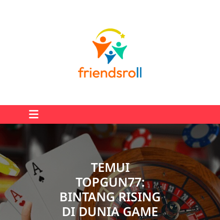
Skip
to
content
TEMUI
TOPGUN77:
BINTANG RISING
DI DUNIA GAME