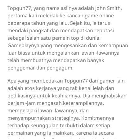
Topgun77, yang nama aslinya adalah John Smith,
pertama kali meledak ke kancah game online
beberapa tahun yang lalu. Sejak itu, ia terus
mendaki pangkat dan mendapatkan reputasi
sebagai salah satu pemain top di dunia.
Gameplaynya yang mengesankan dan kemampuan
luar biasa untuk mengalahkan lawan -lawannya
telah membuatnya mendapatkan banyak
penggemar dan pengagum.
Apa yang membedakan Topgun77 dari gamer lain
adalah etos kerjanya yang tak kenal lelah dan
dedikasinya untuk keahliannya. Dia menghabiskan
berjam -jam mengasah keterampilannya,
mempelajari lawan -lawannya, dan
menyempurnakan strateginya. Komitmennya
terhadap keunggulan terbukti dalam setiap
permainan yang ia mainkan, karena ia secara