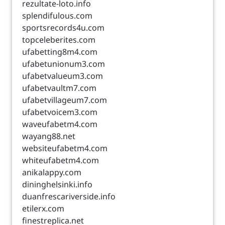
rezultate-loto.info
splendifulous.com
sportsrecords4u.com
topceleberites.com
ufabetting8m4.com
ufabetunionum3.com
ufabetvalueum3.com
ufabetvaultm7.com
ufabetvillageum7.com
ufabetvoicem3.com
waveufabetm4.com
wayang88.net
websiteufabetm4.com
whiteufabetm4.com
anikalappy.com
dininghelsinki.info
duanfrescariverside.info
etilerx.com
finestreplica.net