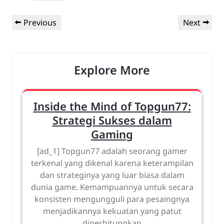
Post
Previous
Next
Previous
Next
navigation
Post
Post
Explore More
Inside the Mind of Topgun77:
Strategi Sukses dalam
Gaming
[ad_1] Topgun77 adalah seorang gamer
terkenal yang dikenal karena keterampilan
dan strateginya yang luar biasa dalam
dunia game. Kemampuannya untuk secara
konsisten mengungguli para pesaingnya
menjadikannya kekuatan yang patut
diperhitungkan