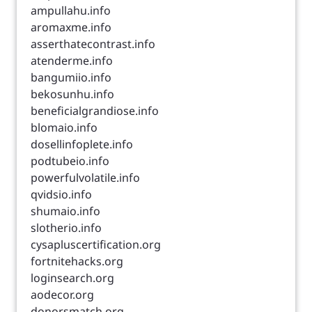
ampullahu.info
aromaxme.info
asserthatecontrast.info
atenderme.info
bangumiio.info
bekosunhu.info
beneficialgrandiose.info
blomaio.info
dosellinfoplete.info
podtubeio.info
powerfulvolatile.info
qvidsio.info
shumaio.info
slotherio.info
cysapluscertification.org
fortnitehacks.org
loginsearch.org
aodecor.org
donorsmatch.org