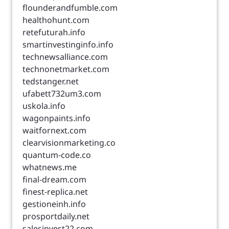
flounderandfumble.com
healthohunt.com
retefuturah.info
smartinvestinginfo.info
technewsalliance.com
technonetmarket.com
tedstanger.net
ufabett732um3.com
uskola.info
wagonpaints.info
waitfornext.com
clearvisionmarketing.co
quantum-code.co
whatnews.me
final-dream.com
finest-replica.net
gestioneinh.info
prosportdaily.net
salesinvest22.com