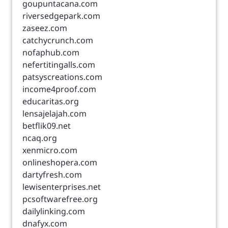
goupuntacana.com
riversedgepark.com
zaseez.com
catchycrunch.com
nofaphub.com
nefertitingalls.com
patsyscreations.com
income4proof.com
educaritas.org
lensajelajah.com
betflik09.net
ncaq.org
xenmicro.com
onlineshopera.com
dartyfresh.com
lewisenterprises.net
pcsoftwarefree.org
dailylinking.com
dnafyx.com