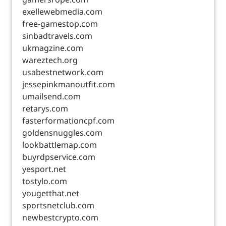
exellewebmedia.com
free-gamestop.com
sinbadtravels.com
ukmagzine.com
wareztech.org
usabestnetwork.com
jessepinkmanoutfit.com
umailsend.com
retarys.com
fasterformationcpf.com
goldensnuggles.com
lookbattlemap.com
buyrdpservice.com
yesport.net
tostylo.com
yougetthat.net
sportsnetclub.com
newbestcrypto.com