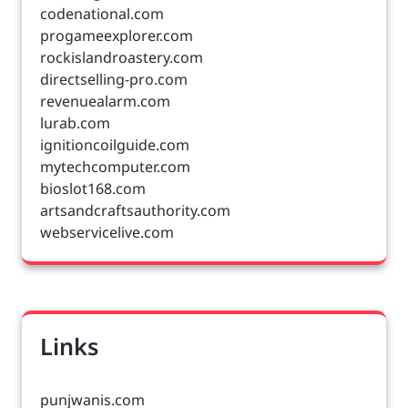
codenational.com
progameexplorer.com
rockislandroastery.com
directselling-pro.com
revenuealarm.com
lurab.com
ignitioncoilguide.com
mytechcomputer.com
bioslot168.com
artsandcraftsauthority.com
webservicelive.com
Links
punjwanis.com