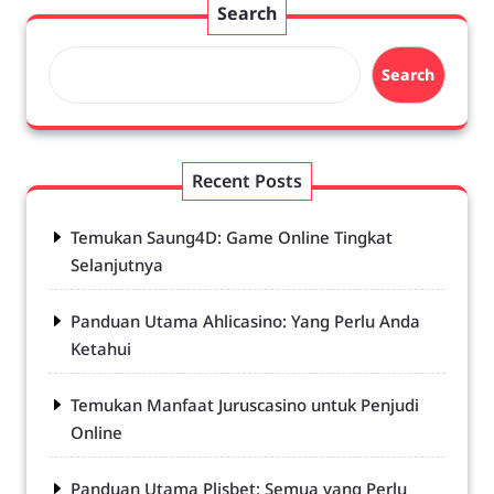
Search
Search
Recent Posts
Temukan Saung4D: Game Online Tingkat
Selanjutnya
Panduan Utama Ahlicasino: Yang Perlu Anda
Ketahui
Temukan Manfaat Juruscasino untuk Penjudi
Online
Panduan Utama Plisbet: Semua yang Perlu