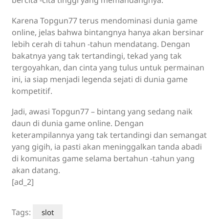
Karena Topgun77 terus mendominasi dunia game
online, jelas bahwa bintangnya hanya akan bersinar
lebih cerah di tahun -tahun mendatang. Dengan
bakatnya yang tak tertandingi, tekad yang tak
tergoyahkan, dan cinta yang tulus untuk permainan
ini, ia siap menjadi legenda sejati di dunia game
kompetitif.
Jadi, awasi Topgun77 – bintang yang sedang naik
daun di dunia game online. Dengan
keterampilannya yang tak tertandingi dan semangat
yang gigih, ia pasti akan meninggalkan tanda abadi
di komunitas game selama bertahun -tahun yang
akan datang.
[ad_2]
Tags:
slot