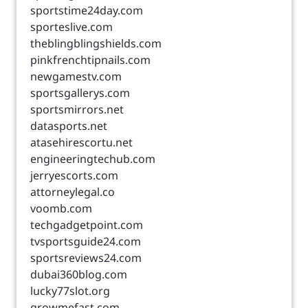
sportstime24day.com
sporteslive.com
theblingblingshields.com
pinkfrenchtipnails.com
newgamestv.com
sportsgallerys.com
sportsmirrors.net
datasports.net
atasehirescortu.net
engineeringtechub.com
jerryescorts.com
attorneylegal.co
voomb.com
techgadgetpoint.com
tvsportsguide24.com
sportsreviews24.com
dubai360blog.com
lucky77slot.org
growmefast.com