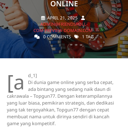
ONLINE
APRIL 21, 2025
ADMIN@FRIENDSROLL-
COM.PREVIEW-DOMAIN.COM
0 COMMENTS
1 TAG
[a
d_1]
Di dunia game online yang serba cepat,
ada bintang yang sedang naik daun di
cakrawala – Topgun77. Dengan keterampilannya
yang luar biasa, pemikiran strategis, dan dedikasi
yang tak tergoyahkan, Topgun77 dengan cepat
membuat nama untuk dirinya sendiri di kancah
game yang kompetitif.