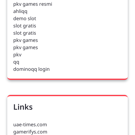
pkv games resmi
ahliqq
demo slot
slot gratis
slot gratis
pkv games
pkv games
pkv
qq
dominoqq login
Links
uae-times.com
gamerifys.com