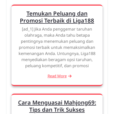
Temukan Peluang dan
Promosi Terbaik di Liga188
[ad_1] Jika Anda penggemar taruhan
olahraga, maka Anda tahu betapa
pentingnya menemukan peluang dan
promosi terbaik untuk memaksimalkan
kemenangan Anda. Untungnya, Liga188
menyediakan beragam opsi taruhan,
peluang kompetitif, dan promosi
Read More
Cara Menguasai Mahjong69:
Tips dan Trik Sukses