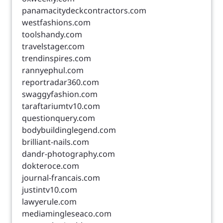
panamacitydeckcontractors.com
westfashions.com
toolshandy.com
travelstager.com
trendinspires.com
rannyephul.com
reportradar360.com
swaggyfashion.com
taraftariumtv10.com
questionquery.com
bodybuildinglegend.com
brilliant-nails.com
dandr-photography.com
dokteroce.com
journal-francais.com
justintv10.com
lawyerule.com
mediamingleseaco.com