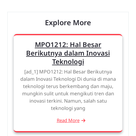
navigation
Post
Post
Explore More
MPO1212: Hal Besar
Berikutnya dalam Inovasi
Teknologi
[ad_1] MPO1212: Hal Besar Berikutnya
dalam Inovasi Teknologi Di dunia di mana
teknologi terus berkembang dan maju,
mungkin sulit untuk mengikuti tren dan
inovasi terkini. Namun, salah satu
teknologi yang
Read More