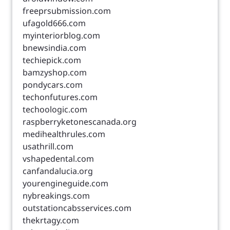
freeprsubmission.com
ufagold666.com
myinteriorblog.com
bnewsindia.com
techiepick.com
bamzyshop.com
pondycars.com
techonfutures.com
techoologic.com
raspberryketonescanada.org
medihealthrules.com
usathrill.com
vshapedental.com
canfandalucia.org
yourengineguide.com
nybreakings.com
outstationcabsservices.com
thekrtagy.com