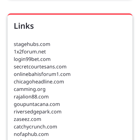
Links
stagehubs.com
1x2forum.net
login99bet.com
secretcourtesans.com
onlinebahisforum1.com
chicagoheadline.com
camming.org
rajalion88.com
goupuntacana.com
riversedgepark.com
zaseez.com
catchycrunch.com
nofaphub.com