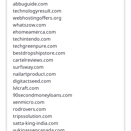
abbuguide.com
technologyresult.com
webhostingoffers.org
whatszow.com
ehomeamerca.com
techintendo.com
techgreenpure.com
bestdropshipstore.com
cartelreviews.com
surfsway.com
nailartproduct.com
digitactseed.com
lvlcraft.com
90secondmoneyloans.com
xenmicro.com
rodrovers.com
tripssolution.com
satta-king-india.com
yukigassencanada.com