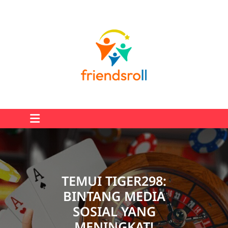
Skip
to
content
TEMUI TIGER298:
BINTANG MEDIA
SOSIAL YANG
MENINGKAT!