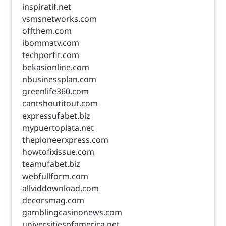
inspiratif.net
vsmsnetworks.com
offthem.com
ibommatv.com
techporfit.com
bekasionline.com
nbusinessplan.com
greenlife360.com
cantshoutitout.com
expressufabet.biz
mypuertoplata.net
thepioneerxpress.com
howtofixissue.com
teamufabet.biz
webfullform.com
allviddownload.com
decorsmag.com
gamblingcasinonews.com
universitiesofamerica.net