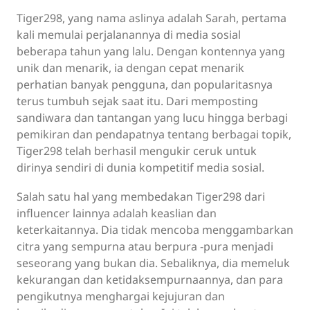
Tiger298, yang nama aslinya adalah Sarah, pertama
kali memulai perjalanannya di media sosial
beberapa tahun yang lalu. Dengan kontennya yang
unik dan menarik, ia dengan cepat menarik
perhatian banyak pengguna, dan popularitasnya
terus tumbuh sejak saat itu. Dari memposting
sandiwara dan tantangan yang lucu hingga berbagi
pemikiran dan pendapatnya tentang berbagai topik,
Tiger298 telah berhasil mengukir ceruk untuk
dirinya sendiri di dunia kompetitif media sosial.
Salah satu hal yang membedakan Tiger298 dari
influencer lainnya adalah keaslian dan
keterkaitannya. Dia tidak mencoba menggambarkan
citra yang sempurna atau berpura -pura menjadi
seseorang yang bukan dia. Sebaliknya, dia memeluk
kekurangan dan ketidaksempurnaannya, dan para
pengikutnya menghargai kejujuran dan