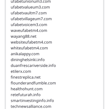
ufabetunionum3.com
ufabetvalueum3.com
ufabetvaultm7.com
ufabetvillageum7.com
ufabetvoicem3.com
waveufabetm4.com
wayang88.net
websiteufabetm4.com
whiteufabetm4.com
anikalappy.com
dininghelsinki.info
duanfrescariverside.info
etilerx.com
finestreplica.net
flounderandfumble.com
healthohunt.com
retefuturah.info
smartinvestinginfo.info
technewsalliance.com