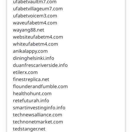
ufabetvaultm7.com
ufabetvillageum7.com
ufabetvoicem3.com
waveufabetm4.com
wayang88.net
websiteufabetm4.com
whiteufabetm4.com
anikalappy.com
dininghelsinki.info
duanfrescariverside.info
etilerx.com
finestreplica.net
flounderandfumble.com
healthohunt.com
retefuturah.info
smartinvestinginfo.info
technewsalliance.com
technonetmarket.com
tedstanger.net