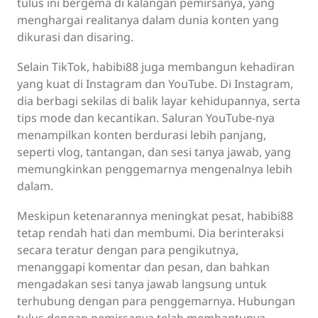
tulus ini bergema di kalangan pemirsanya, yang
menghargai realitanya dalam dunia konten yang
dikurasi dan disaring.
Selain TikTok, habibi88 juga membangun kehadiran
yang kuat di Instagram dan YouTube. Di Instagram,
dia berbagi sekilas di balik layar kehidupannya, serta
tips mode dan kecantikan. Saluran YouTube-nya
menampilkan konten berdurasi lebih panjang,
seperti vlog, tantangan, dan sesi tanya jawab, yang
memungkinkan penggemarnya mengenalnya lebih
dalam.
Meskipun ketenarannya meningkat pesat, habibi88
tetap rendah hati dan membumi. Dia berinteraksi
secara teratur dengan para pengikutnya,
menanggapi komentar dan pesan, dan bahkan
mengadakan sesi tanya jawab langsung untuk
terhubung dengan para penggemarnya. Hubungan
tulus dengan pemirsanya telah membantunya