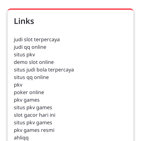
Links
judi slot terpercaya
judi qq online
situs pkv
demo slot online
situs judi bola terpercaya
situs qq online
pkv
poker online
pkv games
situs pkv games
slot gacor hari ini
situs pkv games
pkv games resmi
ahliqq