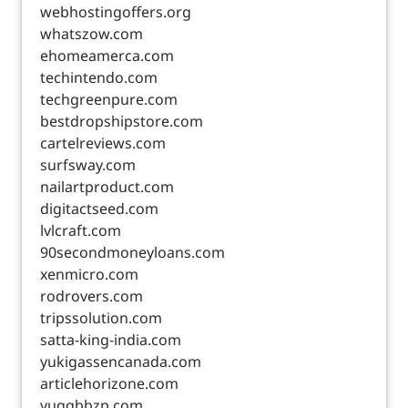
webhostingoffers.org
whatszow.com
ehomeamerca.com
techintendo.com
techgreenpure.com
bestdropshipstore.com
cartelreviews.com
surfsway.com
nailartproduct.com
digitactseed.com
lvlcraft.com
90secondmoneyloans.com
xenmicro.com
rodrovers.com
tripssolution.com
satta-king-india.com
yukigassencanada.com
articlehorizone.com
yuqqbbzp.com