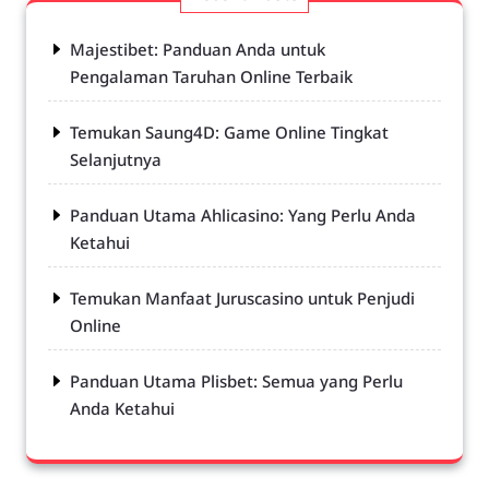
Majestibet: Panduan Anda untuk
Pengalaman Taruhan Online Terbaik
Temukan Saung4D: Game Online Tingkat
Selanjutnya
Panduan Utama Ahlicasino: Yang Perlu Anda
Ketahui
Temukan Manfaat Juruscasino untuk Penjudi
Online
Panduan Utama Plisbet: Semua yang Perlu
Anda Ketahui