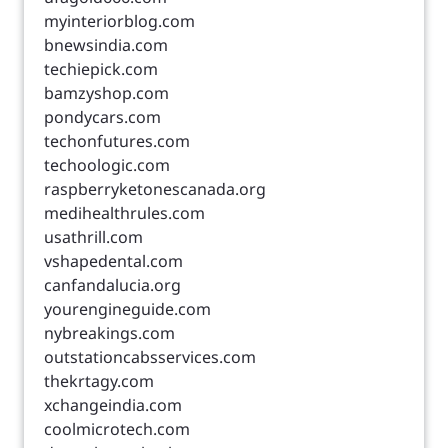
myinteriorblog.com
bnewsindia.com
techiepick.com
bamzyshop.com
pondycars.com
techonfutures.com
techoologic.com
raspberryketonescanada.org
medihealthrules.com
usathrill.com
vshapedental.com
canfandalucia.org
yourengineguide.com
nybreakings.com
outstationcabsservices.com
thekrtagy.com
xchangeindia.com
coolmicrotech.com