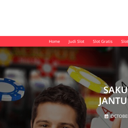
Skip
to
content
Home
Judi Slot
Slot Gratis
Sl
SAKU
JANTU
OCTOBER