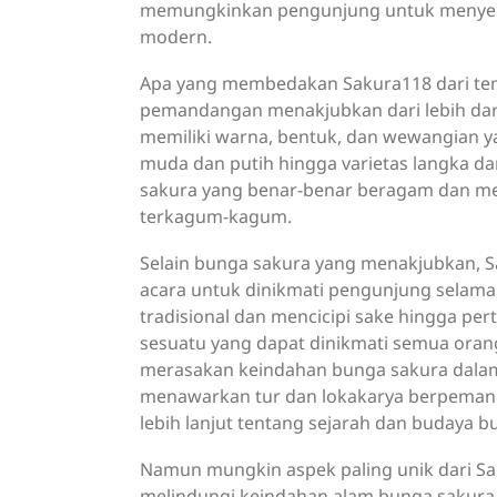
memungkinkan pengunjung untuk menyel
modern.
Apa yang membedakan Sakura118 dari tem
pemandangan menakjubkan dari lebih dari
memiliki warna, bentuk, dan wewangian y
muda dan putih hingga varietas langka d
sakura yang benar-benar beragam dan 
terkagum-kagum.
Selain bunga sakura yang menakjubkan, S
acara untuk dinikmati pengunjung selama
tradisional dan mencicipi sake hingga per
sesuatu yang dapat dinikmati semua orang
merasakan keindahan bunga sakura dalam 
menawarkan tur dan lokakarya berpema
lebih lanjut tentang sejarah dan budaya b
Namun mungkin aspek paling unik dari Sa
melindungi keindahan alam bunga sakura 