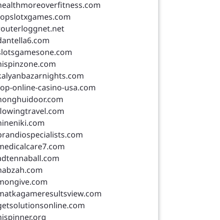
healthmoreoverfitness.com
topslotxgames.com
routerloggnet.net
dantella6.com
slotsgamesone.com
hispinzone.com
kalyanbazarnights.com
top-online-casino-usa.com
honghuidoor.com
flowingtravel.com
nineniki.com
brandiospecialists.com
medicalcare7.com
adtennaball.com
nabzah.com
mongive.com
matkagameresultsview.com
getsolutionsonline.com
hispinner.org