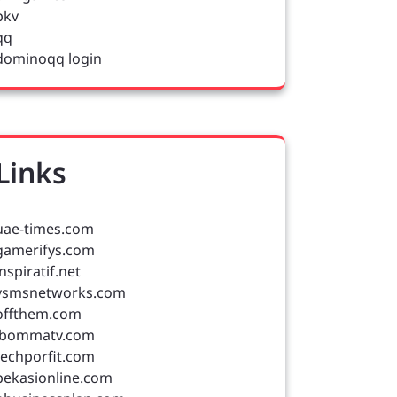
pkv
qq
dominoqq login
Links
uae-times.com
gamerifys.com
inspiratif.net
vsmsnetworks.com
offthem.com
ibommatv.com
techporfit.com
bekasionline.com