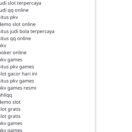
judi slot terpercaya
judi qq online
situs pkv
demo slot online
situs judi bola terpercaya
situs qq online
pkv
poker online
pkv games
situs pkv games
slot gacor hari ini
situs pkv games
pkv games resmi
ahliqq
demo slot
slot gratis
slot gratis
pkv games
pkv games