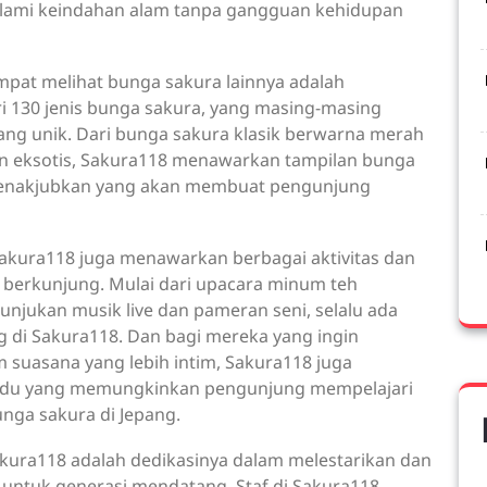
ami keindahan alam tanpa gangguan kehidupan
pat melihat bunga sakura lainnya adalah
 130 jenis bunga sakura, yang masing-masing
ang unik. Dari bunga sakura klasik berwarna merah
an eksotis, Sakura118 menawarkan tampilan bunga
menakjubkan yang akan membuat pengunjung
akura118 juga menawarkan berbagai aktivitas dan
 berkunjung. Mulai dari upacara minum teh
tunjukan musik live dan pameran seni, selalu ada
 di Sakura118. Dan bagi mereka yang ingin
suasana yang lebih intim, Sakura118 juga
ndu yang memungkinkan pengunjung mempelajari
unga sakura di Jepang.
kura118 adalah dedikasinya dalam melestarikan dan
untuk generasi mendatang. Staf di Sakura118