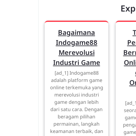
Exp
Bagaimana
Indogame88
Pe
Merevolusi
Ber
Industri Game
Onl
[ad_1] Indogame88
adalah platform game
O
online terkemuka yang
merevolusi industri
game dengan lebih
[ad_
dari satu cara. Dengan
seor
beragam pilihan
game
permainan, langkah
peng
keamanan terbaik, dan
game 