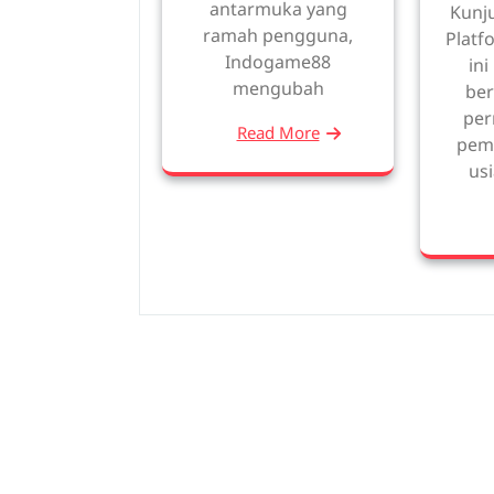
antarmuka yang
Kunj
ramah pengguna,
Platf
Indogame88
in
mengubah
be
per
Read More
pema
usi