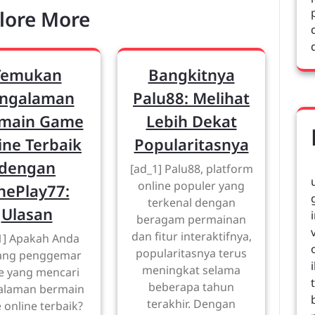
lore More
Temukan
Bangkitnya
ngalaman
Palu88: Melihat
main Game
Lebih Dekat
ine Terbaik
Popularitasnya
dengan
[ad_1] Palu88, platform
online populer yang
nePlay77:
terkenal dengan
Ulasan
beragam permainan
dan fitur interaktifnya,
1] Apakah Anda
popularitasnya terus
ang penggemar
meningkat selama
 yang mencari
beberapa tahun
alaman bermain
terakhir. Dengan
online terbaik?