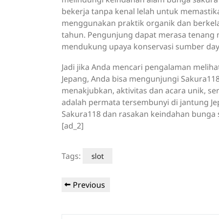
bekerja tanpa kenal lelah untuk memastik
menggunakan praktik organik dan berkel
tahun. Pengunjung dapat merasa tenang
mendukung upaya konservasi sumber daya
Jadi jika Anda mencari pengalaman meliha
Jepang, Anda bisa mengunjungi Sakura1
menakjubkan, aktivitas dan acara unik, s
adalah permata tersembunyi di jantung Je
Sakura118 dan rasakan keindahan bunga 
[ad_2]
Tags:
slot
Post
Previous
Previous
navigation
Post