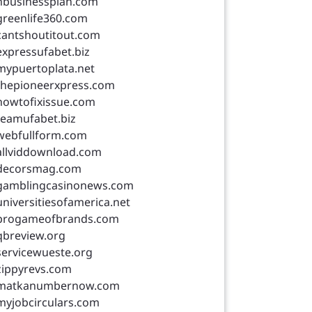
nbusinessplan.com
greenlife360.com
cantshoutitout.com
expressufabet.biz
mypuertoplata.net
thepioneerxpress.com
howtofixissue.com
teamufabet.biz
webfullform.com
allviddownload.com
decorsmag.com
gamblingcasinonews.com
universitiesofamerica.net
progameofbrands.com
qbreview.org
servicewueste.org
zippyrevs.com
matkanumbernow.com
myjobcirculars.com