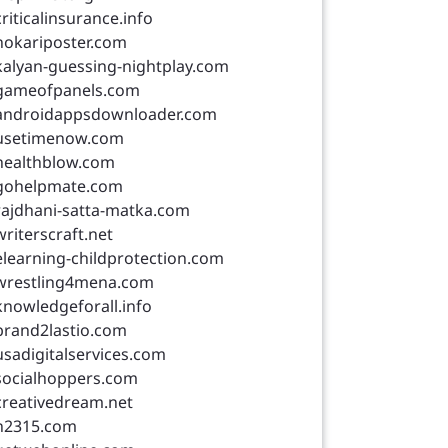
criticalinsurance.info
nokariposter.com
kalyan-guessing-nightplay.com
gameofpanels.com
androidappsdownloader.com
usetimenow.com
healthblow.com
gohelpmate.com
rajdhani-satta-matka.com
writerscraft.net
elearning-childprotection.com
wrestling4mena.com
knowledgeforall.info
brand2lastio.com
usadigitalservices.com
socialhoppers.com
creativedream.net
n2315.com