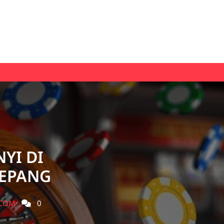
YI DI
JEPANG
.COM
0