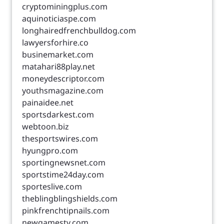
cryptominingplus.com
aquinoticiaspe.com
longhairedfrenchbulldog.com
lawyersforhire.co
businemarket.com
matahari88play.net
moneydescriptor.com
youthsmagazine.com
painaidee.net
sportsdarkest.com
webtoon.biz
thesportswires.com
hyungpro.com
sportingnewsnet.com
sportstime24day.com
sporteslive.com
theblingblingshields.com
pinkfrenchtipnails.com
newgamestv.com