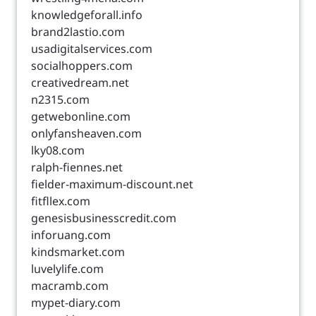
knowledgeforall.info
brand2lastio.com
usadigitalservices.com
socialhoppers.com
creativedream.net
n2315.com
getwebonline.com
onlyfansheaven.com
lky08.com
ralph-fiennes.net
fielder-maximum-discount.net
fitfllex.com
genesisbusinesscredit.com
inforuang.com
kindsmarket.com
luvelylife.com
macramb.com
mypet-diary.com