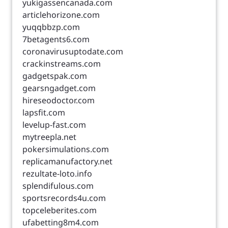
yukigassencanada.com
articlehorizone.com
yuqqbbzp.com
7betagents6.com
coronavirusuptodate.com
crackinstreams.com
gadgetspak.com
gearsngadget.com
hireseodoctor.com
lapsfit.com
levelup-fast.com
mytreepla.net
pokersimulations.com
replicamanufactory.net
rezultate-loto.info
splendifulous.com
sportsrecords4u.com
topceleberites.com
ufabetting8m4.com