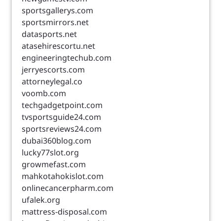
sportsgallerys.com
sportsmirrors.net
datasports.net
atasehirescortu.net
engineeringtechub.com
jerryescorts.com
attorneylegal.co
voomb.com
techgadgetpoint.com
tvsportsguide24.com
sportsreviews24.com
dubai360blog.com
lucky77slot.org
growmefast.com
mahkotahokislot.com
onlinecancerpharm.com
ufalek.org
mattress-disposal.com