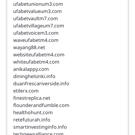
ufabetunionum3.com
ufabetvalueum3.com
ufabetvaultm7.com
ufabetvillageum7.com
ufabetvoicem3.com
waveufabetm4.com
wayang88.net
websiteufabetm4.com
whiteufabetm4.com
anikalappy.com
dininghelsinki.info
duanfrescariverside.info
etilerx.com
finestreplica.net
flounderandfumble.com
healthohunt.com
retefuturah.info
smartinvestinginfo.info
technewsalliance.com