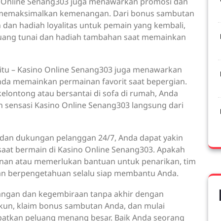
no Online Senang303 juga menawarkan promosi dan
memaksimalkan kemenangan. Dari bonus sambutan
dan hadiah loyalitas untuk pemain yang kembali,
uang tunai dan hadiah tambahan saat memainkan
itu – Kasino Online Senang303 juga menawarkan
da memainkan permainan favorit saat bepergian.
elontong atau bersantai di sofa di rumah, Anda
sensasi Kasino Online Senang303 langsung dari
an dukungan pelanggan 24/7, Anda dapat yakin
saat bermain di Kasino Online Senang303. Apakah
inan atau memerlukan bantuan untuk penarikan, tim
n berpengetahuan selalu siap membantu Anda.
ngan dan kegembiraan tanpa akhir dengan
 akun, klaim bonus sambutan Anda, dan mulai
atkan peluang menang besar. Baik Anda seorang