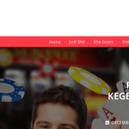
Skip
to
content
Home
Judi Slot
Slot Gratis
Sl
KEG
DECEMBE