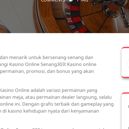
 dan menarik untuk bersenang-senang dan
ngi Kasino Online Senang303! Kasino online
permainan, promosi, dan bonus yang akan
 Kasino Online adalah variasi permainan yang
ainan meja, atau permainan dealer langsung, selalu
online ini. Dengan grafis terbaik dan gameplay yang
n di kasino kehidupan nyata dari kenyamanan