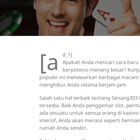
[a
d_1]
Apakah Anda mencari cara baru
berpotensi menang besar? Kunju
populer ini menawarkan berbagai macam 
menghibur Anda selama berjam-jam.
Salah satu hal terbaik tentang Senang303
tersedia. Baik Anda penggemar slot, perm
ada sesuatu untuk semua orang di kasino 
imersif, Anda akan merasa seperti bermai
rumah Anda sendiri.