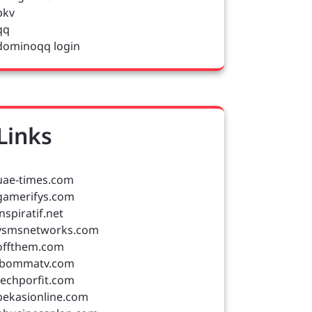
pkv
qq
dominoqq login
Links
uae-times.com
gamerifys.com
inspiratif.net
vsmsnetworks.com
offthem.com
ibommatv.com
techporfit.com
bekasionline.com