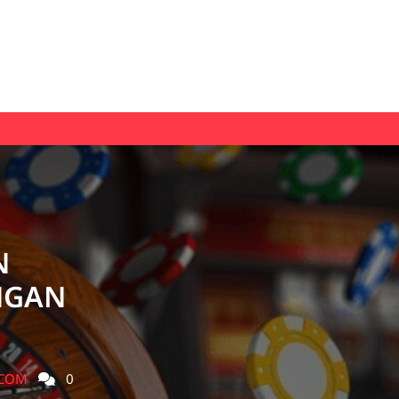
N
NGAN
.COM
0