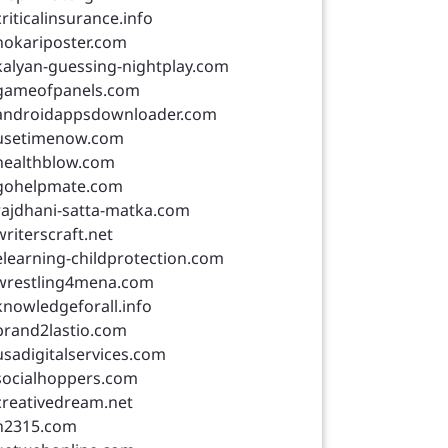
criticalinsurance.info
nokariposter.com
kalyan-guessing-nightplay.com
gameofpanels.com
androidappsdownloader.com
usetimenow.com
healthblow.com
gohelpmate.com
rajdhani-satta-matka.com
writerscraft.net
elearning-childprotection.com
wrestling4mena.com
knowledgeforall.info
brand2lastio.com
usadigitalservices.com
socialhoppers.com
creativedream.net
n2315.com