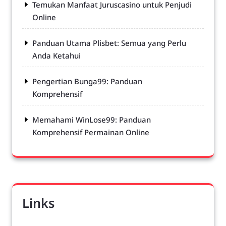
Temukan Manfaat Juruscasino untuk Penjudi
Online
Panduan Utama Plisbet: Semua yang Perlu
Anda Ketahui
Pengertian Bunga99: Panduan
Komprehensif
Memahami WinLose99: Panduan
Komprehensif Permainan Online
Links