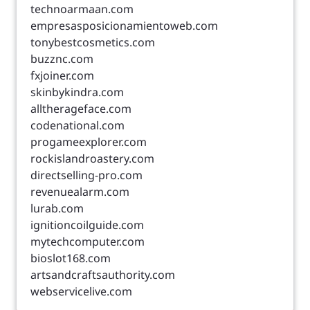
technoarmaan.com
empresasposicionamientoweb.com
tonybestcosmetics.com
buzznc.com
fxjoiner.com
skinbykindra.com
alltherageface.com
codenational.com
progameexplorer.com
rockislandroastery.com
directselling-pro.com
revenuealarm.com
lurab.com
ignitioncoilguide.com
mytechcomputer.com
bioslot168.com
artsandcraftsauthority.com
webservicelive.com