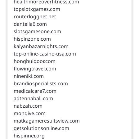
healthmoreoverfitness.com
topslotxgames.com
routerloggnet.net
dantella6.com
slotsgamesone.com
hispinzone.com
kalyanbazarnights.com
top-online-casino-usa.com
honghuidoor.com
flowingtravel.com
nineniki.com
brandiospecialists.com
medicalcare7.com
adtennaball.com
nabzah.com
mongive.com
matkagameresultsview.com
getsolutionsonline.com
hispinner.org