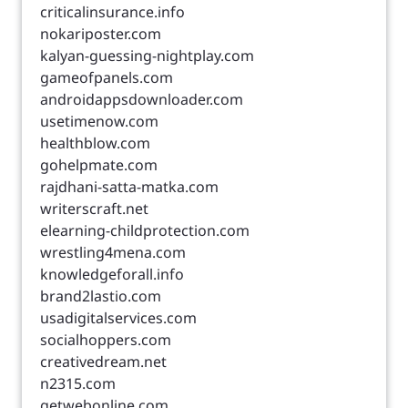
criticalinsurance.info
nokariposter.com
kalyan-guessing-nightplay.com
gameofpanels.com
androidappsdownloader.com
usetimenow.com
healthblow.com
gohelpmate.com
rajdhani-satta-matka.com
writerscraft.net
elearning-childprotection.com
wrestling4mena.com
knowledgeforall.info
brand2lastio.com
usadigitalservices.com
socialhoppers.com
creativedream.net
n2315.com
getwebonline.com