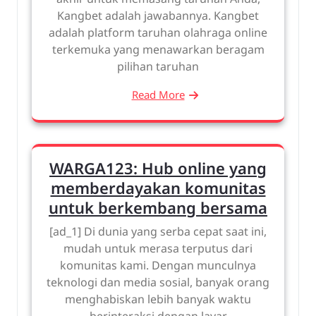
Kangbet adalah jawabannya. Kangbet
adalah platform taruhan olahraga online
terkemuka yang menawarkan beragam
pilihan taruhan
Read More
WARGA123: Hub online yang
memberdayakan komunitas
untuk berkembang bersama
[ad_1] Di dunia yang serba cepat saat ini,
mudah untuk merasa terputus dari
komunitas kami. Dengan munculnya
teknologi dan media sosial, banyak orang
menghabiskan lebih banyak waktu
berinteraksi dengan layar