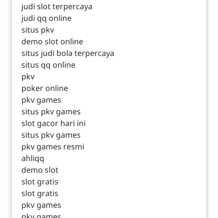
judi slot terpercaya
judi qq online
situs pkv
demo slot online
situs judi bola terpercaya
situs qq online
pkv
poker online
pkv games
situs pkv games
slot gacor hari ini
situs pkv games
pkv games resmi
ahliqq
demo slot
slot gratis
slot gratis
pkv games
pkv games