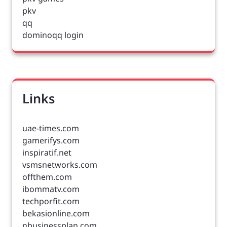
pkv
qq
dominoqq login
Links
uae-times.com
gamerifys.com
inspiratif.net
vsmsnetworks.com
offthem.com
ibommatv.com
techporfit.com
bekasionline.com
nbusinessplan.com