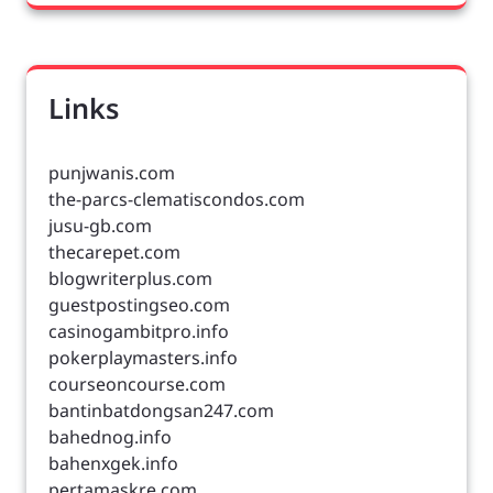
Links
punjwanis.com
the-parcs-clematiscondos.com
jusu-gb.com
thecarepet.com
blogwriterplus.com
guestpostingseo.com
casinogambitpro.info
pokerplaymasters.info
courseoncourse.com
bantinbatdongsan247.com
bahednog.info
bahenxgek.info
pertamaskre.com