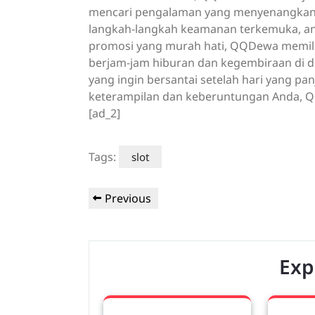
mencari pengalaman yang menyenangkan 
langkah-langkah keamanan terkemuka, a
promosi yang murah hati, QQDewa memil
berjam-jam hiburan dan kegembiraan di d
yang ingin bersantai setelah hari yang pa
keterampilan dan keberuntungan Anda, Q
[ad_2]
Tags:
slot
Post
Previous
Previous
navigation
Post
Exp