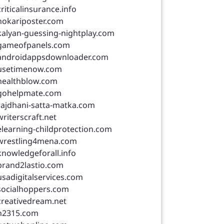
criticalinsurance.info
nokariposter.com
kalyan-guessing-nightplay.com
gameofpanels.com
androidappsdownloader.com
usetimenow.com
healthblow.com
gohelpmate.com
rajdhani-satta-matka.com
writerscraft.net
elearning-childprotection.com
wrestling4mena.com
knowledgeforall.info
brand2lastio.com
usadigitalservices.com
socialhoppers.com
creativedream.net
n2315.com