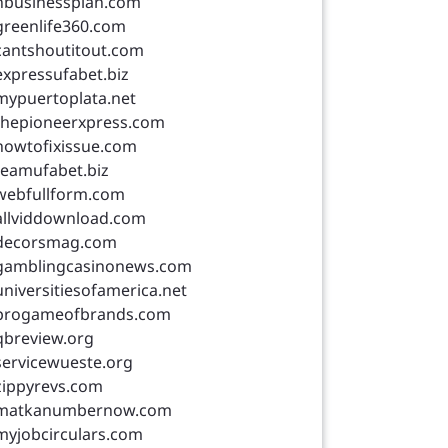
nbusinessplan.com
greenlife360.com
cantshoutitout.com
expressufabet.biz
mypuertoplata.net
thepioneerxpress.com
howtofixissue.com
teamufabet.biz
webfullform.com
allviddownload.com
decorsmag.com
gamblingcasinonews.com
universitiesofamerica.net
progameofbrands.com
qbreview.org
servicewueste.org
zippyrevs.com
matkanumbernow.com
myjobcirculars.com