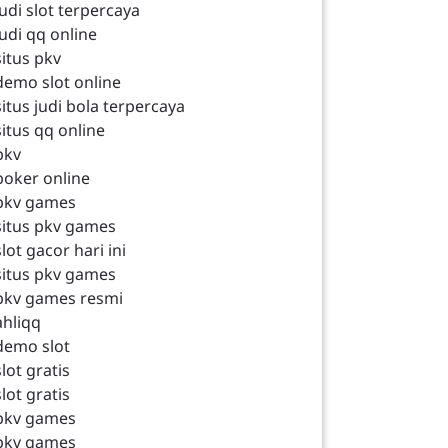
judi slot terpercaya
judi qq online
situs pkv
demo slot online
situs judi bola terpercaya
situs qq online
pkv
poker online
pkv games
situs pkv games
slot gacor hari ini
situs pkv games
pkv games resmi
ahliqq
demo slot
slot gratis
slot gratis
pkv games
pkv games