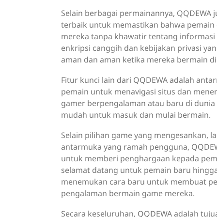
Selain berbagai permainannya, QQDEWA 
terbaik untuk memastikan bahwa pemain
mereka tanpa khawatir tentang informasi
enkripsi canggih dan kebijakan privasi y
aman dan aman ketika mereka bermain d
Fitur kunci lain dari QQDEWA adalah a
pemain untuk menavigasi situs dan mene
gamer berpengalaman atau baru di dunia
mudah untuk masuk dan mulai bermain.
Selain pilihan game yang mengesankan, 
antarmuka yang ramah pengguna, QQDEW
untuk memberi penghargaan kepada pemai
selamat datang untuk pemain baru hingg
menemukan cara baru untuk membuat pema
pengalaman bermain game mereka.
Secara keseluruhan, QQDEWA adalah tuju