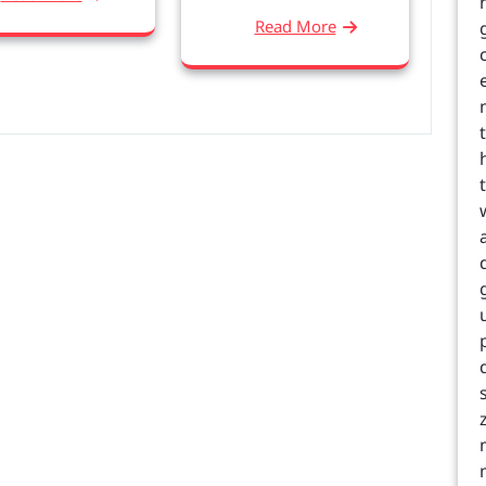
Read More