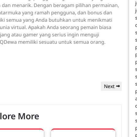
dan menarik. Dengan beragam pilihan permainan,
ntarmuka yang ramah pengguna, dan bonus dan
iki semua yang Anda butuhkan untuk menikmati
unia virtual. Apakah Anda seorang pemain biasa
njang atau gamer yang serius ingin menguji
QDewa memiliki sesuatu untuk semua orang.
Next
Next
Post
lore More