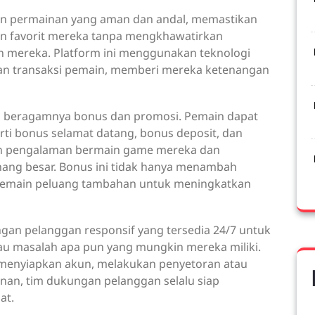
gan permainan yang aman dan andal, memastikan
n favorit mereka tanpa mengkhawatirkan
n mereka. Platform ini menggunakan teknologi
dan transaksi pemain, memberi mereka ketenangan
lah beragamnya bonus dan promosi. Pemain dapat
i bonus selamat datang, bonus deposit, dan
an pengalaman bermain game mereka dan
ng besar. Bonus ini tidak hanya menambah
 pemain peluang tambahan untuk meningkatkan
gan pelanggan responsif yang tersedia 24/7 untuk
 masalah apa pun yang mungkin mereka miliki.
menyiapkan akun, melakukan penyetoran atau
an, tim dukungan pelanggan selalu siap
at.