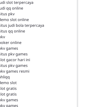
judi slot terpercaya
judi qq online
situs pkv
demo slot online
situs judi bola terpercaya
situs qq online
pkv
poker online
pkv games
situs pkv games
slot gacor hari ini
situs pkv games
pkv games resmi
ahliqq
demo slot
slot gratis
slot gratis
pkv games
pkv games