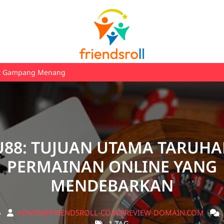
ot Gampang Menang
88: TUJUAN UTAMA TARUH
PERMAINAN ONLINE YANG
MENDEBARKAN
6
ADMIN@FRIENDSROLL-COM.PREVIEW-DOMAIN.COM
1 TAG