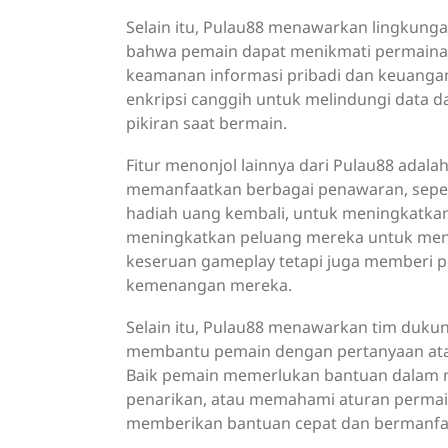
Selain itu, Pulau88 menawarkan lingkun
bahwa pemain dapat menikmati permaina
keamanan informasi pribadi dan keuanga
enkripsi canggih untuk melindungi data 
pikiran saat bermain.
Fitur menonjol lainnya dari Pulau88 ada
memanfaatkan berbagai penawaran, sepert
hadiah uang kembali, untuk meningkatk
meningkatkan peluang mereka untuk mena
keseruan gameplay tetapi juga memberi
kemenangan mereka.
Selain itu, Pulau88 menawarkan tim dukun
membantu pemain dengan pertanyaan atau
Baik pemain memerlukan bantuan dalam 
penarikan, atau memahami aturan permain
memberikan bantuan cepat dan bermanfa