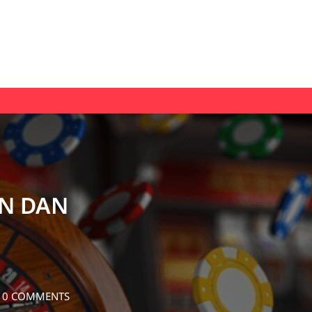
AN DAN
0 COMMENTS