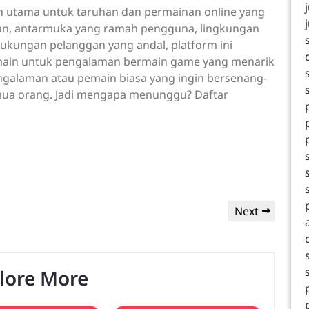
an utama untuk taruhan dan permainan online yang
n, antarmuka yang ramah pengguna, lingkungan
ukungan pelanggan yang andal, platform ini
ain untuk pengalaman bermain game yang menarik
ngalaman atau pemain biasa yang ingin bersenang-
mua orang. Jadi mengapa menunggu? Daftar
Next
Next
Post
lore More