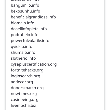
bangumiio.info
bekosunhu.info
beneficialgrandiose.info
blomaio.info
dosellinfoplete.info
podtubeio.info
powerfulvolatile.info
qvidsio.info
shumaio.info
slotherio.info
cysapluscertification.org
fortnitehacks.org
loginsearch.org
aodecor.org
donorsmatch.org
nowtimes.org
casinoeing.org
livemocha.biz