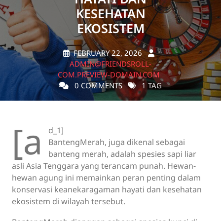
KESEHATAN
EKOSISTEM
FEBRUARY 22, 2026
ADMIN@FRIENDSROLL-
COM.PREVIEW-DOMAIN.COM
0 COMMENTS
1 TAG
[a
d_1]
BantengMerah, juga dikenal sebagai
banteng merah, adalah spesies sapi liar
asli Asia Tenggara yang terancam punah. Hewan-
hewan agung ini memainkan peran penting dalam
konservasi keanekaragaman hayati dan kesehatan
ekosistem di wilayah tersebut.