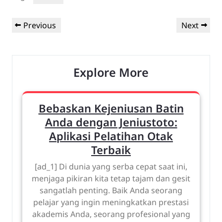
Post
Previous
Next
Previous
Next
navigation
Post
Post
Explore More
Bebaskan Kejeniusan Batin
Anda dengan Jeniustoto:
Aplikasi Pelatihan Otak
Terbaik
[ad_1] Di dunia yang serba cepat saat ini,
menjaga pikiran kita tetap tajam dan gesit
sangatlah penting. Baik Anda seorang
pelajar yang ingin meningkatkan prestasi
akademis Anda, seorang profesional yang