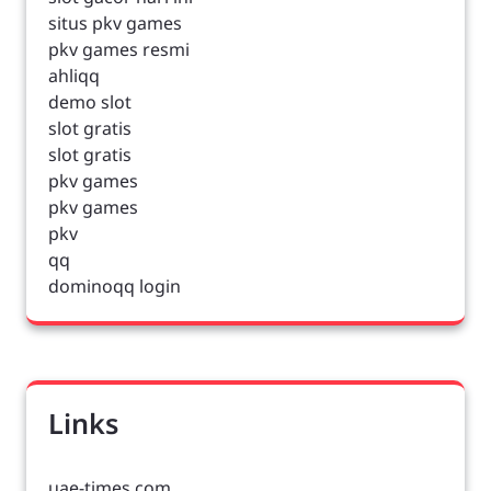
situs pkv games
pkv games resmi
ahliqq
demo slot
slot gratis
slot gratis
pkv games
pkv games
pkv
qq
dominoqq login
Links
uae-times.com