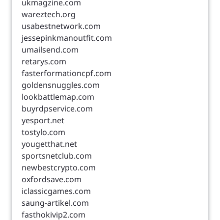
ukmagzine.com
wareztech.org
usabestnetwork.com
jessepinkmanoutfit.com
umailsend.com
retarys.com
fasterformationcpf.com
goldensnuggles.com
lookbattlemap.com
buyrdpservice.com
yesport.net
tostylo.com
yougetthat.net
sportsnetclub.com
newbestcrypto.com
oxfordsave.com
iclassicgames.com
saung-artikel.com
fasthokivip2.com