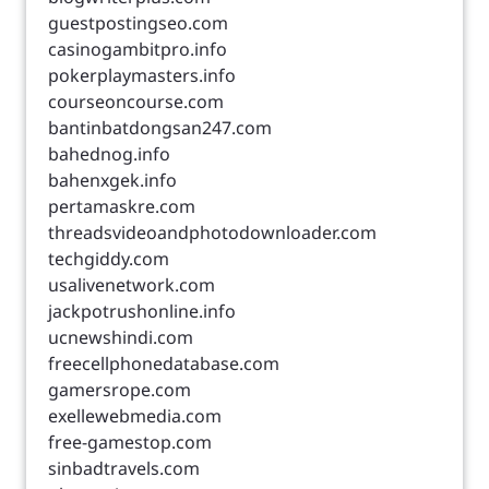
guestpostingseo.com
casinogambitpro.info
pokerplaymasters.info
courseoncourse.com
bantinbatdongsan247.com
bahednog.info
bahenxgek.info
pertamaskre.com
threadsvideoandphotodownloader.com
techgiddy.com
usalivenetwork.com
jackpotrushonline.info
ucnewshindi.com
freecellphonedatabase.com
gamersrope.com
exellewebmedia.com
free-gamestop.com
sinbadtravels.com