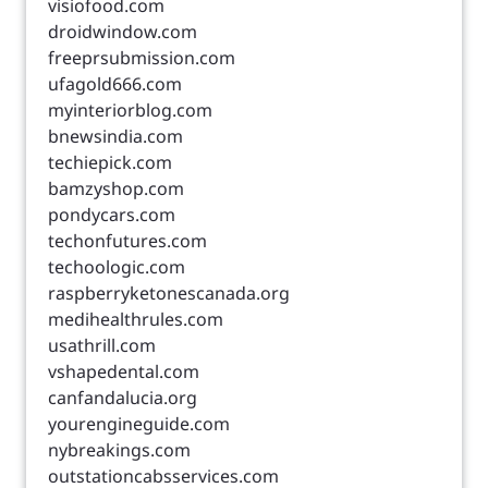
visiofood.com
droidwindow.com
freeprsubmission.com
ufagold666.com
myinteriorblog.com
bnewsindia.com
techiepick.com
bamzyshop.com
pondycars.com
techonfutures.com
techoologic.com
raspberryketonescanada.org
medihealthrules.com
usathrill.com
vshapedental.com
canfandalucia.org
yourengineguide.com
nybreakings.com
outstationcabsservices.com