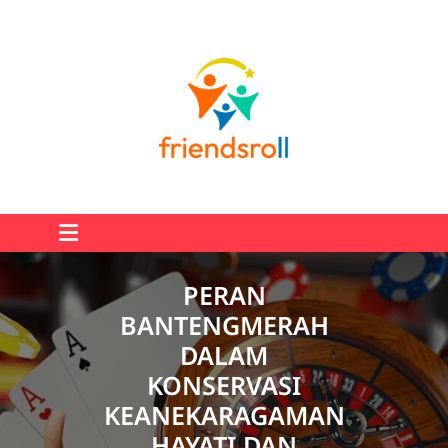
Skip
to
content
PERAN
BANTENGMERAH
DALAM
KONSERVASI
KEANEKARAGAMAN
HAYATI DAN