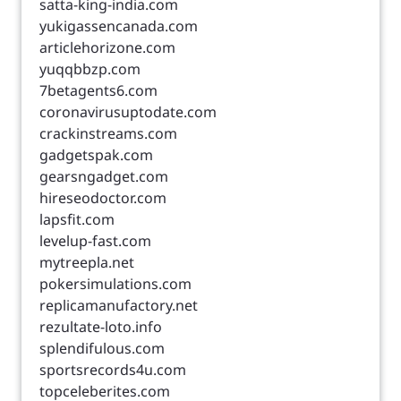
satta-king-india.com
yukigassencanada.com
articlehorizone.com
yuqqbbzp.com
7betagents6.com
coronavirusuptodate.com
crackinstreams.com
gadgetspak.com
gearsngadget.com
hireseodoctor.com
lapsfit.com
levelup-fast.com
mytreepla.net
pokersimulations.com
replicamanufactory.net
rezultate-loto.info
splendifulous.com
sportsrecords4u.com
topceleberites.com