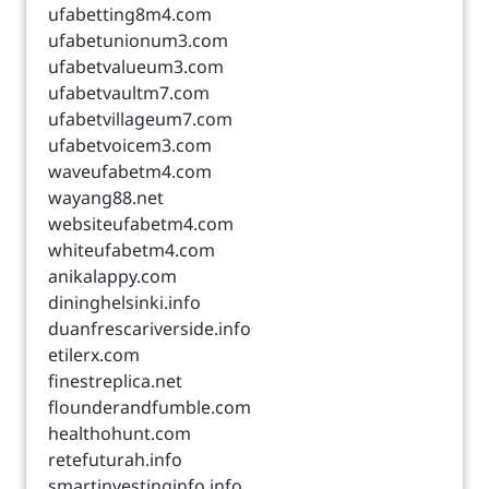
ufabetting8m4.com
ufabetunionum3.com
ufabetvalueum3.com
ufabetvaultm7.com
ufabetvillageum7.com
ufabetvoicem3.com
waveufabetm4.com
wayang88.net
websiteufabetm4.com
whiteufabetm4.com
anikalappy.com
dininghelsinki.info
duanfrescariverside.info
etilerx.com
finestreplica.net
flounderandfumble.com
healthohunt.com
retefuturah.info
smartinvestinginfo.info