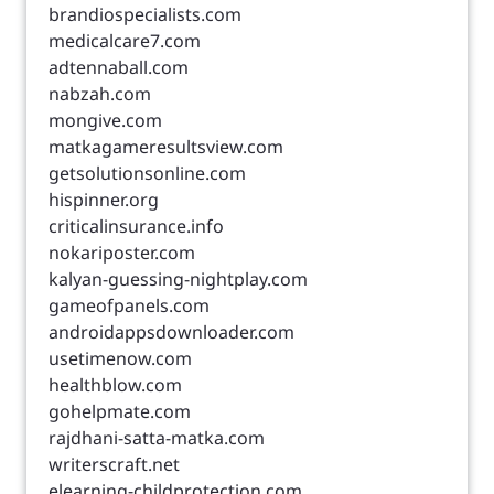
brandiospecialists.com
medicalcare7.com
adtennaball.com
nabzah.com
mongive.com
matkagameresultsview.com
getsolutionsonline.com
hispinner.org
criticalinsurance.info
nokariposter.com
kalyan-guessing-nightplay.com
gameofpanels.com
androidappsdownloader.com
usetimenow.com
healthblow.com
gohelpmate.com
rajdhani-satta-matka.com
writerscraft.net
elearning-childprotection.com