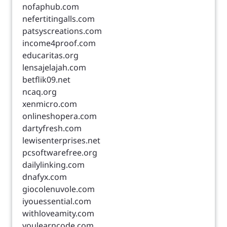
nofaphub.com
nefertitingalls.com
patsyscreations.com
income4proof.com
educaritas.org
lensajelajah.com
betflik09.net
ncaq.org
xenmicro.com
onlineshopera.com
dartyfresh.com
lewisenterprises.net
pcsoftwarefree.org
dailylinking.com
dnafyx.com
giocolenuvole.com
iyouessential.com
withloveamity.com
youlearncode.com