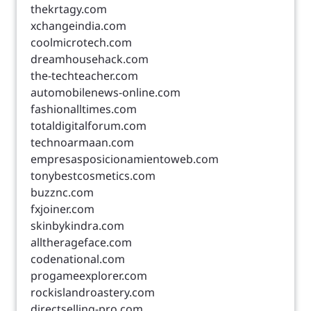
thekrtagy.com
xchangeindia.com
coolmicrotech.com
dreamhousehack.com
the-techteacher.com
automobilenews-online.com
fashionalltimes.com
totaldigitalforum.com
technoarmaan.com
empresasposicionamientoweb.com
tonybestcosmetics.com
buzznc.com
fxjoiner.com
skinbykindra.com
alltherageface.com
codenational.com
progameexplorer.com
rockislandroastery.com
directselling-pro.com