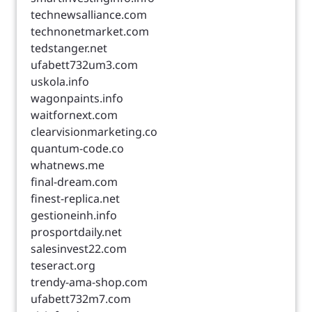
technewsalliance.com
technonetmarket.com
tedstanger.net
ufabett732um3.com
uskola.info
wagonpaints.info
waitfornext.com
clearvisionmarketing.co
quantum-code.co
whatnews.me
final-dream.com
finest-replica.net
gestioneinh.info
prosportdaily.net
salesinvest22.com
teseract.org
trendy-ama-shop.com
ufabett732m7.com