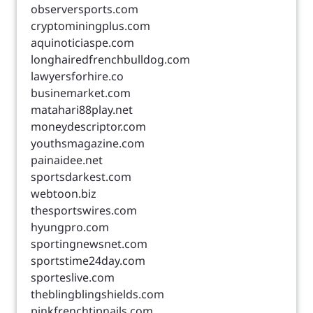
observersports.com
cryptominingplus.com
aquinoticiaspe.com
longhairedfrenchbulldog.com
lawyersforhire.co
businemarket.com
matahari88play.net
moneydescriptor.com
youthsmagazine.com
painaidee.net
sportsdarkest.com
webtoon.biz
thesportswires.com
hyungpro.com
sportingnewsnet.com
sportstime24day.com
sporteslive.com
theblingblingshields.com
pinkfrenchtipnails.com