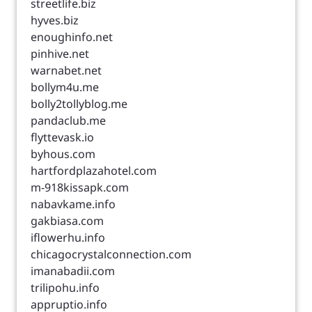
streetlife.biz
hyves.biz
enoughinfo.net
pinhive.net
warnabet.net
bollym4u.me
bolly2tollyblog.me
pandaclub.me
flyttevask.io
byhous.com
hartfordplazahotel.com
m-918kissapk.com
nabavkame.info
gakbiasa.com
iflowerhu.info
chicagocrystalconnection.com
imanabadii.com
trilipohu.info
appruptio.info