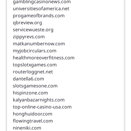
gamblingcasinonews.com
universitiesofamerica.net
progameofbrands.com
qbreview.org
servicewueste.org
zippyrevs.com
matkanumbernow.com
myjobcirculars.com
healthmoreoverfitness.com
topslotxgames.com
routerloggnet.net
dantella6.com
slotsgamesone.com
hispinzone.com
kalyanbazarnights.com
top-online-casino-usa.com
honghuidoor.com
flowingtravel.com
nineniki.com