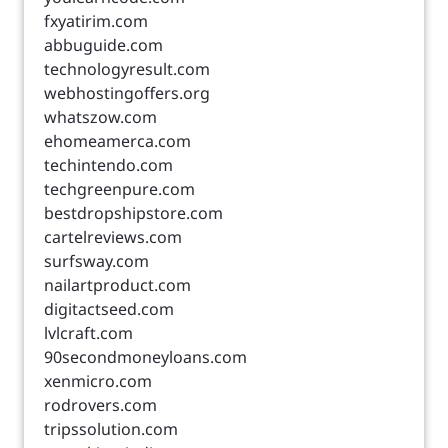
fxyatirim.com
abbuguide.com
technologyresult.com
webhostingoffers.org
whatszow.com
ehomeamerca.com
techintendo.com
techgreenpure.com
bestdropshipstore.com
cartelreviews.com
surfsway.com
nailartproduct.com
digitactseed.com
lvlcraft.com
90secondmoneyloans.com
xenmicro.com
rodrovers.com
tripssolution.com