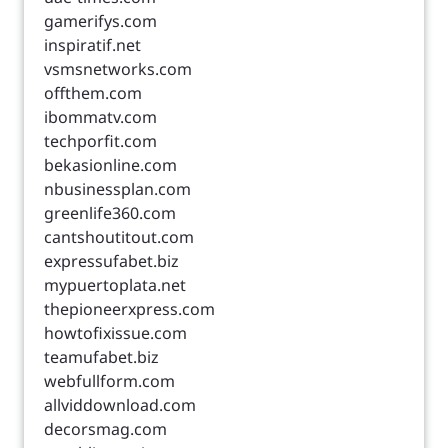
gamerifys.com
inspiratif.net
vsmsnetworks.com
offthem.com
ibommatv.com
techporfit.com
bekasionline.com
nbusinessplan.com
greenlife360.com
cantshoutitout.com
expressufabet.biz
mypuertoplata.net
thepioneerxpress.com
howtofixissue.com
teamufabet.biz
webfullform.com
allviddownload.com
decorsmag.com