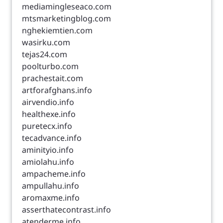
mediamingleseaco.com
mtsmarketingblog.com
nghekiemtien.com
wasirku.com
tejas24.com
poolturbo.com
prachestait.com
artforafghans.info
airvendio.info
healthexe.info
puretecx.info
tecadvance.info
aminityio.info
amiolahu.info
ampacheme.info
ampullahu.info
aromaxme.info
asserthatecontrast.info
atenderme.info