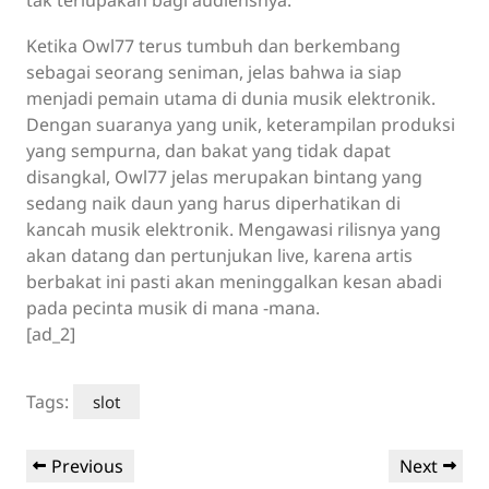
Ketika Owl77 terus tumbuh dan berkembang
sebagai seorang seniman, jelas bahwa ia siap
menjadi pemain utama di dunia musik elektronik.
Dengan suaranya yang unik, keterampilan produksi
yang sempurna, dan bakat yang tidak dapat
disangkal, Owl77 jelas merupakan bintang yang
sedang naik daun yang harus diperhatikan di
kancah musik elektronik. Mengawasi rilisnya yang
akan datang dan pertunjukan live, karena artis
berbakat ini pasti akan meninggalkan kesan abadi
pada pecinta musik di mana -mana.
[ad_2]
Tags:
slot
Post
Previous
Next
Previous
Next