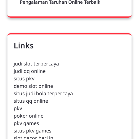
Pengalaman Taruhan Online Terbaik
Links
judi slot terpercaya
judi qq online
situs pkv
demo slot online
situs judi bola terpercaya
situs qq online
pkv
poker online
pkv games
situs pkv games
slot gacor hari ini