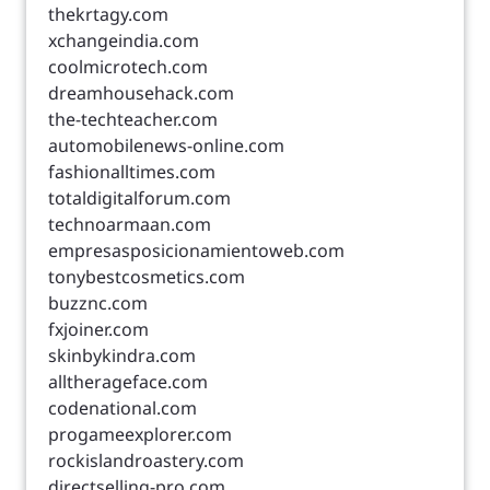
thekrtagy.com
xchangeindia.com
coolmicrotech.com
dreamhousehack.com
the-techteacher.com
automobilenews-online.com
fashionalltimes.com
totaldigitalforum.com
technoarmaan.com
empresasposicionamientoweb.com
tonybestcosmetics.com
buzznc.com
fxjoiner.com
skinbykindra.com
alltherageface.com
codenational.com
progameexplorer.com
rockislandroastery.com
directselling-pro.com