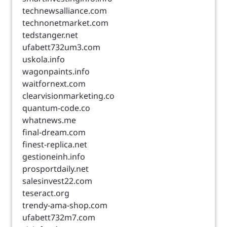
technewsalliance.com
technonetmarket.com
tedstanger.net
ufabett732um3.com
uskola.info
wagonpaints.info
waitfornext.com
clearvisionmarketing.co
quantum-code.co
whatnews.me
final-dream.com
finest-replica.net
gestioneinh.info
prosportdaily.net
salesinvest22.com
teseract.org
trendy-ama-shop.com
ufabett732m7.com