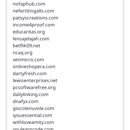
nofaphub.com
nefertitingalls.com
patsyscreations.com
income4proof.com
educaritas.org
lensajelajah.com
betflik09.net
ncaq.org
xenmicro.com
onlineshopera.com
dartyfresh.com
lewisenterprises.net
pcsoftwarefree.org
dailylinking.com
dnafyx.com
giocolenuvole.com
iyouessential.com
withloveamity.com
youlearncode.com