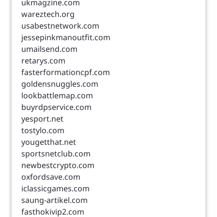
ukmagzine.com
wareztech.org
usabestnetwork.com
jessepinkmanoutfit.com
umailsend.com
retarys.com
fasterformationcpf.com
goldensnuggles.com
lookbattlemap.com
buyrdpservice.com
yesport.net
tostylo.com
yougetthat.net
sportsnetclub.com
newbestcrypto.com
oxfordsave.com
iclassicgames.com
saung-artikel.com
fasthokivip2.com