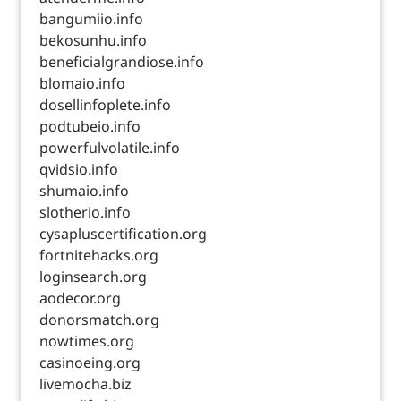
bangumiio.info
bekosunhu.info
beneficialgrandiose.info
blomaio.info
dosellinfoplete.info
podtubeio.info
powerfulvolatile.info
qvidsio.info
shumaio.info
slotherio.info
cysapluscertification.org
fortnitehacks.org
loginsearch.org
aodecor.org
donorsmatch.org
nowtimes.org
casinoeing.org
livemocha.biz