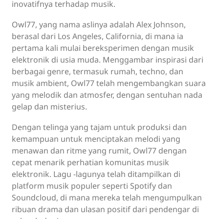
inovatifnya terhadap musik.
Owl77, yang nama aslinya adalah Alex Johnson,
berasal dari Los Angeles, California, di mana ia
pertama kali mulai bereksperimen dengan musik
elektronik di usia muda. Menggambar inspirasi dari
berbagai genre, termasuk rumah, techno, dan
musik ambient, Owl77 telah mengembangkan suara
yang melodik dan atmosfer, dengan sentuhan nada
gelap dan misterius.
Dengan telinga yang tajam untuk produksi dan
kemampuan untuk menciptakan melodi yang
menawan dan ritme yang rumit, Owl77 dengan
cepat menarik perhatian komunitas musik
elektronik. Lagu -lagunya telah ditampilkan di
platform musik populer seperti Spotify dan
Soundcloud, di mana mereka telah mengumpulkan
ribuan drama dan ulasan positif dari pendengar di