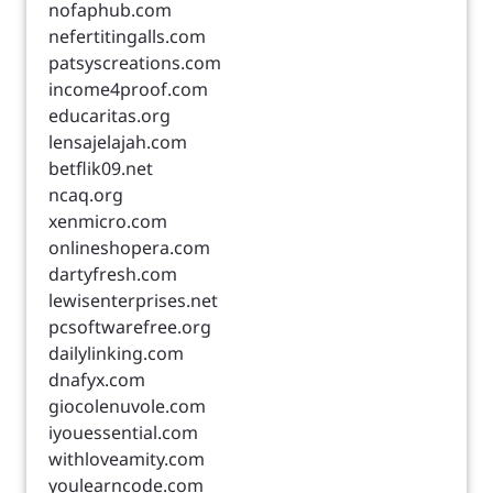
nofaphub.com
nefertitingalls.com
patsyscreations.com
income4proof.com
educaritas.org
lensajelajah.com
betflik09.net
ncaq.org
xenmicro.com
onlineshopera.com
dartyfresh.com
lewisenterprises.net
pcsoftwarefree.org
dailylinking.com
dnafyx.com
giocolenuvole.com
iyouessential.com
withloveamity.com
youlearncode.com