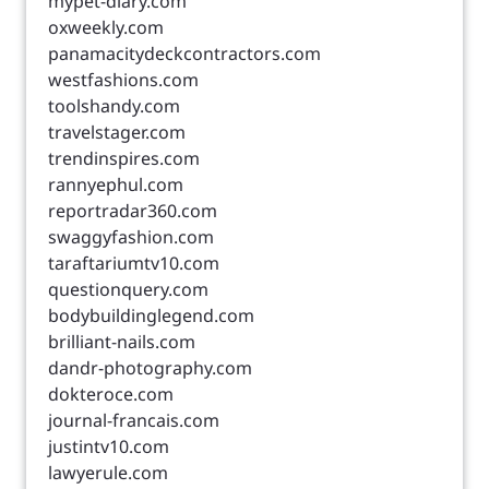
mypet-diary.com
oxweekly.com
panamacitydeckcontractors.com
westfashions.com
toolshandy.com
travelstager.com
trendinspires.com
rannyephul.com
reportradar360.com
swaggyfashion.com
taraftariumtv10.com
questionquery.com
bodybuildinglegend.com
brilliant-nails.com
dandr-photography.com
dokteroce.com
journal-francais.com
justintv10.com
lawyerule.com