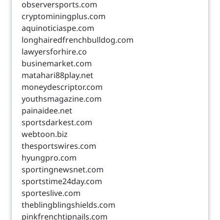
observersports.com
cryptominingplus.com
aquinoticiaspe.com
longhairedfrenchbulldog.com
lawyersforhire.co
businemarket.com
matahari88play.net
moneydescriptor.com
youthsmagazine.com
painaidee.net
sportsdarkest.com
webtoon.biz
thesportswires.com
hyungpro.com
sportingnewsnet.com
sportstime24day.com
sporteslive.com
theblingblingshields.com
pinkfrenchtipnails.com