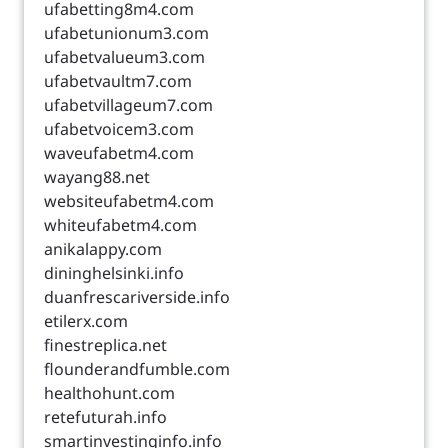
ufabetting8m4.com
ufabetunionum3.com
ufabetvalueum3.com
ufabetvaultm7.com
ufabetvillageum7.com
ufabetvoicem3.com
waveufabetm4.com
wayang88.net
websiteufabetm4.com
whiteufabetm4.com
anikalappy.com
dininghelsinki.info
duanfrescariverside.info
etilerx.com
finestreplica.net
flounderandfumble.com
healthohunt.com
retefuturah.info
smartinvestinginfo.info