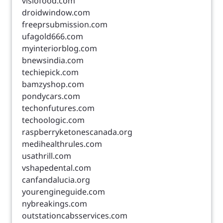
visiofood.com
droidwindow.com
freeprsubmission.com
ufagold666.com
myinteriorblog.com
bnewsindia.com
techiepick.com
bamzyshop.com
pondycars.com
techonfutures.com
techoologic.com
raspberryketonescanada.org
medihealthrules.com
usathrill.com
vshapedental.com
canfandalucia.org
yourengineguide.com
nybreakings.com
outstationcabsservices.com