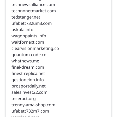
technewsalliance.com
technonetmarket.com
tedstanger.net
ufabett732um3.com
uskola.info
wagonpaints.info
waitfornext.com
clearvisionmarketing.co
quantum-code.co
whatnews.me
final-dream.com
finest-replica.net
gestioneinh.info
prosportdaily.net
salesinvest22.com
teseract.org
trendy-ama-shop.com
ufabett732m7.com