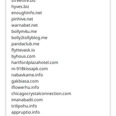
streetlife.biz
hyves.biz
enoughinfo.net
pinhive.net
warnabet.net
bollym4u.me
bolly2tollyblog.me
pandaclub.me
flyttevask.io
byhous.com
hartfordplazahotel.com
m-918kissapk.com
nabavkame.info
gakbiasa.com
iflowerhu.info
chicagocrystalconnection.com
imanabadii.com
trilipohu.info
appruptio.info