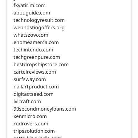
fxyatirim.com
abbuguide.com
technologyresult.com
webhostingoffers.org
whatszow.com
ehomeamerca.com
techintendo.com
techgreenpure.com
bestdropshipstore.com
cartelreviews.com
surfsway.com
nailartproduct.com
digitactseed.com
lvlcraft.com
90secondmoneyloans.com
xenmicro.com
rodrovers.com
tripssolution.com