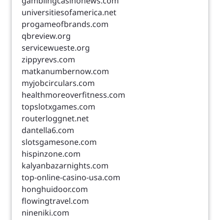
gamblingcasinonews.com
universitiesofamerica.net
progameofbrands.com
qbreview.org
servicewueste.org
zippyrevs.com
matkanumbernow.com
myjobcirculars.com
healthmoreoverfitness.com
topslotxgames.com
routerloggnet.net
dantella6.com
slotsgamesone.com
hispinzone.com
kalyanbazarnights.com
top-online-casino-usa.com
honghuidoor.com
flowingtravel.com
nineniki.com