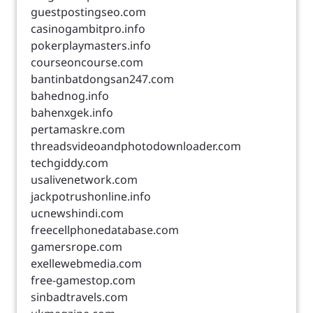
guestpostingseo.com
casinogambitpro.info
pokerplaymasters.info
courseoncourse.com
bantinbatdongsan247.com
bahednog.info
bahenxgek.info
pertamaskre.com
threadsvideoandphotodownloader.com
techgiddy.com
usalivenetwork.com
jackpotrushonline.info
ucnewshindi.com
freecellphonedatabase.com
gamersrope.com
exellewebmedia.com
free-gamestop.com
sinbadtravels.com