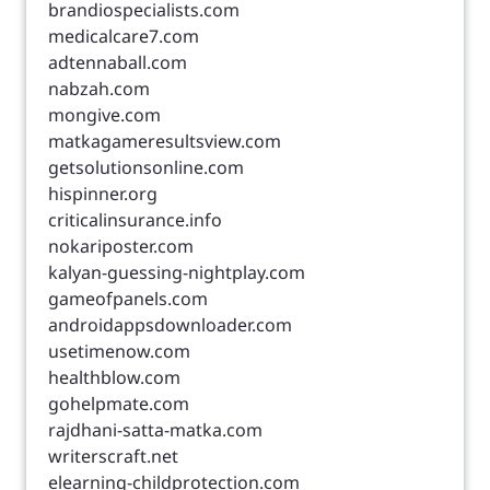
brandiospecialists.com
medicalcare7.com
adtennaball.com
nabzah.com
mongive.com
matkagameresultsview.com
getsolutionsonline.com
hispinner.org
criticalinsurance.info
nokariposter.com
kalyan-guessing-nightplay.com
gameofpanels.com
androidappsdownloader.com
usetimenow.com
healthblow.com
gohelpmate.com
rajdhani-satta-matka.com
writerscraft.net
elearning-childprotection.com