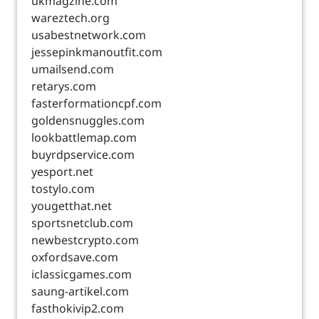
ukmagzine.com
wareztech.org
usabestnetwork.com
jessepinkmanoutfit.com
umailsend.com
retarys.com
fasterformationcpf.com
goldensnuggles.com
lookbattlemap.com
buyrdpservice.com
yesport.net
tostylo.com
yougetthat.net
sportsnetclub.com
newbestcrypto.com
oxfordsave.com
iclassicgames.com
saung-artikel.com
fasthokivip2.com