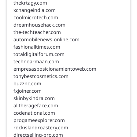
thekrtagy.com
xchangeindia.com
coolmicrotech.com
dreamhousehack.com
the-techteacher.com
automobilenews-online.com
fashionalltimes.com
totaldigitalforum.com
technoarmaan.com
empresasposicionamientoweb.com
tonybestcosmetics.com
buzznc.com
fxjoiner.com
skinbykindra.com
alltherageface.com
codenational.com
progameexplorer.com
rockislandroastery.com
directselling-pro.com