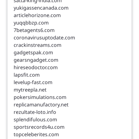
satta-king-india.com
yukigassencanada.com
articlehorizone.com
yuqqbbzp.com
7betagents6.com
coronavirusuptodate.com
crackinstreams.com
gadgetspak.com
gearsngadget.com
hireseodoctor.com
lapsfit.com
levelup-fast.com
mytreepla.net
pokersimulations.com
replicamanufactory.net
rezultate-loto.info
splendifulous.com
sportsrecords4u.com
topceleberites.com