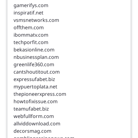
gamerifys.com
inspiratif.net
vsmsnetworks.com
offthem.com
ibommatv.com
techporfit.com
bekasionline.com
nbusinessplan.com
greenlife360.com
cantshoutitout.com
expressufabet.biz
mypuertoplata.net
thepioneerxpress.com
howtofixissue.com
teamufabet.biz
webfullform.com
allviddownload.com
decorsmag.com