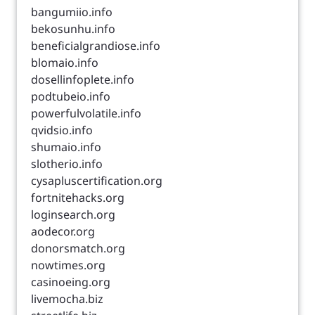
bangumiio.info
bekosunhu.info
beneficialgrandiose.info
blomaio.info
dosellinfoplete.info
podtubeio.info
powerfulvolatile.info
qvidsio.info
shumaio.info
slotherio.info
cysapluscertification.org
fortnitehacks.org
loginsearch.org
aodecor.org
donorsmatch.org
nowtimes.org
casinoeing.org
livemocha.biz