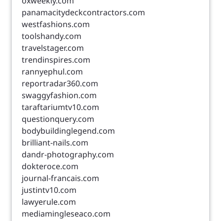
oxweekly.com
panamacitydeckcontractors.com
westfashions.com
toolshandy.com
travelstager.com
trendinspires.com
rannyephul.com
reportradar360.com
swaggyfashion.com
taraftariumtv10.com
questionquery.com
bodybuildinglegend.com
brilliant-nails.com
dandr-photography.com
dokteroce.com
journal-francais.com
justintv10.com
lawyerule.com
mediamingleseaco.com