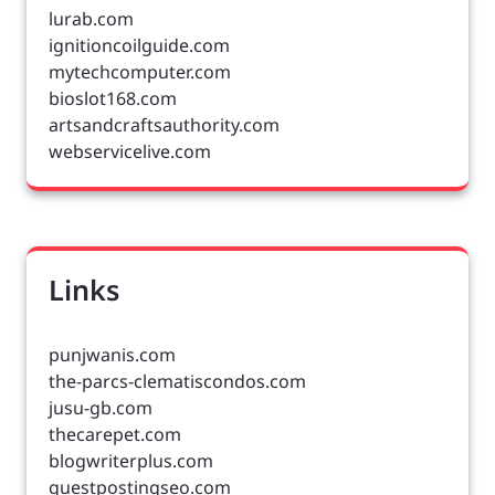
lurab.com
ignitioncoilguide.com
mytechcomputer.com
bioslot168.com
artsandcraftsauthority.com
webservicelive.com
Links
punjwanis.com
the-parcs-clematiscondos.com
jusu-gb.com
thecarepet.com
blogwriterplus.com
guestpostingseo.com