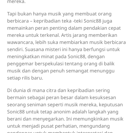
mereka.
Tapi bukan hanya musik yang membuat orang
berbicara – kepribadian teka -teki Sonic88 juga
memainkan peran penting dalam pendakian cepat
mereka untuk terkenal. Artis jarang memberikan
wawancara, lebih suka membiarkan musik berbicara
sendiri. Suasana misteri ini hanya berfungsi untuk
meningkatkan minat pada Sonic88, dengan
penggemar berspekulasi tentang orang di balik
musik dan dengan penuh semangat menunggu
setiap rilis baru.
Di dunia di mana citra dan kepribadian sering
bermain sebagai peran besar dalam kesuksesan
seorang seniman seperti musik mereka, keputusan
Sonic88 untuk tetap anonim adalah langkah yang
berani dan menyegarkan. Ini memungkinkan musik
untuk menjadi pusat perhatian, mengundang
pendengar untuk membentuk interpretasi dan