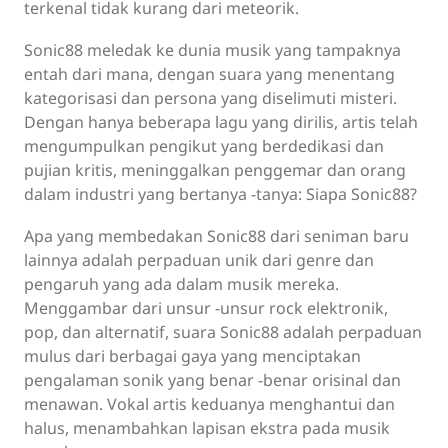
terkenal tidak kurang dari meteorik.
Sonic88 meledak ke dunia musik yang tampaknya
entah dari mana, dengan suara yang menentang
kategorisasi dan persona yang diselimuti misteri.
Dengan hanya beberapa lagu yang dirilis, artis telah
mengumpulkan pengikut yang berdedikasi dan
pujian kritis, meninggalkan penggemar dan orang
dalam industri yang bertanya -tanya: Siapa Sonic88?
Apa yang membedakan Sonic88 dari seniman baru
lainnya adalah perpaduan unik dari genre dan
pengaruh yang ada dalam musik mereka.
Menggambar dari unsur -unsur rock elektronik,
pop, dan alternatif, suara Sonic88 adalah perpaduan
mulus dari berbagai gaya yang menciptakan
pengalaman sonik yang benar -benar orisinal dan
menawan. Vokal artis keduanya menghantui dan
halus, menambahkan lapisan ekstra pada musik