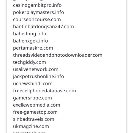
casinogambitpro.info
pokerplaymasters.info
courseoncourse.com
bantinbatdongsan247.com
bahednog.info
bahenxgek.info
pertamaskre.com
threadsvideoandphotodownloader.com
techgiddy.com
usalivenetwork.com
jackpotrushonline.info
ucnewshindi.com
freecellphonedatabase.com
gamersrope.com
exellewebmedia.com
free-gamestop.com
sinbadtravels.com
ukmagzine.com