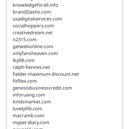
knowledgeforall.info
brand2lastio.com
usadigitalservices.com
socialhoppers.com
creativedream.net
n2315.com
getwebonline.com
onlyfansheaven.com
lky08.com
ralph-fiennes.net
fielder-maximum-discount.net
fitfllex.com
genesisbusinesscredit.com
inforuang.com
kindsmarket.com
luvelylife.com
macramb.com
mypet-diary.com