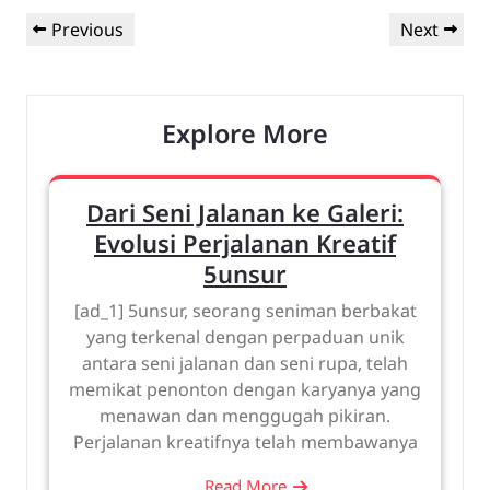
Post
Previous
Next
Previous
Next
navigation
Post
Post
Explore More
Dari Seni Jalanan ke Galeri:
Evolusi Perjalanan Kreatif
5unsur
[ad_1] 5unsur, seorang seniman berbakat
yang terkenal dengan perpaduan unik
antara seni jalanan dan seni rupa, telah
memikat penonton dengan karyanya yang
menawan dan menggugah pikiran.
Perjalanan kreatifnya telah membawanya
Read More