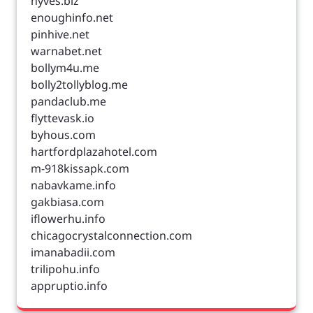
hyves.biz
enoughinfo.net
pinhive.net
warnabet.net
bollym4u.me
bolly2tollyblog.me
pandaclub.me
flyttevask.io
byhous.com
hartfordplazahotel.com
m-918kissapk.com
nabavkame.info
gakbiasa.com
iflowerhu.info
chicagocrystalconnection.com
imanabadii.com
trilipohu.info
appruptio.info