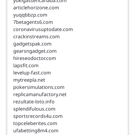
yukigassencanada.com
articlehorizone.com
yuqqbbzp.com
7betagents6.com
coronavirusuptodate.com
crackinstreams.com
gadgetspak.com
gearsngadget.com
hireseodoctor.com
lapsfit.com
levelup-fast.com
mytreepla.net
pokersimulations.com
replicamanufactory.net
rezultate-loto.info
splendifulous.com
sportsrecords4u.com
topceleberites.com
ufabetting8m4.com