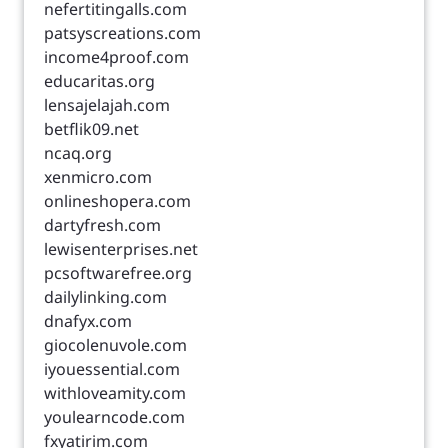
nefertitingalls.com
patsyscreations.com
income4proof.com
educaritas.org
lensajelajah.com
betflik09.net
ncaq.org
xenmicro.com
onlineshopera.com
dartyfresh.com
lewisenterprises.net
pcsoftwarefree.org
dailylinking.com
dnafyx.com
giocolenuvole.com
iyouessential.com
withloveamity.com
youlearncode.com
fxyatirim.com