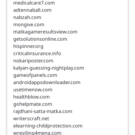
medicalcare7.com
adtennaball.com
nabzah.com
mongive.com
matkagameresultsview.com
getsolutionsonline.com
hispinner.org
criticalinsurance.info
nokariposter.com
kalyan-guessing-nightplay.com
gameofpanels.com
androidappsdownloader.com
usetimenow.com
healthblow.com
gohelpmate.com
rajdhani-satta-matka.com
writerscraft.net
elearning-childprotection.com
wrestling4mena.com