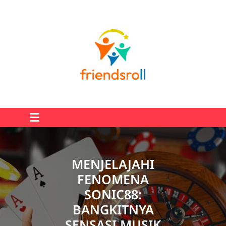
Skip
to
content
MENJELAJAHI
FENOMENA
SONIC88:
BANGKITNYA
SENSASI MUSIK