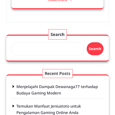
Search
Search
Recent Posts
Menjelajahi Dampak Dewanaga77 terhadap
Budaya Gaming Modern
Temukan Manfaat Jeniustoto untuk
Pengalaman Gaming Online Anda