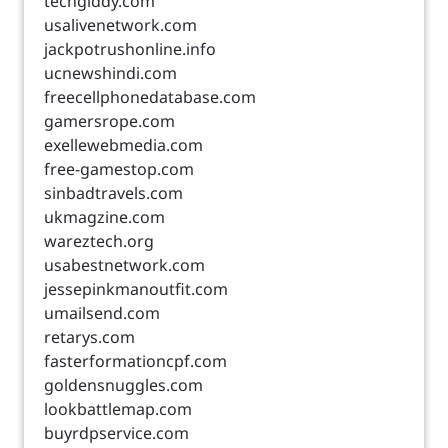
techgiddy.com
usalivenetwork.com
jackpotrushonline.info
ucnewshindi.com
freecellphonedatabase.com
gamersrope.com
exellewebmedia.com
free-gamestop.com
sinbadtravels.com
ukmagzine.com
wareztech.org
usabestnetwork.com
jessepinkmanoutfit.com
umailsend.com
retarys.com
fasterformationcpf.com
goldensnuggles.com
lookbattlemap.com
buyrdpservice.com