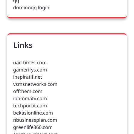
qq
dominoqq login
Links
uae-times.com
gamerifys.com
inspiratif.net
vsmsnetworks.com
offthem.com
ibommatv.com
techporfit.com
bekasionline.com
nbusinessplan.com
greenlife360.com