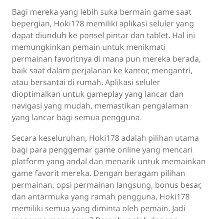
Bagi mereka yang lebih suka bermain game saat
bepergian, Hoki178 memiliki aplikasi seluler yang
dapat diunduh ke ponsel pintar dan tablet. Hal ini
memungkinkan pemain untuk menikmati
permainan favoritnya di mana pun mereka berada,
baik saat dalam perjalanan ke kantor, mengantri,
atau bersantai di rumah. Aplikasi seluler
dioptimalkan untuk gameplay yang lancar dan
navigasi yang mudah, memastikan pengalaman
yang lancar bagi semua pengguna.
Secara keseluruhan, Hoki178 adalah pilihan utama
bagi para penggemar game online yang mencari
platform yang andal dan menarik untuk memainkan
game favorit mereka. Dengan beragam pilihan
permainan, opsi permainan langsung, bonus besar,
dan antarmuka yang ramah pengguna, Hoki178
memiliki semua yang diminta oleh pemain. Jadi