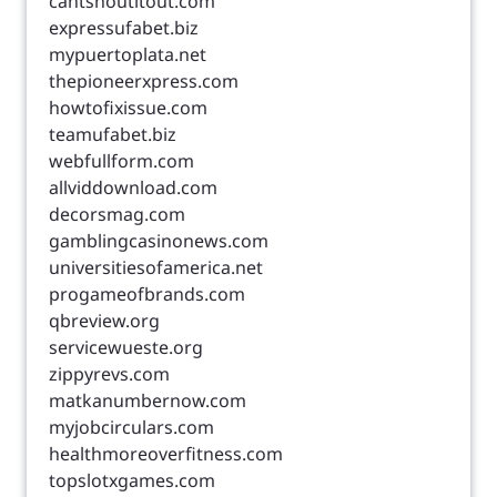
cantshoutitout.com
expressufabet.biz
mypuertoplata.net
thepioneerxpress.com
howtofixissue.com
teamufabet.biz
webfullform.com
allviddownload.com
decorsmag.com
gamblingcasinonews.com
universitiesofamerica.net
progameofbrands.com
qbreview.org
servicewueste.org
zippyrevs.com
matkanumbernow.com
myjobcirculars.com
healthmoreoverfitness.com
topslotxgames.com