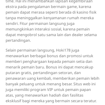
time. Hal ini menambahkan lapisan kegembiraan
ekstra pada pengalaman bermain game, karena
pemain dapat merasa seperti berada di kasino fisik
tanpa meninggalkan kenyamanan rumah mereka
sendiri. Fitur permainan langsung juga
memungkinkan interaksi sosial, karena pemain
dapat mengobrol satu sama lain dan dealer selama
pertandingan.
Selain permainan langsung, Hoki178 juga
menawarkan berbagai bonus dan promosi untuk
memberi penghargaan kepada pemain setia dan
menarik pemain baru. Bonus ini dapat mencakup
putaran gratis, pertandingan setoran, dan
penawaran uang kembali, memberikan pemain lebih
banyak peluang untuk menang besar. Situs web ini
juga memiliki program VIP untuk pemain papan
atas, yang menawarkan hadiah dan fasilitas
eksklusif bagi mereka yang bermain secara teratur.