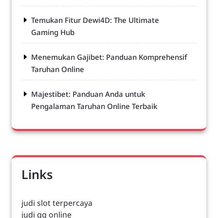
Temukan Fitur Dewi4D: The Ultimate
Gaming Hub
Menemukan Gajibet: Panduan Komprehensif
Taruhan Online
Majestibet: Panduan Anda untuk
Pengalaman Taruhan Online Terbaik
Links
judi slot terpercaya
judi qq online