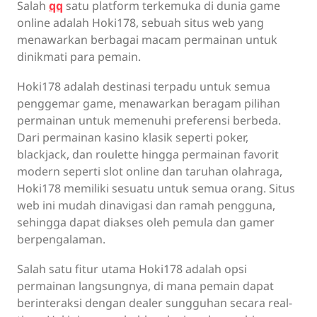
Salah
qq
satu platform terkemuka di dunia game
online adalah Hoki178, sebuah situs web yang
menawarkan berbagai macam permainan untuk
dinikmati para pemain.
Hoki178 adalah destinasi terpadu untuk semua
penggemar game, menawarkan beragam pilihan
permainan untuk memenuhi preferensi berbeda.
Dari permainan kasino klasik seperti poker,
blackjack, dan roulette hingga permainan favorit
modern seperti slot online dan taruhan olahraga,
Hoki178 memiliki sesuatu untuk semua orang. Situs
web ini mudah dinavigasi dan ramah pengguna,
sehingga dapat diakses oleh pemula dan gamer
berpengalaman.
Salah satu fitur utama Hoki178 adalah opsi
permainan langsungnya, di mana pemain dapat
berinteraksi dengan dealer sungguhan secara real-