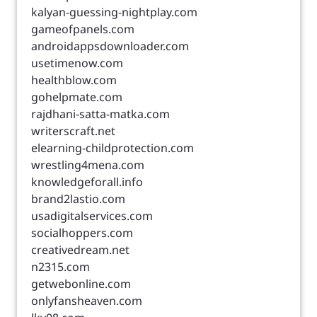
kalyan-guessing-nightplay.com
gameofpanels.com
androidappsdownloader.com
usetimenow.com
healthblow.com
gohelpmate.com
rajdhani-satta-matka.com
writerscraft.net
elearning-childprotection.com
wrestling4mena.com
knowledgeforall.info
brand2lastio.com
usadigitalservices.com
socialhoppers.com
creativedream.net
n2315.com
getwebonline.com
onlyfansheaven.com