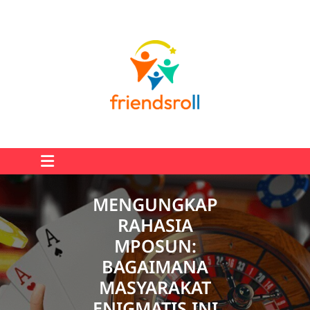
Skip
to
content
MENGUNGKAP
RAHASIA
MPOSUN:
BAGAIMANA
MASYARAKAT
ENIGMATIS INI