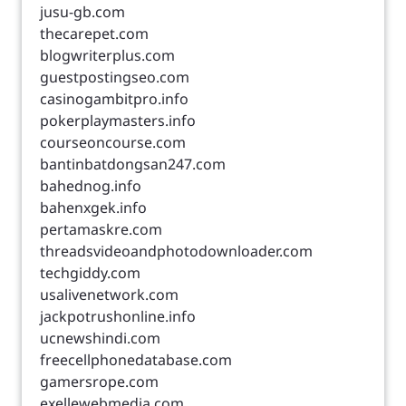
jusu-gb.com
thecarepet.com
blogwriterplus.com
guestpostingseo.com
casinogambitpro.info
pokerplaymasters.info
courseoncourse.com
bantinbatdongsan247.com
bahednog.info
bahenxgek.info
pertamaskre.com
threadsvideoandphotodownloader.com
techgiddy.com
usalivenetwork.com
jackpotrushonline.info
ucnewshindi.com
freecellphonedatabase.com
gamersrope.com
exellewebmedia.com