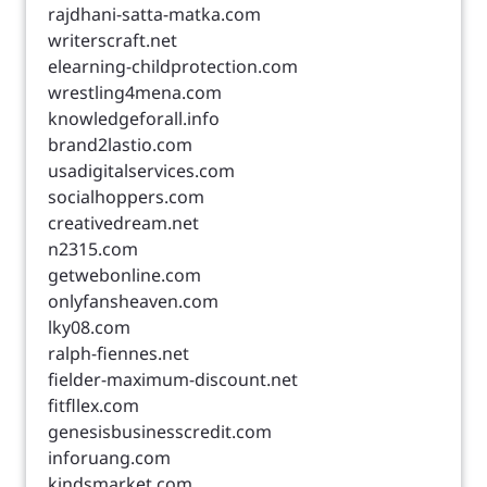
rajdhani-satta-matka.com
writerscraft.net
elearning-childprotection.com
wrestling4mena.com
knowledgeforall.info
brand2lastio.com
usadigitalservices.com
socialhoppers.com
creativedream.net
n2315.com
getwebonline.com
onlyfansheaven.com
lky08.com
ralph-fiennes.net
fielder-maximum-discount.net
fitfllex.com
genesisbusinesscredit.com
inforuang.com
kindsmarket.com