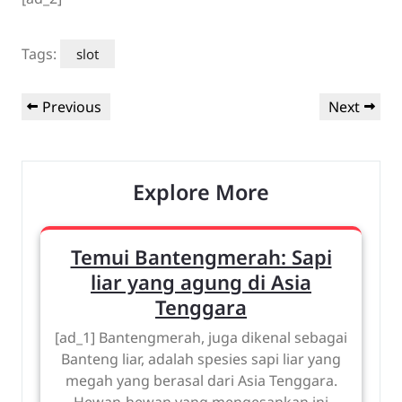
Tags:
slot
Post
Previous
Next
Previous
Next
navigation
Post
Post
Explore More
Temui Bantengmerah: Sapi
liar yang agung di Asia
Tenggara
[ad_1] Bantengmerah, juga dikenal sebagai
Banteng liar, adalah spesies sapi liar yang
megah yang berasal dari Asia Tenggara.
Hewan-hewan yang mengesankan ini