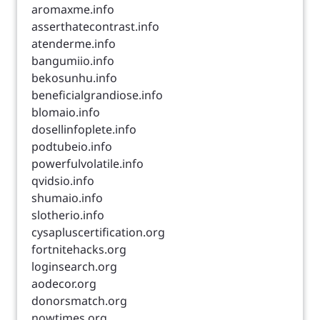
aromaxme.info
asserthatecontrast.info
atenderme.info
bangumiio.info
bekosunhu.info
beneficialgrandiose.info
blomaio.info
dosellinfoplete.info
podtubeio.info
powerfulvolatile.info
qvidsio.info
shumaio.info
slotherio.info
cysapluscertification.org
fortnitehacks.org
loginsearch.org
aodecor.org
donorsmatch.org
nowtimes.org