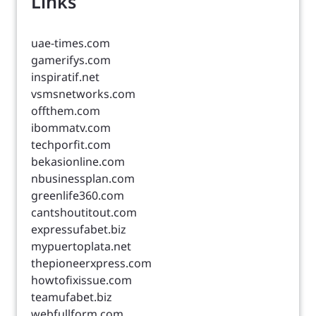
Links
uae-times.com
gamerifys.com
inspiratif.net
vsmsnetworks.com
offthem.com
ibommatv.com
techporfit.com
bekasionline.com
nbusinessplan.com
greenlife360.com
cantshoutitout.com
expressufabet.biz
mypuertoplata.net
thepioneerxpress.com
howtofixissue.com
teamufabet.biz
webfullform.com