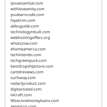
iyouessential.com
withloveamity.com
youlearncode.com
fxyatirim.com
abbuguide.com
technologyresult.com
webhostingoffers.org
whatszow.com
ehomeamerca.com
techintendo.com
techgreenpure.com
bestdropshipstore.com
cartelreviews.com
surfsway.com
nailartproduct.com
digitactseed.com
lvlcraft.com
90secondmoneyloans.com
xenmicro.com