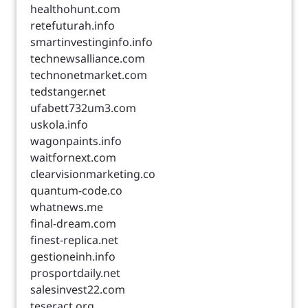
healthohunt.com
retefuturah.info
smartinvestinginfo.info
technewsalliance.com
technonetmarket.com
tedstanger.net
ufabett732um3.com
uskola.info
wagonpaints.info
waitfornext.com
clearvisionmarketing.co
quantum-code.co
whatnews.me
final-dream.com
finest-replica.net
gestioneinh.info
prosportdaily.net
salesinvest22.com
teseract.org