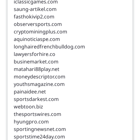
iclassicgames.com
saung-artikel.com
fasthokivip2.com
observersports.com
cryptominingplus.com
aquinoticiaspe.com
longhairedfrenchbulldog.com
lawyersforhire.co
businemarket.com
matahari88play.net
moneydescriptor.com
youthsmagazine.com
painaidee.net
sportsdarkest.com
webtoon.biz
thesportswires.com
hyungpro.com
sportingnewsnet.com
sportstime24day.com