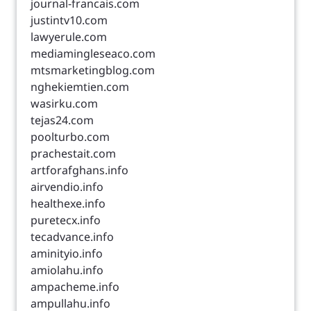
journal-francais.com
justintv10.com
lawyerule.com
mediamingleseaco.com
mtsmarketingblog.com
nghekiemtien.com
wasirku.com
tejas24.com
poolturbo.com
prachestait.com
artforafghans.info
airvendio.info
healthexe.info
puretecx.info
tecadvance.info
aminityio.info
amiolahu.info
ampacheme.info
ampullahu.info