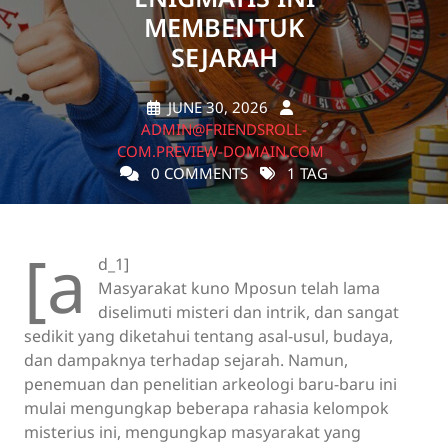
MEMBENTUK
SEJARAH
JUNE 30, 2026
ADMIN@FRIENDSROLL-
COM.PREVIEW-DOMAIN.COM
0 COMMENTS
1 TAG
[a
d_1]
Masyarakat kuno Mposun telah lama
diselimuti misteri dan intrik, dan sangat
sedikit yang diketahui tentang asal-usul, budaya,
dan dampaknya terhadap sejarah. Namun,
penemuan dan penelitian arkeologi baru-baru ini
mulai mengungkap beberapa rahasia kelompok
misterius ini, mengungkap masyarakat yang