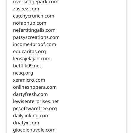
riversedgepark.com
zaseez.com
catchycrunch.com
nofaphub.com
nefertitingalls.com
patsyscreations.com
income4proof.com
educaritas.org
lensajelajah.com
betflik09.net
ncaq.org
xenmicro.com
onlineshopera.com
dartyfresh.com
lewisenterprises.net
pcsoftwarefree.org
dailylinking.com
dnafyx.com
giocolenuvole.com