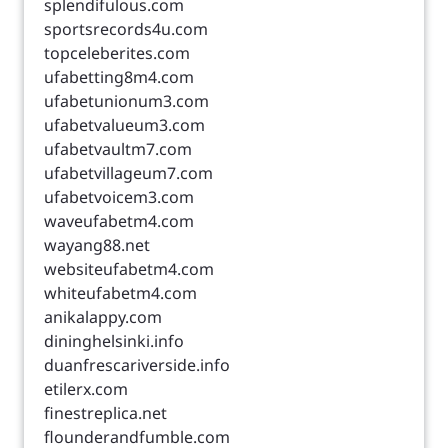
splendifulous.com
sportsrecords4u.com
topceleberites.com
ufabetting8m4.com
ufabetunionum3.com
ufabetvalueum3.com
ufabetvaultm7.com
ufabetvillageum7.com
ufabetvoicem3.com
waveufabetm4.com
wayang88.net
websiteufabetm4.com
whiteufabetm4.com
anikalappy.com
dininghelsinki.info
duanfrescariverside.info
etilerx.com
finestreplica.net
flounderandfumble.com