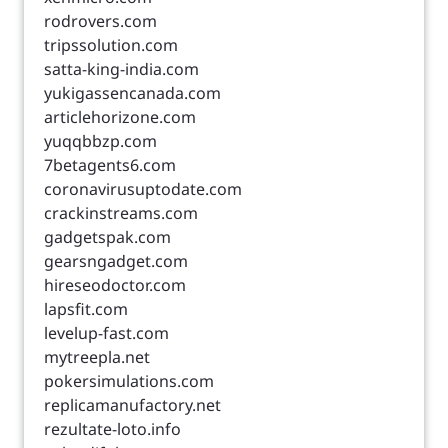
rodrovers.com
tripssolution.com
satta-king-india.com
yukigassencanada.com
articlehorizone.com
yuqqbbzp.com
7betagents6.com
coronavirusuptodate.com
crackinstreams.com
gadgetspak.com
gearsngadget.com
hireseodoctor.com
lapsfit.com
levelup-fast.com
mytreepla.net
pokersimulations.com
replicamanufactory.net
rezultate-loto.info