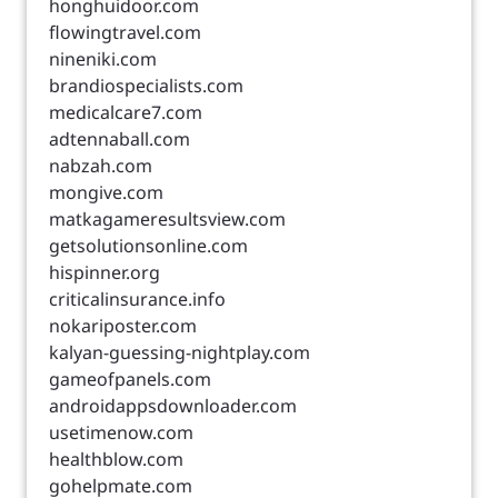
honghuidoor.com
flowingtravel.com
nineniki.com
brandiospecialists.com
medicalcare7.com
adtennaball.com
nabzah.com
mongive.com
matkagameresultsview.com
getsolutionsonline.com
hispinner.org
criticalinsurance.info
nokariposter.com
kalyan-guessing-nightplay.com
gameofpanels.com
androidappsdownloader.com
usetimenow.com
healthblow.com
gohelpmate.com