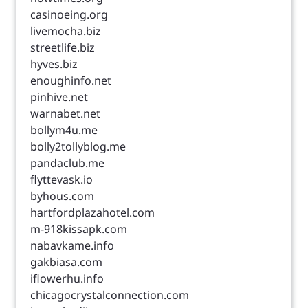
casinoeing.org
livemocha.biz
streetlife.biz
hyves.biz
enoughinfo.net
pinhive.net
warnabet.net
bollym4u.me
bolly2tollyblog.me
pandaclub.me
flyttevask.io
byhous.com
hartfordplazahotel.com
m-918kissapk.com
nabavkame.info
gakbiasa.com
iflowerhu.info
chicagocrystalconnection.com