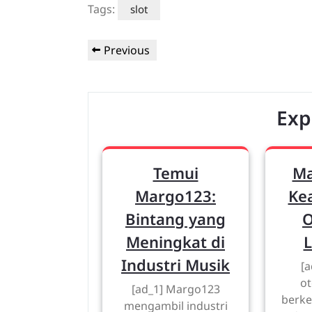
Tags:
slot
Post
Previous
Previous
navigation
Post
Exp
Temui
Ma
Margo123:
Ke
Bintang yang
O
Meningkat di
Industri Musik
[a
ot
[ad_1] Margo123
berk
mengambil industri