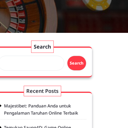
Search
Search
Recent Posts
Majestibet: Panduan Anda untuk
Pengalaman Taruhan Online Terbaik
Temukan Saung4D: Game Online