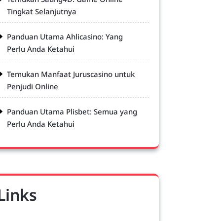
Tingkat Selanjutnya
Panduan Utama Ahlicasino: Yang
Perlu Anda Ketahui
Temukan Manfaat Juruscasino untuk
Penjudi Online
Panduan Utama Plisbet: Semua yang
Perlu Anda Ketahui
Links