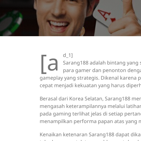
[a
d_1]
Sarang188 adalah bintang yang 
para gamer dan penonton deng
gameplay yang strategis. Dikenal karena 
cepat menjadi kekuatan yang harus diper
Berasal dari Korea Selatan, Sarang188 me
mengasah keterampilannya melalui latiha
pada gaming terlihat jelas di setiap pert
menampilkan performa papan atas yang
Kenaikan ketenaran Sarang188 dapat dika