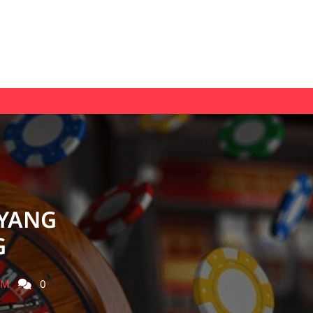
 YANG
G
OM
0