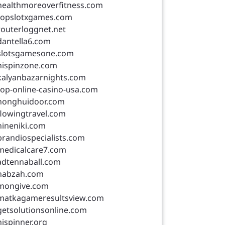
healthmoreoverfitness.com
topslotxgames.com
routerloggnet.net
dantella6.com
slotsgamesone.com
hispinzone.com
kalyanbazarnights.com
top-online-casino-usa.com
honghuidoor.com
flowingtravel.com
nineniki.com
brandiospecialists.com
medicalcare7.com
adtennaball.com
nabzah.com
mongive.com
matkagameresultsview.com
getsolutionsonline.com
hispinner.org