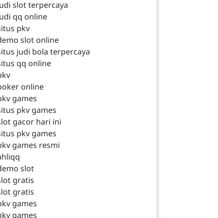
judi slot terpercaya
judi qq online
situs pkv
demo slot online
situs judi bola terpercaya
situs qq online
pkv
poker online
pkv games
situs pkv games
slot gacor hari ini
situs pkv games
pkv games resmi
ahliqq
demo slot
slot gratis
slot gratis
pkv games
pkv games