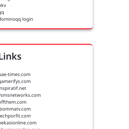
pkv
qq
dominoqq login
Links
uae-times.com
gamerifys.com
inspiratif.net
vsmsnetworks.com
offthem.com
ibommatv.com
techporfit.com
bekasionline.com